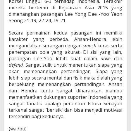
Korsel unggul 6-3 terhadap Indonesia. Terakhir
P
u
mereka bertemu di Kejuaraan Asia 2015 yang
t
dimenangkan pasangan Lee Yong Dae -Yoo Yeon
r
Seong 21-19, 22-24, 19-21.
a
Secara permainan kedua pasangan ini memiliki
karakter yang berbeda. Ahsan-Hendra lebih
mengandalkan serangan dengan
smash
keras serta
penempatan bola yang akurat. Di sisi yang lain,
pasangan Lee-Yoo lebih kuat dalam
drive
dan
defend
. Sangat sulit untuk menentukan siapa yang
akan memenangkan pertandingan. Siapa yang
lebih siap secara mental dan fisik maka dialah yang
berpeluang memenangkan pertandingan. Ahsan
dan Hendra tentu sangat diharapkan mampu
memanfaatkan dukungan suporter Indonesia yang
sangat fanatik apalagi penonton Istora Senayan
terkenal sangat ‘berisik’ dan bisa menjadi motivasi
tersendiri bagi keduanya.
(waj/bti)