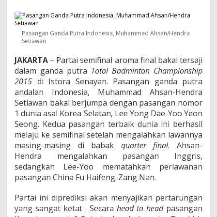
n
D
u
n
Pasangan Ganda Putra Indonesia, Muhammad Ahsan/Hendra
i
Setiawan
a
2
JAKARTA
– Partai semifinal aroma final bakal tersaji
0
dalam ganda putra
Total Badminton Championship
1
5
2015
di Istora Senayan. Pasangan ganda putra
:
andalan Indonesia, Muhammad Ahsan-Hendra
F
Setiawan bakal berjumpa dengan pasangan nomor
i
1 dunia asal Korea Selatan, Lee Yong Dae-Yoo Yeon
n
a
Seong. Kedua pasangan terbaik dunia ini berhasil
l
melaju ke semifinal setelah mengalahkan lawannya
D
masing-masing di babak
quarter final
. Ahsan-
i
Hendra mengalahkan pasangan Inggris,
n
sedangkan Lee-Yoo mematahkan perlawanan
i
G
pasangan China Fu Haifeng-Zang Nan.
a
n
Partai ini diprediksi akan menyajikan pertarungan
d
yang sangat ketat . Secara
head to head
pasangan
a