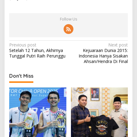
Follow Us
P
Previous post
Next post
Setelah 12 Tahun, Akhirnya
Kejuaraan Dunia 2015:
o
Tunggal Putri Raih Perunggu
Indonesia Hanya Sisakan
s
Ahsan/Hendra Di Final
t
Don't Miss
n
a
v
i
g
a
t