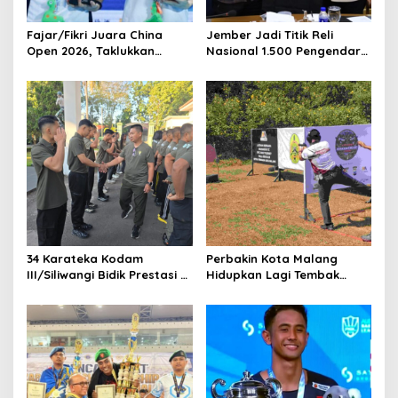
i
o
Fajar/Fikri Juara China
Jember Jadi Titik Reli
Open 2026, Taklukkan
Nasional 1.500 Pengendara
n
Ganda Nomor Satu Dunia
Harley, Potensi Daerah Ikut
Dipromosikan
34 Karateka Kodam
Perbakin Kota Malang
III/Siliwangi Bidik Prestasi di
Hidupkan Lagi Tembak
Kejurnas Open Piala KASAU
Reaksi, Mahameru SC Gelar
2026
IPSC Mini Tourney Seri I