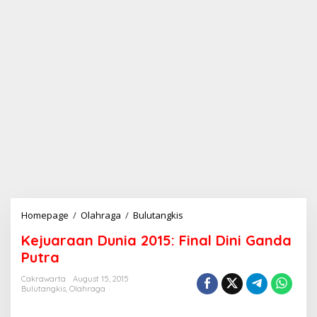
Homepage
/
Olahraga
/
Bulutangkis
K
e
Kejuaraan Dunia 2015: Final Dini Ganda
j
u
Putra
a
r
Cakrawarta
August 15, 2015
Bulutangkis
,
Olahraga
a
a