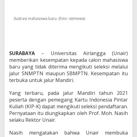
m
e
g
a
ilustrasi mahasiswa baru. (foto: istimewa)
n
g
K
I
P
d
SURABAYA
– Universitas Airlangga (Unair)
a
memberikan kesempatan kepada calon mahasiswa
n
baru yang tidak diterima mengikuti seleksi melalui
T
a
jalur SNMPTN maupun SBMPTN. Kesempatan itu
k
terbuka untuk jalur Mandiri.
L
o
Yang terbaru, pada jalur Mandiri tahun 2021
l
peserta dengan pemegang Kartu Indonesia Pintar
o
s
Kuliah (KIP-K) dapat mengikuti seleksi pendaftaran.
S
Pernyataan itu diungkapkan oleh Prof. Moh. Nasih
B
selaku Rektor Unair.
M
P
Nasih mengatakan bahwa Unair membuka
T