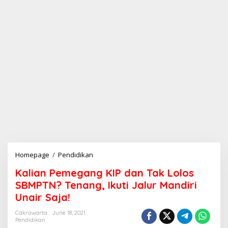
Homepage
/
Pendidikan
K
a
Kalian Pemegang KIP dan Tak Lolos
l
i
SBMPTN? Tenang, Ikuti Jalur Mandiri
a
Unair Saja!
n
P
Cakrawarta
June 18, 2021
e
Pendidikan