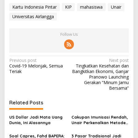
Kartu Indonesia Pintar
KIP
mahasiswa
Unair
Universitas Airlangga
Follow Us
P
Previous post
Next post
Covid-19 Melonjak, Semua
Tingkatkan Kesehatan dan
o
Teriak
Bangkitkan Ekonomi, Ganjar
s
Pranowo Launching
Gerakan “Minum Jamu
t
Bersama”
n
Related Posts
a
v
US Dollar Jadi Mata Uang
Cakupan Imunisasi Rendah,
i
Dunia, Ini Alasannya
Unair Perkenalkan Metode
g
HCD Pada Pondok
Pesantren di Madura
Soal Capres, Fahd BAPERA:
3 Pasar Tradisional Jadi