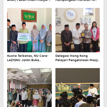
Akbar Surabaya
Juz, Jadi Inspirasi Siswa
Tahfidz
Kuota Terbatas, NU Care-
Delegasi Hong Kong
LAZISNU Jatim Buka
Pelajari Pengelolaan Masjid
Beasiswa Tahfidz 2026
Al-Akbar Surabaya