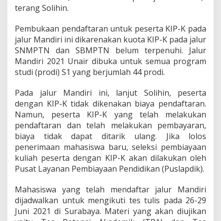
i
terang Solihin.
U
n
Pembukaan pendaftaran untuk peserta KIP-K pada
a
i
jalur Mandiri ini dikarenakan kuota KIP-K pada jalur
r
SNMPTN dan SBMPTN belum terpenuhi. Jalur
S
Mandiri 2021 Unair dibuka untuk semua program
a
studi (prodi) S1 yang berjumlah 44 prodi.
j
a
!
Pada jalur Mandiri ini, lanjut Solihin, peserta
dengan KIP-K tidak dikenakan biaya pendaftaran.
Namun, peserta KIP-K yang telah melakukan
pendaftaran dan telah melakukan pembayaran,
biaya tidak dapat ditarik ulang. Jika lolos
penerimaan mahasiswa baru, seleksi pembiayaan
kuliah peserta dengan KIP-K akan dilakukan oleh
Pusat Layanan Pembiayaan Pendidikan (Puslapdik).
Mahasiswa yang telah mendaftar jalur Mandiri
dijadwalkan untuk mengikuti tes tulis pada 26-29
Juni 2021 di Surabaya. Materi yang akan diujikan