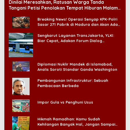
Dinilai Meresahkan, Ratusan Warga Tanda
Tangani Petisi Penolakan Tempat Hiburan Malam
di CitraLand
Breaking News! Operasi Senyap KPK-Polri
Sasar 271 Pabrik di Madura dan Akan Ada
‘Badai Pemeriksaan’
Sengkarut Layanan TransJakarta, YLKI:
Biar Cepat, Adakan Forum Dialog
Konsumen!
Diplomasi Nuklir Mandek di Islamabad,
Analis Soroti Standar Ganda Washington
Pembangunan Infrastruktur: Sebuah
Pembacaan Berbeda
Impor Gula vs Penghuni Usus
Hikmah Ramadhan: Kamu Sudah
Kehilangan Banyak Hal, Jangan Sampai
Kehilangan Diri Sendiri!