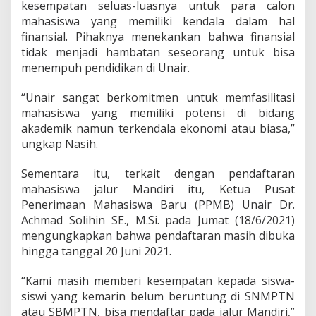
N
kesempatan seluas-luasnya untuk para calon
?
mahasiswa yang memiliki kendala dalam hal
T
finansial. Pihaknya menekankan bahwa finansial
e
tidak menjadi hambatan seseorang untuk bisa
n
a
menempuh pendidikan di Unair.
n
g
“Unair sangat berkomitmen untuk memfasilitasi
,
mahasiswa yang memiliki potensi di bidang
I
akademik namun terkendala ekonomi atau biasa,”
k
u
ungkap Nasih.
t
i
Sementara itu, terkait dengan pendaftaran
J
mahasiswa jalur Mandiri itu, Ketua Pusat
a
Penerimaan Mahasiswa Baru (PPMB) Unair Dr.
l
u
Achmad Solihin SE., M.Si. pada Jumat (18/6/2021)
r
mengungkapkan bahwa pendaftaran masih dibuka
M
hingga tanggal 20 Juni 2021.
a
n
“Kami masih memberi kesempatan kepada siswa-
d
i
siswi yang kemarin belum beruntung di SNMPTN
r
atau SBMPTN, bisa mendaftar pada jalur Mandiri,”