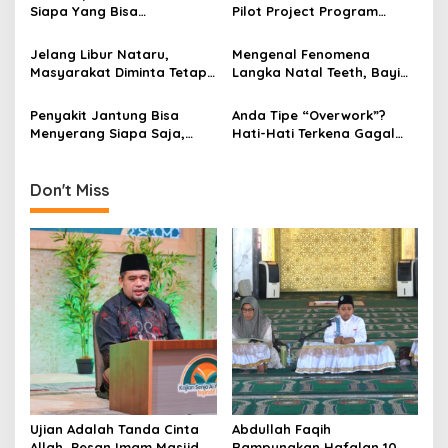
a
Siapa Yang Bisa
Pilot Project Program
t
Mewujudkan Dua Hal Ini?
Bebas Kantong Plastik
Pemkot Surabaya
i
Jelang Libur Nataru,
Mengenal Fenomena
Masyarakat Diminta Tetap
Langka Natal Teeth, Bayi
o
Taati Prokes
Lahir Dengan Gigi
n
Penyakit Jantung Bisa
Anda Tipe “Overwork”?
Menyerang Siapa Saja,
Hati-Hati Terkena Gagal
Waspadai Gejalanya!
Jantung!
Don't Miss
Ujian Adalah Tanda Cinta
Abdullah Faqih
Allah, Pesan Imam Masjid Al
Rampungkan Hafalan 10