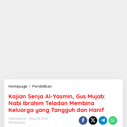
Homepage
/
Pendidikan
K
a
Kajian Senja Al-Yasmin, Gus Mujab:
j
i
Nabi Ibrahim Teladan Membina
a
Keluarga yang Tangguh dan Hanif
n
S
Cakrawarta
May 23, 2026
e
Pendidikan