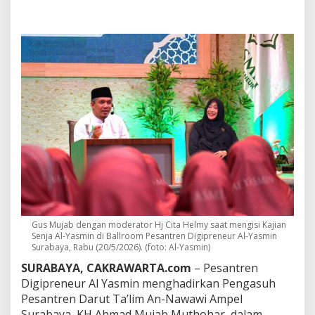
n
j
a
A
l
-
Y
a
s
m
i
n
,
G
u
s
M
u
Gus Mujab dengan moderator Hj Cita Helmy saat mengisi Kajian
j
Senja Al-Yasmin di Ballroom Pesantren Digipreneur Al-Yasmin
a
Surabaya, Rabu (20/5/2026). (foto: Al-Yasmin)
b
:
SURABAYA, CAKRAWARTA.com
– Pesantren
N
Digipreneur Al Yasmin menghadirkan Pengasuh
a
Pesantren Darut Ta’lim An-Nawawi Ampel
b
Surabaya, KH Ahmad Mujab Muthohar, dalam