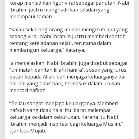
u
kerap menjadikan figur viral sebagai panutan, Nabi
a
Ibrahim justru menghadirkan teladan yang
r
melampaui zaman.
g
a
“Kalau sekarang orang mudah mengikuti apa yang
y
a
sedang viral, Nabi Ibrahim justru memberi contoh
n
tentang keteladanan sejati, terutama dalam
g
membangun keluarga,” katanya.
T
a
Ia menjelaskan, Nabi Ibrahim juga disebut sebagai
n
g
“ummatan qanitan lillahi hanifa”, sosok yang lurus,
g
patuh kepada Allah, dan menjaga keluarganya dari
u
hal-hal yang tidak baik, termasuk dalam urusan
h
mencari nafkah.
d
a
n
“Beliau sangat menjaga keluarganya. Memberi
H
nafkah yang tidak halal itu ibarat melempar
a
keluarga ke dalam keburukan. Karena itu Nabi
n
Ibrahim menjadi inspirasi bagi keluarga Muslim,”
i
f
ujar Gus Mujab.