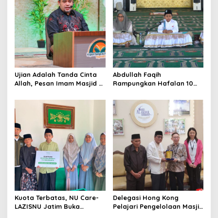
g
a
t
i
o
n
Ujian Adalah Tanda Cinta
Abdullah Faqih
Allah, Pesan Imam Masjid Al
Rampungkan Hafalan 10
Akbar Surabaya
Juz, Jadi Inspirasi Siswa
Tahfidz
Kuota Terbatas, NU Care-
Delegasi Hong Kong
LAZISNU Jatim Buka
Pelajari Pengelolaan Masjid
Beasiswa Tahfidz 2026
Al-Akbar Surabaya