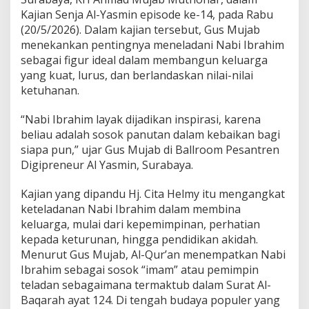
i
Kajian Senja Al-Yasmin episode ke-14, pada Rabu
I
b
(20/5/2026). Dalam kajian tersebut, Gus Mujab
r
menekankan pentingnya meneladani Nabi Ibrahim
a
sebagai figur ideal dalam membangun keluarga
h
yang kuat, lurus, dan berlandaskan nilai-nilai
i
m
ketuhanan.
T
e
“Nabi Ibrahim layak dijadikan inspirasi, karena
l
beliau adalah sosok panutan dalam kebaikan bagi
a
siapa pun,” ujar Gus Mujab di Ballroom Pesantren
d
a
Digipreneur Al Yasmin, Surabaya.
n
M
Kajian yang dipandu Hj. Cita Helmy itu mengangkat
e
keteladanan Nabi Ibrahim dalam membina
m
keluarga, mulai dari kepemimpinan, perhatian
b
i
kepada keturunan, hingga pendidikan akidah.
n
Menurut Gus Mujab, Al-Qur’an menempatkan Nabi
a
Ibrahim sebagai sosok “imam” atau pemimpin
K
teladan sebagaimana termaktub dalam Surat Al-
e
Baqarah ayat 124. Di tengah budaya populer yang
l