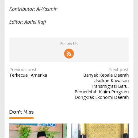
Kontributor: Al-Yasmin
Editor: Abdel Rafi
Follow Us
P
Previous post
Next post
Terkecuali Amerika
Banyak Kepala Daerah
o
Usulkan Kawasan
s
Transmigrasi Baru,
Pemerintah Klaim Program
t
Dongkrak Ekonomi Daerah
n
Don't Miss
a
v
i