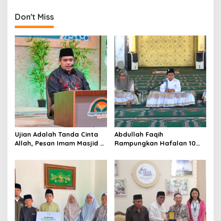
t
n
Don't Miss
a
v
i
g
a
t
i
o
Ujian Adalah Tanda Cinta
Abdullah Faqih
n
Allah, Pesan Imam Masjid Al
Rampungkan Hafalan 10
Akbar Surabaya
Juz, Jadi Inspirasi Siswa
Tahfidz