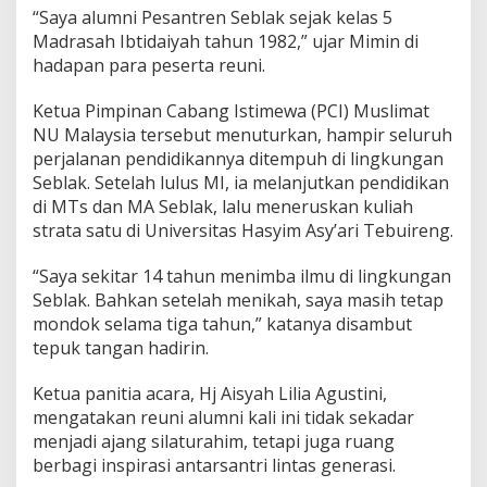
n
“Saya alumni Pesantren Seblak sejak kelas 5
c
Madrasah Ibtidaiyah tahun 1982,” ujar Mimin di
u
hadapan para peserta reuni.
r
k
a
Ketua Pimpinan Cabang Istimewa (PCI) Muslimat
n
NU Malaysia tersebut menuturkan, hampir seluruh
“
perjalanan pendidikannya ditempuh di lingkungan
N
Seblak. Setelah lulus MI, ia melanjutkan pendidikan
g
di MTs dan MA Seblak, lalu meneruskan kuliah
a
j
strata satu di Universitas Hasyim Asy’ari Tebuireng.
i
O
“Saya sekitar 14 tahun menimba ilmu di lingkungan
n
Seblak. Bahkan setelah menikah, saya masih tetap
l
mondok selama tiga tahun,” katanya disambut
i
n
tepuk tangan hadirin.
e
”
Ketua panitia acara, Hj Aisyah Lilia Agustini,
mengatakan reuni alumni kali ini tidak sekadar
menjadi ajang silaturahim, tetapi juga ruang
berbagi inspirasi antarsantri lintas generasi.