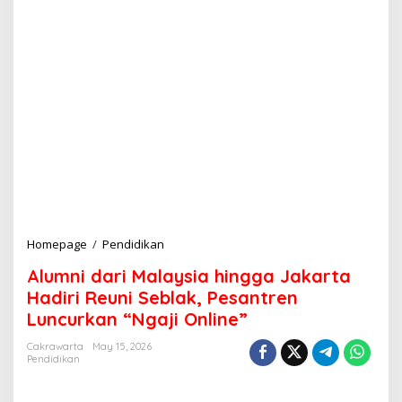
Homepage
/
Pendidikan
A
l
Alumni dari Malaysia hingga Jakarta
u
m
Hadiri Reuni Seblak, Pesantren
n
Luncurkan “Ngaji Online”
i
d
Cakrawarta
May 15, 2026
a
Pendidikan
r
i