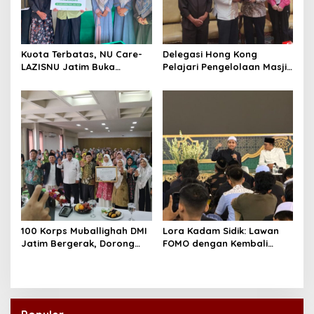
Kuota Terbatas, NU Care-
Delegasi Hong Kong
LAZISNU Jatim Buka
Pelajari Pengelolaan Masjid
Beasiswa Tahfidz 2026
Al-Akbar Surabaya
100 Korps Muballighah DMI
Lora Kadam Sidik: Lawan
Jatim Bergerak, Dorong
FOMO dengan Kembali
Masjid Ramah Anak di
kepada Ahlinya
Seluruh Daerah