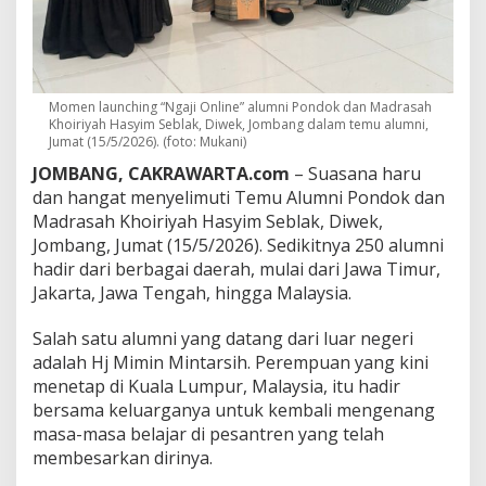
r
i
R
e
u
n
Momen launching “Ngaji Online” alumni Pondok dan Madrasah
i
Khoiriyah Hasyim Seblak, Diwek, Jombang dalam temu alumni,
Jumat (15/5/2026). (foto: Mukani)
S
e
JOMBANG, CAKRAWARTA.com
– Suasana haru
b
dan hangat menyelimuti Temu Alumni Pondok dan
l
Madrasah Khoiriyah Hasyim Seblak, Diwek,
a
k
Jombang, Jumat (15/5/2026). Sedikitnya 250 alumni
,
hadir dari berbagai daerah, mulai dari Jawa Timur,
P
Jakarta, Jawa Tengah, hingga Malaysia.
e
s
Salah satu alumni yang datang dari luar negeri
a
n
adalah Hj Mimin Mintarsih. Perempuan yang kini
t
menetap di Kuala Lumpur, Malaysia, itu hadir
r
bersama keluarganya untuk kembali mengenang
e
masa-masa belajar di pesantren yang telah
n
membesarkan dirinya.
L
u