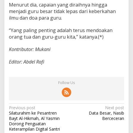
Menurut dia, capaian yang diraihnya hingga
menjadi guru besar tidak lepas dari keberkahan
ilmu dan doa para guru.
“Yang paling penting adalah terus mendoakan
orang tua dan guru-guru kita,” katanya.(*)
Kontributor: Mukani
Editor: Abdel Rafi
Follow Us
P
Previous post
Next post
Silaturahim ke Pesantren
Data Besar, Nasib
o
Bayt Al-Hikmah, Al Yasmin
Berceceran
s
Dorong Penguatan
Keterampilan Digital Santri