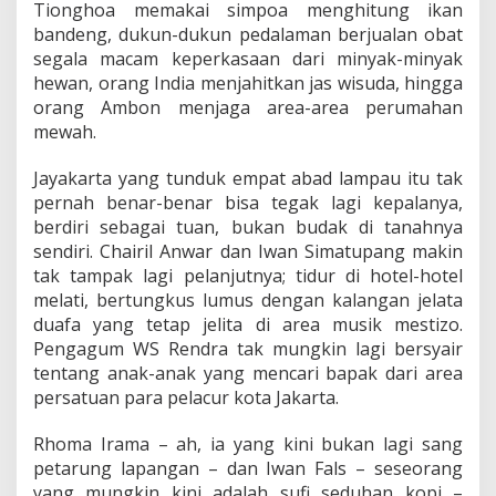
Tionghoa memakai simpoa menghitung ikan
bandeng, dukun-dukun pedalaman berjualan obat
segala macam keperkasaan dari minyak-minyak
hewan, orang India menjahitkan jas wisuda, hingga
orang Ambon menjaga area-area perumahan
mewah.
Jayakarta yang tunduk empat abad lampau itu tak
pernah benar-benar bisa tegak lagi kepalanya,
berdiri sebagai tuan, bukan budak di tanahnya
sendiri. Chairil Anwar dan Iwan Simatupang makin
tak tampak lagi pelanjutnya; tidur di hotel-hotel
melati, bertungkus lumus dengan kalangan jelata
duafa yang tetap jelita di area musik mestizo.
Pengagum WS Rendra tak mungkin lagi bersyair
tentang anak-anak yang mencari bapak dari area
persatuan para pelacur kota Jakarta.
Rhoma Irama – ah, ia yang kini bukan lagi sang
petarung lapangan – dan Iwan Fals – seseorang
yang mungkin kini adalah sufi seduhan kopi –