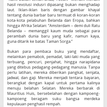
a
hasil revolusi indusri dipasang bukan menghadap
n
g
laut. Iklan-iklan baris dengan gambar khayal
?
tentang dunia barbar baru termuat di koran-koran
kota-kota pelabuhan Belanda dan Eropa, bahkan
hingga Afrika Selatan: “Amsterdam – demi duli Ratu
Belanda – memanggil kaum muda sebagai para
perambah dunia baru yang kafir, namun kaya,
guna ditarik ke batas Taman Sorga.”
Bukan para pembaca buku yang mendaftar,
melainkan pemabok, pemadat, laki-laki muda yang
terbuang, pencuri, penjahat, hingga narapidana
yang ditebus pedagang-pedagang manusia. Tanpa
perlu latihan, mereka diberikan pangkat, senjata,
jadwal, dan gaji. Mereka menjadi tentara bayaran,
berangkat dengan kapal untuk pertama kalinya
menuju belahan Selatan. Mereka berbarak di
Mauritius Huis, bersebelahan dengan kampoeng-
kampoeng beragam suku bangsa merdeka
kepulauan penghasil rempah.