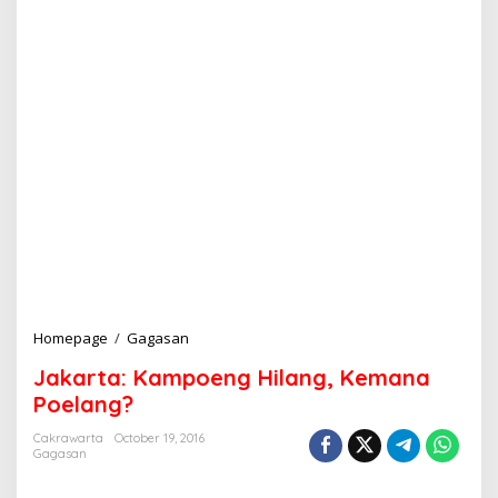
Homepage
/
Gagasan
J
a
Jakarta: Kampoeng Hilang, Kemana
k
a
Poelang?
r
t
Cakrawarta
October 19, 2016
Gagasan
a
: