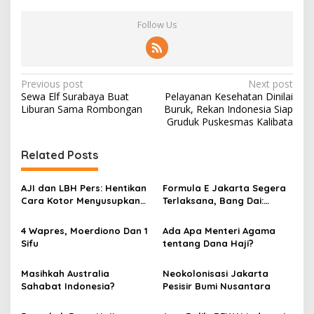
Follow Us
P
Previous post
Next post
Sewa Elf Surabaya Buat
Pelayanan Kesehatan Dinilai
o
Liburan Sama Rombongan
Buruk, Rekan Indonesia Siap
s
Gruduk Puskesmas Kalibata
t
Related Posts
n
a
AJI dan LBH Pers: Hentikan
Formula E Jakarta Segera
v
Cara Kotor Menyusupkan
Terlaksana, Bang Dai:
Intel ke Institusi Pers!
Libatkan Semua Pihak!
i
4 Wapres, Moerdiono Dan 1
Ada Apa Menteri Agama
g
Sifu
tentang Dana Haji?
a
Masihkah Australia
Neokolonisasi Jakarta
t
Sahabat Indonesia?
Pesisir Bumi Nusantara
i