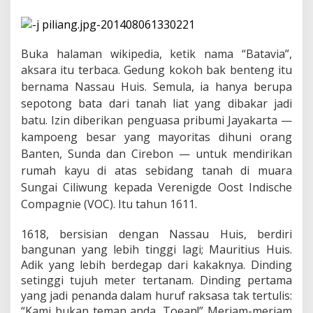
K
a
m
p
o
Buka halaman wikipedia, ketik nama “Batavia”,
e
aksara itu terbaca.
Gedung kokoh bak benteng itu
n
bernama Nassau Huis. Semula, ia hanya berupa
g
H
sepotong bata dari tanah liat yang dibakar jadi
i
batu. Izin diberikan penguasa pribumi Jayakarta —
l
kampoeng besar yang mayoritas dihuni orang
a
n
Banten, Sunda dan Cirebon — untuk mendirikan
g
rumah kayu di atas sebidang tanah di muara
,
Sungai Ciliwung kepada Verenigde Oost Indische
K
e
Compagnie (VOC). Itu tahun 1611.
m
a
1618, bersisian dengan Nassau Huis, berdiri
n
bangunan yang lebih tinggi lagi; Mauritius Huis.
a
Adik yang lebih berdegap dari kakaknya. Dinding
P
o
setinggi tujuh meter tertanam. Dinding pertama
e
yang jadi penanda dalam huruf raksasa tak tertulis:
l
“Kami bukan teman anda, Toean!” Meriam-meriam