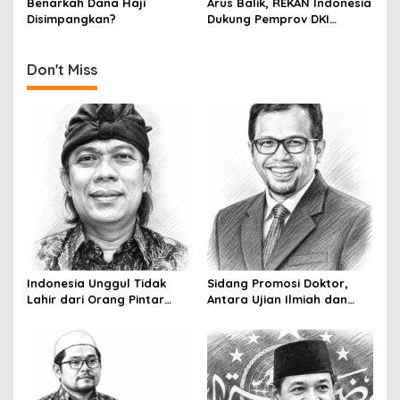
Benarkah Dana Haji
Arus Balik, REKAN Indonesia
o
Disimpangkan?
Dukung Pemprov DKI
n
Lakukan Tes PCR Gratis
Don't Miss
Indonesia Unggul Tidak
Sidang Promosi Doktor,
Lahir dari Orang Pintar
Antara Ujian Ilmiah dan
Saja
Pesta Prestise