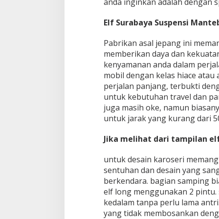
anda inginkan adalah dengan sp
m
b
Elf Surabaya Suspensi Mante
o
n
g
Pabrikan asal jepang ini meman
a
memberikan daya dan kekuatan 
n
kenyamanan anda dalam perjala
mobil dengan kelas hiace atau
perjalan panjang, terbukti de
untuk kebutuhan travel dan par
juga masih oke, namun biasany
untuk jarak yang kurang dari 5
Jika melihat dari tampilan e
untuk desain karoseri meman
sentuhan dan desain yang san
berkendara. bagian samping b
elf long menggunakan 2 pint
kedalam tanpa perlu lama antr
yang tidak membosankan den