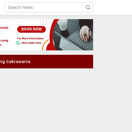
ng Cakrawarta