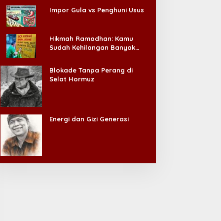
Impor Gula vs Penghuni Usus
Hikmah Ramadhan: Kamu
Sudah Kehilangan Banyak
Hal, Jangan Sampai
Kehilangan Diri Sendiri!
Blokade Tanpa Perang di
Selat Hormuz
Energi dan Gizi Generasi