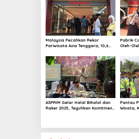
g
a
t
i
o
Malaysia Pecahkan Rekor
Pabrik C
Pariwisata Asia Tenggara, 10,6
Oleh-Ole
n
Juta Wisatawan Datang Hanya
“Charlie
dalam Tiga Bulan
Factory” 
ASPRIM Gelar Halal Bihalal dan
Pantau 
Raker 2025, Teguhkan Komitmen
Wisata, 
Bangkitkan Pariwisata Madura
Alhamdul