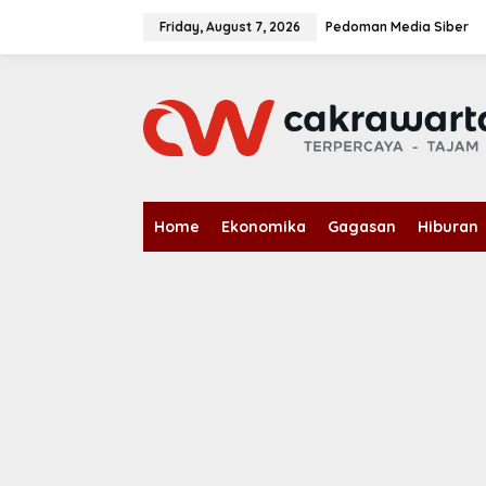
S
k
Friday, August 7, 2026
Pedoman Media Siber
i
p
t
o
c
o
n
t
e
n
Home
Ekonomika
Gagasan
Hiburan
t