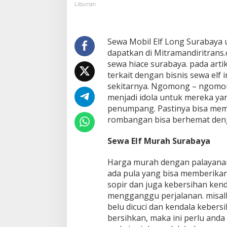
S
Liburan
u
r
a
b
Sewa Mobil Elf Long Surabaya 
a
dapatkan di Mitramandiritran
y
sewa hiace surabaya. pada arti
a
terkait dengan bisnis sewa elf
B
sekitarnya. Ngomong – ngomon
u
a
menjadi idola untuk mereka ya
t
penumpang. Pastinya bisa memb
L
rombangan bisa berhemat deng
i
b
Sewa Elf Murah Surabaya
u
r
a
Harga murah dengan palayanan
n
ada pula yang bisa memberika
S
sopir dan juga kebersihan ken
a
mengganggu perjalanan. misal
m
a
belu dicuci dan kendala kebers
R
bersihkan, maka ini perlu and
o