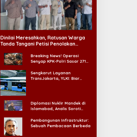
Dinilai Meresahkan, Ratusan Warga
Tanda Tangani Petisi Penolakan
Tempat Hiburan Malam di CitraLand
Breaking News! Operasi
Senyap KPK-Polri Sasar 271
Pabrik di Madura dan Akan
Ada ‘Badai Pemeriksaan’
Sengkarut Layanan
TransJakarta, YLKI: Biar
Cepat, Adakan Forum Dialog
Konsumen!
Diplomasi Nuklir Mandek di
Islamabad, Analis Soroti
Standar Ganda Washington
Pembangunan Infrastruktur:
Sebuah Pembacaan Berbeda