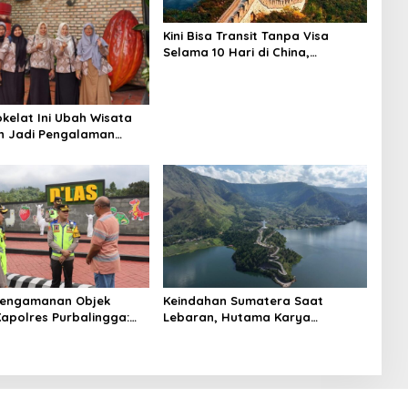
Kini Bisa Transit Tanpa Visa
Selama 10 Hari di China,
Disambut Positif WNI
okelat Ini Ubah Wisata
h Jadi Pengalaman
 and The Chocolate
Versi Asia
Pengamanan Objek
Keindahan Sumatera Saat
Kapolres Purbalingga:
Lebaran, Hutama Karya
illah, Aman Dan Lancar!
Rekomendasikan Wisata Alam
Sekitar JTTS