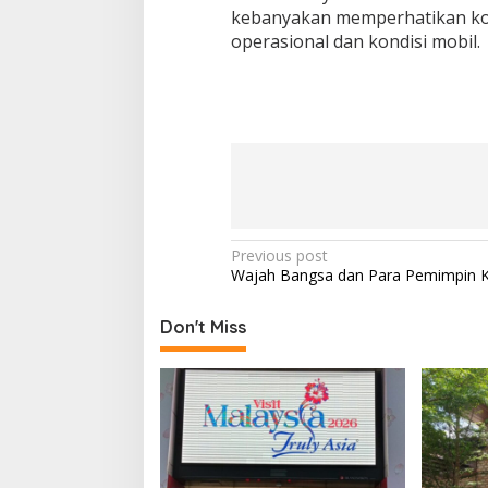
kebanyakan memperhatikan kon
operasional dan kondisi mobil.
P
Previous post
Wajah Bangsa dan Para Pemimpin K
o
s
Don't Miss
t
n
a
v
i