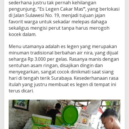
j
sederhana justru tak pernah kehilangan
a
pengunjung
.
“Es Legen Cakar Mas
“
, yang berlokasi
n
di Jalan Sulawesi No. 19, menjadi tujuan jajan
a
favorit warga untuk sekadar melepas dahaga
n
S
sekaligus mengisi perut tanpa harus merogoh
e
kocek dalam.
r
i
Menu utamanya adalah es legen yang merupakan
b
minuman tradisional berbahan air nira, yang dijual
u
a
seharga Rp 3.000 per gelas. Rasanya manis dengan
n
sentuhan asam ringan, disajikan dingin dan
d
menyegarkan, sangat cocok dinikmati saat siang
i
hari di tengah terik Surabaya. Kesederhanaan rasa
G
u
itulah yang justru membuat es legen di tempat ini
b
terus dicari.
e
n
g
B
i
k
i