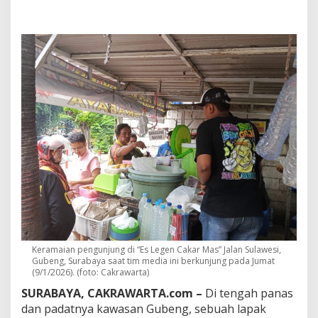
p
3
R
i
b
u
I
n
i
T
a
k
P
e
r
n
a
h
S
e
Keramaian pengunjung di “Es Legen Cakar Mas” Jalan Sulawesi,
p
Gubeng, Surabaya saat tim media ini berkunjung pada Jumat
i
(9/1/2026). (foto: Cakrawarta)
,
SURABAYA, CAKRAWARTA.com –
Di tengah panas
J
a
dan padatnya kawasan Gubeng, sebuah lapak