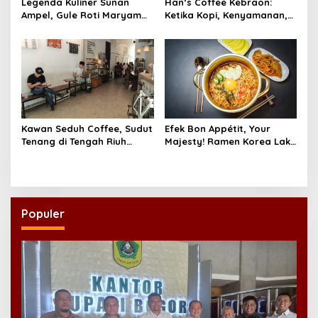
Legenda Kuliner Sunan
Han’s Coffee Kebraon:
Ampel, Gule Roti Maryam
Ketika Kopi, Kenyamanan,
Est. 1952 H. Safili Tetap Jadi
dan Waktu Bertemu dalam
Buruan Pecinta Rasa Timur
Satu Ruang
Tengah
Kawan Seduh Coffee, Sudut
Efek Bon Appétit, Your
Tenang di Tengah Riuh
Majesty! Ramen Korea Laku
Surabaya
Keras di Seluruh Dunia
Populer