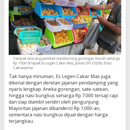
n
S
u
s
a
h
M
o
v
e
O
Tampak seorang pembeli memborong gorengan murah seharga
n
Rp 1000 di lapak Es Legen Cakar Mas, Jumat (9/1/2026). (foto:
Cakrawarta)
Tak hanya minuman, Es Legen Cakar Mas juga
dikenal dengan deretan jajanan pendamping yang
nyaris lengkap. Aneka gorengan, sate-satean,
hingga nasi bungkus seharga Rp 7.000 tersaji rapi
dan siap diambil sendiri oleh pengunjung.
Mayoritas jajanan dibanderol Rp 1.000-an,
sementara nasi bungkus dijual dengan harga
terjangkau.