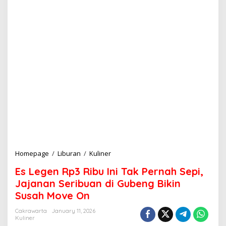
Homepage
/
Liburan
/
Kuliner
E
s
Es Legen Rp3 Ribu Ini Tak Pernah Sepi,
L
e
Jajanan Seribuan di Gubeng Bikin
g
Susah Move On
e
n
Cakrawarta
January 11, 2026
R
Kuliner