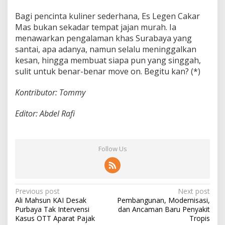
Bagi pencinta kuliner sederhana, Es Legen Cakar
Mas bukan sekadar tempat jajan murah. Ia
menawarkan pengalaman khas Surabaya yang
santai, apa adanya, namun selalu meninggalkan
kesan, hingga membuat siapa pun yang singgah,
sulit untuk benar-benar move on. Begitu kan? (*)
Kontributor: Tommy
Editor: Abdel Rafi
Follow Us
P
Previous post
Next post
Ali Mahsun KAI Desak
Pembangunan, Modernisasi,
o
Purbaya Tak Intervensi
dan Ancaman Baru Penyakit
s
Kasus OTT Aparat Pajak
Tropis