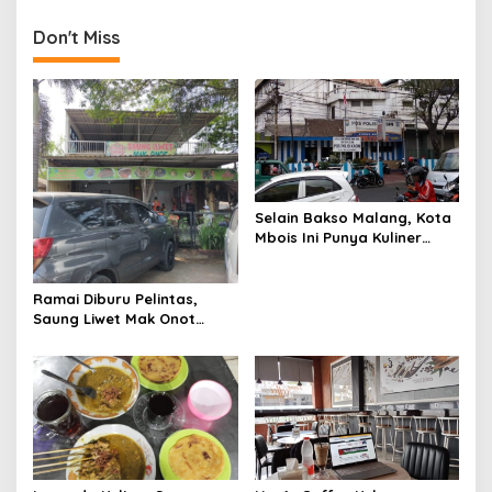
t
Don't Miss
n
a
v
i
g
a
Selain Bakso Malang, Kota
t
Mbois Ini Punya Kuliner
Khas
i
o
Ramai Diburu Pelintas,
Saung Liwet Mak Onot
n
Suguhkan Nasi Liwet Mulai
Rp22 Ribu