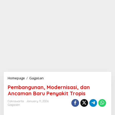
Homepage
/
Gagasan
P
e
Pembangunan, Modernisasi, dan
m
b
Ancaman Baru Penyakit Tropis
a
n
Cakrawarta
January 11, 2026
Gagasan
g
u