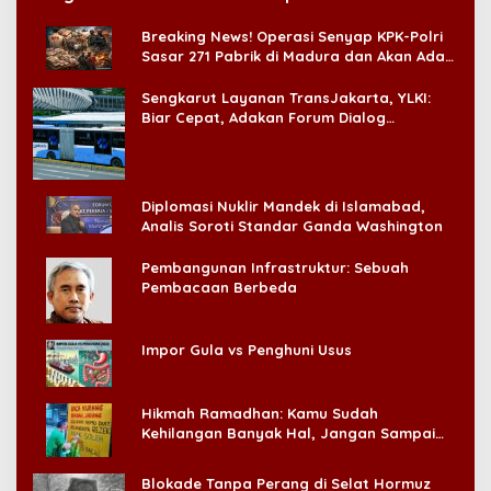
di CitraLand
Breaking News! Operasi Senyap KPK-Polri
Sasar 271 Pabrik di Madura dan Akan Ada
‘Badai Pemeriksaan’
Sengkarut Layanan TransJakarta, YLKI:
Biar Cepat, Adakan Forum Dialog
Konsumen!
Diplomasi Nuklir Mandek di Islamabad,
Analis Soroti Standar Ganda Washington
Pembangunan Infrastruktur: Sebuah
Pembacaan Berbeda
Impor Gula vs Penghuni Usus
Hikmah Ramadhan: Kamu Sudah
Kehilangan Banyak Hal, Jangan Sampai
Kehilangan Diri Sendiri!
Blokade Tanpa Perang di Selat Hormuz