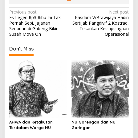
P
Previous post
Next post
Es Legen Rp3 Ribu Ini Tak
Kasdam V/Brawijaya Hadiri
o
Pernah Sepi, Jajanan
Sertijab Pangdivif 2 Kostrad,
s
Seribuan di Gubeng Bikin
Tekankan Kesiapsiagaan
Susah Move On
Operasional
t
n
Don't Miss
a
v
i
g
a
t
i
o
AHWA dan Ketakutan
NU Gorengan dan NU
n
Terdalam Warga NU
Garingan