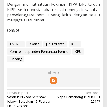
Dengan melihat situasi kekinian, KIPP Jakarta dan
KIPP se-Indonesia akan selalu menjadi sahabat
penyelenggara pemilu yang kritis dengan selalu
menjaga silaturahmi.
(bm/bti)
ANFREL
Jakarta
Juri Ardianto
KIPP
Komite Independen Pemantau Pemilu
KPU
Rindang
Follow Us
P
Previous post
Next post
Sambut Pilkada Serentak,
Siapa Pemenang Pilgub DKI
o
Jokowi Tetapkan 15 Februari
2017?
Libur Nasional