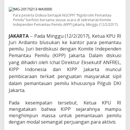
l
g
u
Para peserta Diskusi bertajuk NGOPPI “Ngobrolin Pemantau
b
Pemilu” berfoto bersama seusai acara di sekretariat Komite
F
Independen Pemantau Pemilu (KIPP) Jakarta, Minggu (12/2/2017).
a
i
JAKARTA
– Pada Minggu (12/2/2017), Ketua KPU RI
r
Juri Ardianto blusukan ke kantor para pemantau
d
a
pemilu. Juri berdiskusi dengan Komite Independen
n
Pemantau Pemilu (KIPP) Jakarta.
Dalam diskusi
J
yang dihadiri oleh Ichal Direktur Eksekutif ANFREL,
u
r
KIPP Indonesia dan KIPP Jakarta muncul
d
pembicaraan terkait penguatan masyarakat sipil
i
dalam pemantauan pemilu khususnya Pilgub DKI
l
,
Jakarta.
K
P
Pada kesempatan tersebut, Ketua KPU RI
U
mengatakan bahwa KIPP sejarahnya mampu
R
menghimpun massa untuk pemantauan pemilu
I
B
dengan modal semangat perjuangan para aktivis
l