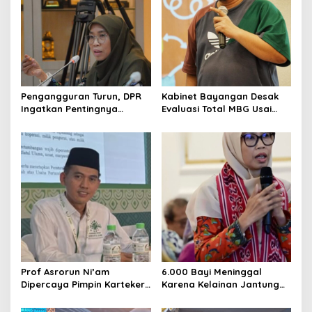
Pengangguran Turun, DPR
Kabinet Bayangan Desak
Ingatkan Pentingnya
Evaluasi Total MBG Usai
Menciptakan Pekerjaan
Rentetan Keracunan
yang Layak
Massal
Prof Asrorun Ni’am
6.000 Bayi Meninggal
Dipercaya Pimpin Karteker
Karena Kelainan Jantung
PWNU Jambi, Dinilai Simbol
Bawaan, DPR Desak
Regenerasi Kepemimpinan
Pemerataan Operasi