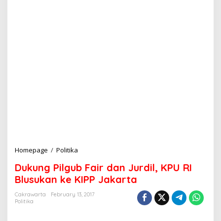
Homepage
/
Politika
D
u
Dukung Pilgub Fair dan Jurdil, KPU RI
k
u
Blusukan ke KIPP Jakarta
n
g
Cakrawarta
February 13, 2017
Politika
P
i