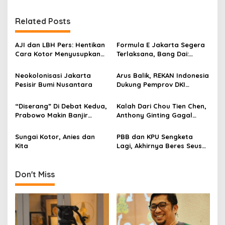
s
t
Related Posts
n
a
AJI dan LBH Pers: Hentikan
Formula E Jakarta Segera
v
Cara Kotor Menyusupkan
Terlaksana, Bang Dai:
Intel ke Institusi Pers!
Libatkan Semua Pihak!
i
Neokolonisasi Jakarta
Arus Balik, REKAN Indonesia
g
Pesisir Bumi Nusantara
Dukung Pemprov DKI
Lakukan Tes PCR Gratis
a
“Diserang” Di Debat Kedua,
Kalah Dari Chou Tien Chen,
t
Prabowo Makin Banjir
Anthony Ginting Gagal
i
Simpati
Ciptakan All Indonesian
Final
Sungai Kotor, Anies dan
PBB dan KPU Sengketa
o
Kita
Lagi, Akhirnya Beres Seusai
n
Mediasi Oleh Bawaslu
Don't Miss