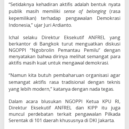
u
“Setidaknya kehadiran aktifis adalah bentuk nyata
s
publik masih memiliki
sense of belonging
(rasa
u
k
kepemilikan) terhadap pengawalan Demokrasi
a
Indonesia,” ujar Juri Ardianto.
n
k
Ichal selaku Direktur Eksekutif ANFREL yang
e
K
berkantor di Bangkok turut menguatkan diskusi
I
NGOPPI “Ngobrolin Pemantau Pemilu” dengan
P
menyatakan bahwa dirinya melihat semangat para
P
aktifis masih kuat untuk mengawal demokrasi.
J
a
k
“Namun kita butuh pembaharuan organisasi agar
a
semangat aktifis rasa tradisional dengan teknis
r
yang lebih modern,” katanya dengan nada tegas.
t
a
Dalam acara blusukan NGOPPI Ketua KPU RI,
Direktur Eksekutif ANFREL dan KIPP itu juga
muncul perdebatan terkait pengawalan Pilkada
Serentak di 101 daerah khususnya di DKI Jakarta.