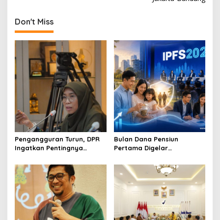
t
n
Don't Miss
a
v
i
g
a
t
i
o
Pengangguran Turun, DPR
Bulan Dana Pensiun
n
Ingatkan Pentingnya
Pertama Digelar
Menciptakan Pekerjaan
September, Industri
yang Layak
Perkuat Ekosistem Pensiun
Berkelanjutan