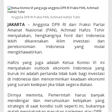
k
a
n
g
Anggota DPR RI Fraksi PAN, Achmad Hafidz Tohir
n
y
JAKARTA
– Anggota DPR RI dari Fraksi Partai
a
Amanat Nasional (PAN), Achmad Hafizs Tohir
F
menyatakan, hengkangnya Ford dari Indonesia
o
lebih dikarenakan iklim investasi dan
r
d
perekonomian Indonesia yang mulai
K
mengkhawatirkan.
a
r
Hafizs yang juga adalah Ketua Komisi VI ini
e
menyatakan outlook ekonomi Indonesia yang
n
a
buruk ini adalah pertanda tidak baik bagi investasi
I
di Indonesia dan mencerminkan keadaan ekonomi
k
yang suram kedepan jika tidak segera diatasi.
l
i
Dirinya meminta, Pemerintah harus banyak
m
I
mendengar dan merumuskan kebijakan yang
n
strategis di saat kondisi sulit seperti ini, bukannya
v
malah mengabaikan masukan parlemen atau DPR.