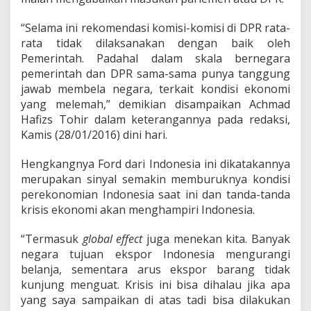
e
s
“Selama ini rekomendasi komisi-komisi di DPR rata-
t
a
rata tidak dilaksanakan dengan baik oleh
s
Pemerintah. Padahal dalam skala bernegara
i
pemerintah dan DPR sama-sama punya tanggung
I
jawab membela negara, terkait kondisi ekonomi
n
d
yang melemah,” demikian disampaikan Achmad
o
Hafizs Tohir dalam keterangannya pada redaksi,
n
Kamis (28/01/2016) dini hari.
e
s
Hengkangnya Ford dari Indonesia ini dikatakannya
i
a
merupakan sinyal semakin memburuknya kondisi
M
perekonomian Indonesia saat ini dan tanda-tanda
e
krisis ekonomi akan menghampiri Indonesia.
n
g
“Termasuk
global
effect
juga menekan kita. Banyak
k
h
negara tujuan ekspor Indonesia mengurangi
a
belanja, sementara arus ekspor barang tidak
w
kunjung menguat. Krisis ini bisa dihalau jika apa
a
yang saya sampaikan di atas tadi bisa dilakukan
t