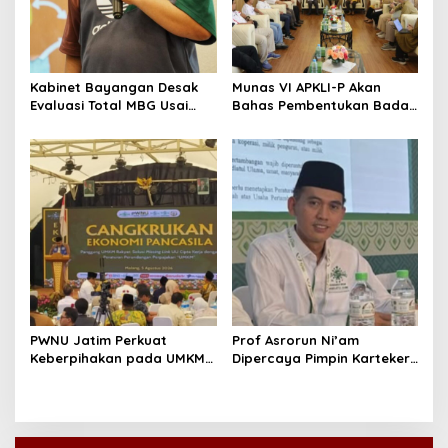
Kabinet Bayangan Desak
Munas VI APKLI-P Akan
Evaluasi Total MBG Usai
Bahas Pembentukan Badan
Rentetan Keracunan
Perekonomian UMKM RI,
Massal
Dinilai Penting Hadapi
Bonus Demografi
PWNU Jatim Perkuat
Prof Asrorun Ni’am
Keberpihakan pada UMKM
Dipercaya Pimpin Karteker
Lewat Ekonomi Pancasila
PWNU Jambi, Dinilai Simbol
Regenerasi Kepemimpinan
NU