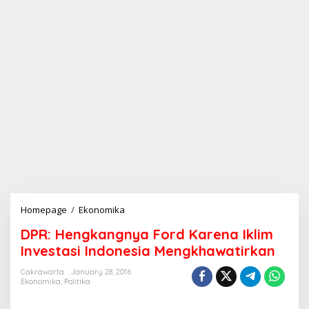
Homepage
/
Ekonomika
D
P
DPR: Hengkangnya Ford Karena Iklim
R
:
Investasi Indonesia Mengkhawatirkan
H
e
Cakrawarta
January 28, 2016
Ekonomika
,
Politika
n
g