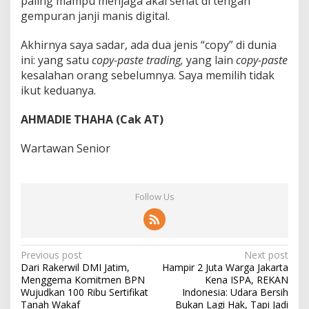
paling mampu menjaga akal sehat di tengah
gempuran janji manis digital.
Akhirnya saya sadar, ada dua jenis “copy” di dunia
ini: yang satu
copy-paste trading,
yang lain
copy-paste
kesalahan orang sebelumnya. Saya memilih tidak
ikut keduanya.
AHMADIE THAHA (Cak AT)
Wartawan Senior
Follow Us
P
Previous post
Next post
Dari Rakerwil DMI Jatim,
Hampir 2 Juta Warga Jakarta
o
Menggema Komitmen BPN
Kena ISPA, REKAN
s
Wujudkan 100 Ribu Sertifikat
Indonesia: Udara Bersih
Tanah Wakaf
Bukan Lagi Hak, Tapi Jadi