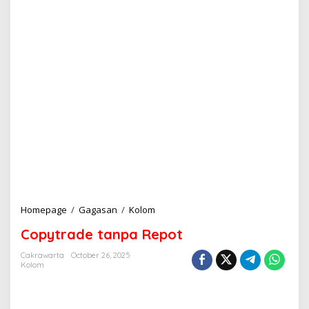
Homepage
/
Gagasan
/
Kolom
C
o
Copytrade tanpa Repot
p
y
Cakrawarta
October 26, 2025
t
Kolom
r
a
d