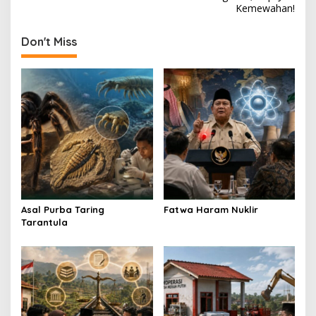
t
Kemewahan!
n
Don't Miss
a
v
i
g
a
t
i
o
n
Asal Purba Taring
Fatwa Haram Nuklir
Tarantula