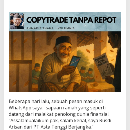
e
t
a
n
p
a
R
e
p
o
t
Beberapa hari lalu, sebuah pesan masuk di
WhatsApp saya, sapaan ramah yang seperti
datang dari malaikat penolong dunia finansial.
“Assalamualaikum pak, salam kenal, saya Rusdi
Arisan dari PT Asta Tenggi Berjangka.”