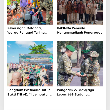
Kekeringan Melanda,
RAPIMDA Pemuda
Warga Panggul Terima
Muhammadiyah Ponorogo
8.000 Liter Air
Teguhkan Politik
Kebangsaan Berbasis
Integritas
Pangdam Pattimura Tutup
Pangdam V/Brawijaya
Bakti TNI AD, 11 Jembatan
Lepas 669 Sarjana
dan 58 Rumah Tuntas
Penggerak, Perkuat Desa
Dibangun
hingga Kampung Nelayan