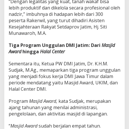
“Dengan legalitas yang kuat, tanah wakaf bisa
f
lebih produktif dan dikelola secara profesional oleh
i
k
nadzir,” imbuhnya di hadapan lebih dari 300
a
peserta Rakerwil, yang turut dihadiri Asisten
t
Kesejahteraan Rakyat Setdaprov Jatim, Hj. Siti
T
Munawaroh, M.A.
a
n
a
Tiga Program Unggulan DMI Jatim: Dari
Masjid
h
Award
hingga
Halal Center
W
a
Sementara itu, Ketua PW DMI Jatim, Dr. K.H.M.
k
Sudjak, M.Ag., memaparkan tiga program unggulan
a
f
yang menjadi fokus kerja DMI Jawa Timur dalam
periode mendatang yaitu Masjid Award, UKIM, dan
Halal Center DMI.
Program
Masjid Award,
kata Sudjak, merupakan
ajang tahunan yang menilai administrasi,
pengelolaan, dan aktivitas masjid di lapangan.
“
Masjid Award
sudah berjalan empat tahun.