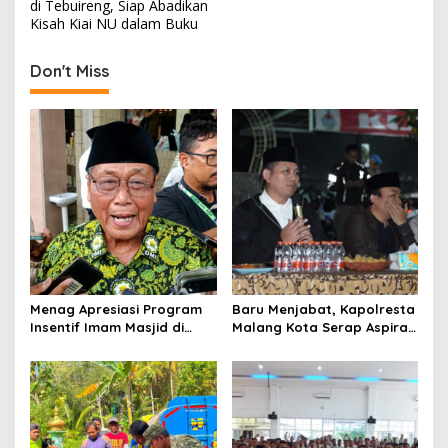
o
di Tebuireng, Siap Abadikan
s
Kisah Kiai NU dalam Buku
t
Don't Miss
n
a
v
i
g
a
t
i
o
Menag Apresiasi Program
Baru Menjabat, Kapolresta
Insentif Imam Masjid di
Malang Kota Serap Aspirasi
n
Jatim, DMI Dorong Jadi
Warga Lewat Dialog
Model Nasional
Kamtibmas