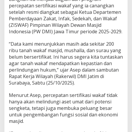
e
percepatan sertifikasi wakaf yang ia canangkan
n
setelah resmi diangkat sebagai Ketua Departemen
B
P
Pemberdayaan Zakat, Infak, Sedekah, dan Wakaf
N
(ZISWAF) Pimpinan Wilayah Dewan Masjid
W
Indonesia (PW DMI) Jawa Timur periode 2025-2029.
u
j
“Data kami menunjukkan masih ada sekitar 200
u
d
ribu tanah wakaf masjid, mushalla, dan surau yang
k
belum bersertifikat. Ini harus segera kita tuntaskan
a
agar tanah wakaf mendapatkan kepastian dan
n
perlindungan hukum,” ujar Asep dalam sambutan
1
Rapat Kerja Wilayah (Rakerwil) DMI Jatim di
0
0
Surabaya, Sabtu (25/10/2025).
R
i
Menurut Asep, percepatan sertifikasi wakaf tidak
b
hanya akan melindungi aset umat dari potensi
u
sengketa, tetapi juga membuka peluang besar
S
e
untuk pengembangan fungsi sosial dan ekonomi
r
masjid.
t
i