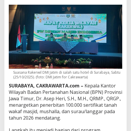
i
l
D
M
I
J
a
t
i
m
,
M
e
n
Suasana Rakerwil DMI Jatim di salah satu hotel di Surabaya, Sabtu
g
(25/10/2025). (foto: DMI Jatim for Cakrawarta)
g
SURABAYA, CAKRAWARTA.com –
Kepala Kantor
e
m
Wilayah Badan Pertanahan Nasional (BPN) Provinsi
a
Jawa Timur, Dr. Asep Heri, S.H., M.H., QRMP., QRGP.,
K
menargetkan penerbitan 100.000 sertifikat tanah
o
wakaf masjid, mushalla, dan surau/langgar pada
m
i
tahun 2026 mendatang.
t
m
Langkah itu menjadi bagian dari program