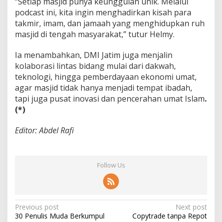
“Setiap masjid punya keunggulan unik. Melalui
podcast ini, kita ingin menghadirkan kisah para
takmir, imam, dan jamaah yang menghidupkan ruh
masjid di tengah masyarakat,” tutur Helmy.
Ia menambahkan, DMI Jatim juga menjalin
kolaborasi lintas bidang mulai dari dakwah,
teknologi, hingga pemberdayaan ekonomi umat,
agar masjid tidak hanya menjadi tempat ibadah,
tapi juga pusat inovasi dan pencerahan umat Islam
.
(*)
Editor: Abdel Rafi
Follow Us
P
Previous post
Next post
30 Penulis Muda Berkumpul
Copytrade tanpa Repot