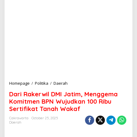
Homepage
/
Politika
/
Daerah
D
a
Dari Rakerwil DMI Jatim, Menggema
r
i
Komitmen BPN Wujudkan 100 Ribu
R
Sertifikat Tanah Wakaf
a
k
Cakrawarta
October 25, 2025
e
Daerah
r
w