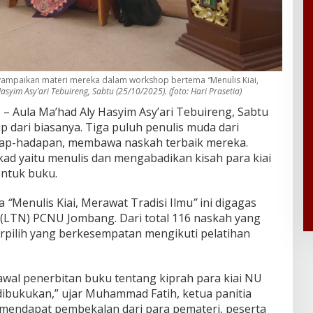
yampaikan materi mereka dalam workshop bertema
“
Menulis Kiai,
asyim Asy’ari Tebuireng, Sabtu (25/10/2025). (foto: Hari Prasetia)
m
– Aula Ma’had Aly Hasyim Asy’ari Tebuireng, Sabtu
p dari biasanya. Tiga puluh penulis muda dari
dap-hadapan, membawa naskah terbaik mereka.
ad yaitu menulis dan mengabadikan kisah para kiai
entuk buku.
ma
“
Menulis Kiai, Merawat Tradisi Ilmu
”
ini digagas
 (LTN) PCNU Jombang. Dari total 116 naskah yang
erpilih yang berkesempatan mengikuti pelatihan
awal penerbitan buku tentang kiprah para kiai NU
dibukukan,” ujar Muhammad Fatih, ketua panitia
 mendapat pembekalan dari para pemateri, peserta