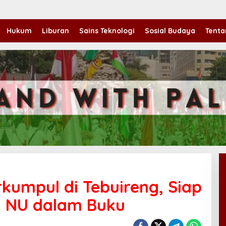
Hukum
Liburan
Sains Teknologi
Sosial Budaya
Tenta
rkumpul di Tebuireng, Siap
i NU dalam Buku