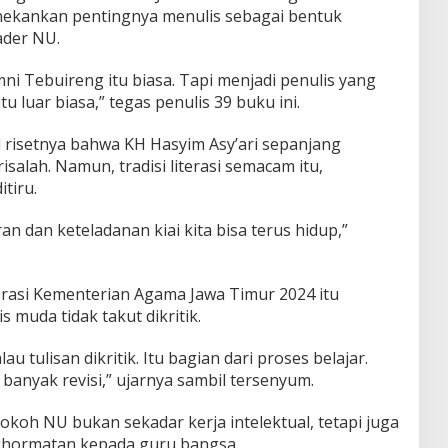
ekankan pentingnya menulis sebagai bentuk
ader NU.
i Tebuireng itu biasa. Tapi menjadi penulis yang
u luar biasa,” tegas penulis 39 buku ini.
risetnya bahwa KH Hasyim Asy’ari sepanjang
isalah. Namun, tradisi literasi semacam itu,
tiru.
ran dan keteladanan kiai kita bisa terus hidup,”
rasi Kementerian Agama Jawa Timur 2024 itu
 muda tidak takut dikritik.
 tulisan dikritik. Itu bagian dari proses belajar.
 banyak revisi,” ujarnya sambil tersenyum.
okoh NU bukan sekadar kerja intelektual, tetapi juga
nghormatan kepada guru bangsa.