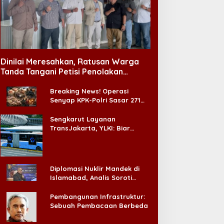
Dinilai Meresahkan, Ratusan Warga
Tanda Tangani Petisi Penolakan
Tempat Hiburan Malam di CitraLand
Breaking News! Operasi
Senyap KPK-Polri Sasar 271
Pabrik di Madura dan Akan
Ada ‘Badai Pemeriksaan’
Sengkarut Layanan
TransJakarta, YLKI: Biar
Cepat, Adakan Forum Dialog
Konsumen!
Diplomasi Nuklir Mandek di
Islamabad, Analis Soroti
Standar Ganda Washington
Pembangunan Infrastruktur:
Sebuah Pembacaan Berbeda