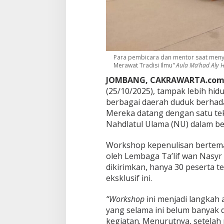
g
,
S
i
a
p
Para pembicara dan mentor saat men
A
Merawat Tradisi Ilmu
” Aula Ma’had Aly H
b
a
JOMBANG, CAKRAWARTA.co
d
(25/10/2025), tampak lebih hidu
i
berbagai daerah duduk berha
k
a
Mereka datang dengan satu tek
n
Nahdlatul Ulama (NU) dalam b
K
i
Workshop kepenulisan berte
s
oleh Lembaga Ta’lif wan Nasyr
a
h
dikirimkan, hanya 30 peserta t
K
eksklusif ini.
i
a
“Workshop
ini menjadi langkah 
i
yang selama ini belum banyak 
N
U
kegiatan. Menurutnya, setelah