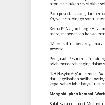
d
akan melakukan revisi akhir se
a
l
Para peserta datang dari berb
a
Yogyakarta, hingga santri inter
m
B
u
Ketua PCNU Jombang KH Fahmi
k
acara, menegaskan bahwa menul
u
“Menulis itu sebenarnya mudah, 
peserta.
Pengasuh Pesantren Tebuireng 
telah mendarah daging dalam s
“KH Hasyim Asy’ari menulis
Tan
dari kegelisahan melihat perin
kegelisahan lahir karya,” tutu
Menghidupkan Kembali Waris
Salah satu pemateri, Mukani,