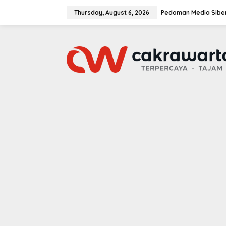
S
k
Thursday, August 6, 2026
Pedoman Media Sibe
i
p
t
o
c
o
n
t
e
n
t