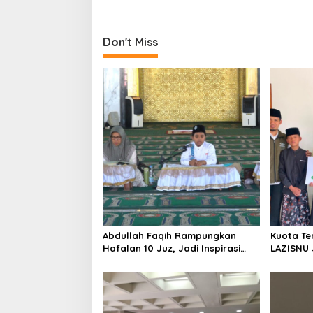
s
t
Don't Miss
n
a
v
i
g
a
t
i
o
n
Abdullah Faqih Rampungkan
Kuota Te
Hafalan 10 Juz, Jadi Inspirasi
LAZISNU 
Siswa Tahfidz
Tahfidz 