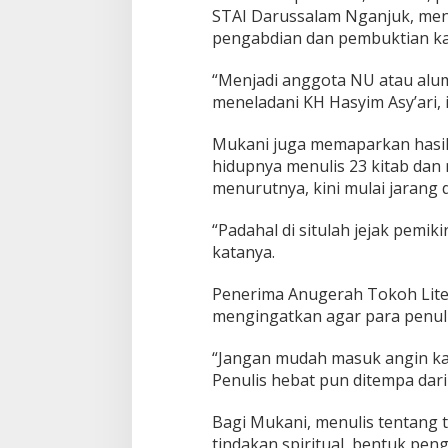
STAI Darussalam Nganjuk, men
pengabdian dan pembuktian k
“Menjadi anggota NU atau alumn
meneladani KH Hasyim Asy’ari, it
Mukani juga memaparkan hasil 
hidupnya menulis 23 kitab dan r
menurutnya, kini mulai jarang di
“Padahal di situlah jejak pemiki
katanya.
Penerima Anugerah Tokoh Lite
mengingatkan agar para penulis
“Jangan mudah masuk angin kalau
Penulis hebat pun ditempa dari
Bagi Mukani, menulis tentang t
tindakan spiritual, bentuk pe