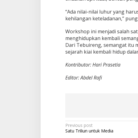
“Ada nilai-nilai luhur yang har
kehilangan keteladanan,” pung
Workshop ini menjadi salah s
menghidupkan kembali semangat
Dari Tebuireng, semangat itu m
sejarah kiai kembali hidup dal
Kontributor: Hari Prasetia
Editor: Abdel Rafi
P
Previous post
Satu Triliun untuk Media
o