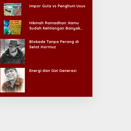
Impor Gula vs Penghuni Usus
Hikmah Ramadhan: Kamu
Sudah Kehilangan Banyak
Hal, Jangan Sampai
Kehilangan Diri Sendiri!
Blokade Tanpa Perang di
Selat Hormuz
Energi dan Gizi Generasi