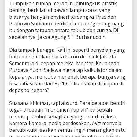
Tumpukan rupiah merah itu dibungkus plastik
bening, berkilau di bawah lampu sorot yang
biasanya hanya menyinari tersangka. Presiden
Prabowo Subianto berdiri di depan “gunung uang”
itu dengan tatapan antara takjub dan curiga. Di
sebelahnya, Jaksa Agung ST Burhanuddin.
Dia tampak bangga. Kali ini seperti penyelam yang
baru menemukan harta karun di Teluk Jakarta.
Sementara di depan mereka, Menteri Keuangan
Purbaya Yudhi Sadewa menatap kalkulator dalam
kepalanya, mencoba menebak berapa bunga yang
bisa dihasilkan dari Rp 13 triliun kalau disimpan di
deposito negara?
Suasana khidmat, tapi absurd. Para pejabat berdiri
tegak di depan “monumen rupiah” itu seolah
menatap simbol kebajikan yang lahir dari dosa.
Kamera-kamera media berdesakan,
blitz
menyala
bertubi-tubi, seakan semua ingin menangkap satu
momen yang bisa jadi ikon pemerintahan bersih.