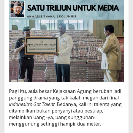
i
u
n
u
n
t
u
k
M
e
d
i
a
Pagi itu, aula besar Kejaksaan Agung berubah jadi
panggung drama yang tak kalah megah dari final
Indonesia’s Got Talent
. Bedanya, kali ini talenta yang
ditampilkan bukan penyanyi atau pesulap,
melainkan uang -ya, uang sungguhan-
menggunung setinggi hampir dua meter.