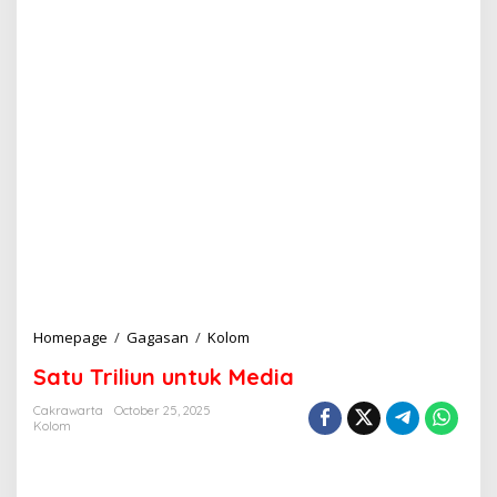
Homepage
/
Gagasan
/
Kolom
S
a
Satu Triliun untuk Media
t
u
Cakrawarta
October 25, 2025
T
Kolom
r
i
l