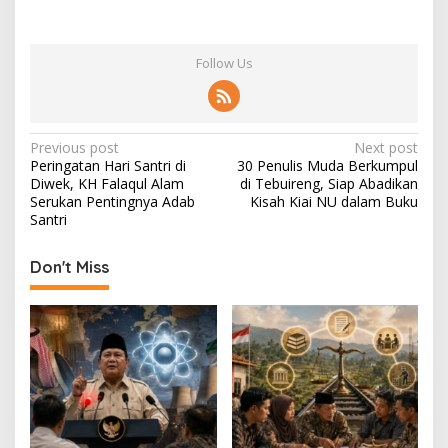
Follow Us
P
Previous post
Next post
Peringatan Hari Santri di
30 Penulis Muda Berkumpul
o
Diwek, KH Falaqul Alam
di Tebuireng, Siap Abadikan
s
Serukan Pentingnya Adab
Kisah Kiai NU dalam Buku
Santri
t
n
Don't Miss
a
v
i
g
a
t