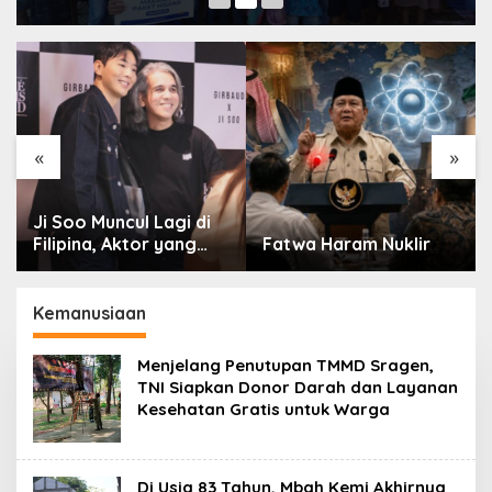
«
»
Ji Soo Muncul Lagi di
Filipina, Aktor yang
Fatwa Haram Nuklir
Hilang dari Korea Kini
Disambut Ribuan Fans
Kemanusiaan
Menjelang Penutupan TMMD Sragen,
TNI Siapkan Donor Darah dan Layanan
Kesehatan Gratis untuk Warga
Di Usia 83 Tahun, Mbah Kemi Akhirnya