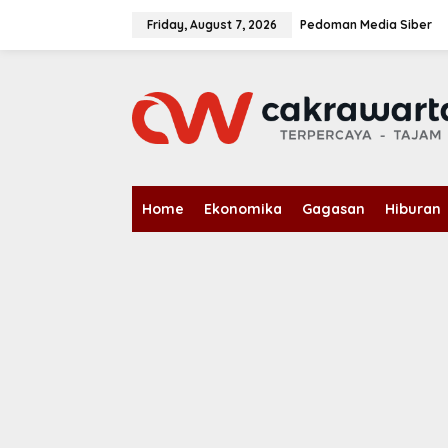
S
k
Friday, August 7, 2026
Pedoman Media Siber
i
p
t
o
c
o
n
t
e
n
Home
Ekonomika
Gagasan
Hiburan
t