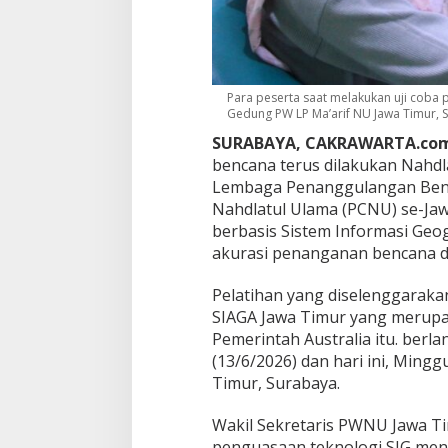
e
m
e
t
a
a
Para peserta saat melakukan uji coba
Gedung PW LP Ma’arif NU Jawa Timur, S
n
D
SURABAYA, CAKRAWARTA.co
i
bencana terus dilakukan Nahdla
g
Lembaga Penanggulangan Benc
i
t
Nahdlatul Ulama (PCNU) se-Ja
a
berbasis Sistem Informasi Geo
l
akurasi penanganan bencana d
,
S
Pelatihan yang diselenggarak
i
a
SIAGA Jawa Timur yang merupa
p
Pemerintah Australia itu. berla
P
(13/6/2026) dan hari ini, Ming
e
Timur, Surabaya.
r
c
e
Wakil Sekretaris PWNU Jawa 
p
penguasaan teknologi SIG menj