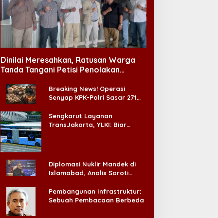
Dinilai Meresahkan, Ratusan Warga
Tanda Tangani Petisi Penolakan
Tempat Hiburan Malam di CitraLand
Breaking News! Operasi
Senyap KPK-Polri Sasar 271
Pabrik di Madura dan Akan
Ada ‘Badai Pemeriksaan’
Sengkarut Layanan
TransJakarta, YLKI: Biar
Cepat, Adakan Forum Dialog
Konsumen!
Diplomasi Nuklir Mandek di
Islamabad, Analis Soroti
Standar Ganda Washington
Pembangunan Infrastruktur:
Sebuah Pembacaan Berbeda