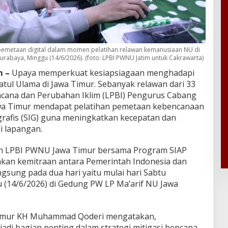
 pemetaan digital dalam momen pelatihan relawan kemanusiaan NU di
urabaya, Minggu (14/6/2026). (foto: LPBI PWNU Jatim untuk Cakrawarta)
m –
Upaya memperkuat kesiapsiagaan menghadapi
tul Ulama di Jawa Timur. Sebanyak relawan dari 33
ana dan Perubahan Iklim (LPBI) Pengurus Cabang
wa Timur mendapat pelatihan pemetaan kebencanaan
grafis (SIG) guna meningkatkan kecepatan dan
i lapangan.
an LPBI PWNU Jawa Timur bersama Program SIAP
kan kemitraan antara Pemerintah Indonesia dan
ngsung pada dua hari yaitu mulai hari Sabtu
gu (14/6/2026) di Gedung PW LP Ma’arif NU Jawa
Timur KH Muhammad Qoderi mengatakan,
adi bagian penting dalam strategi mitigasi bencana