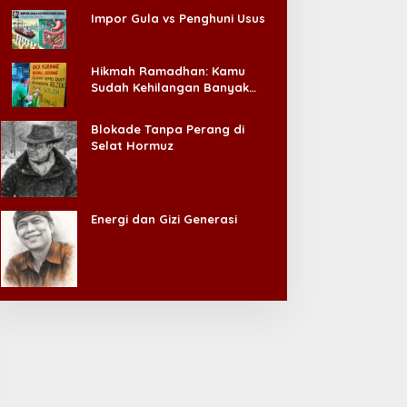
Impor Gula vs Penghuni Usus
Hikmah Ramadhan: Kamu
Sudah Kehilangan Banyak
Hal, Jangan Sampai
Kehilangan Diri Sendiri!
Blokade Tanpa Perang di
Selat Hormuz
Energi dan Gizi Generasi