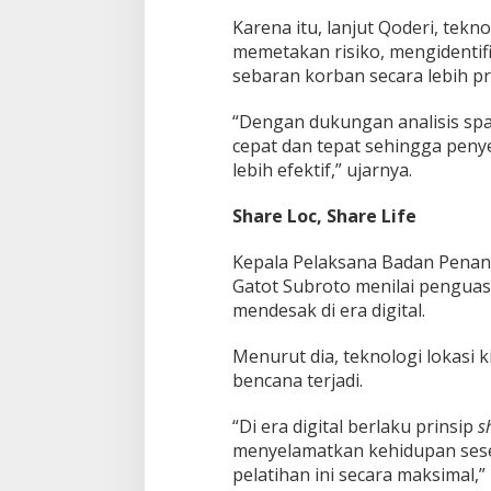
g
Karena itu, lanjut Qoderi, tek
k
memetakan risiko, mengidentif
a
t
sebaran korban secara lebih pre
D
e
“Dengan dukungan analisis spa
s
cepat dan tepat sehingga peny
a
lebih efektif,” ujarnya.
Share Loc, Share Life
Kepala Pelaksana Badan Pena
Gatot Subroto menilai pengua
mendesak di era digital.
Menurut dia, teknologi lokasi 
bencana terjadi.
“Di era digital berlaku prinsip
s
menyelamatkan kehidupan sese
pelatihan ini secara maksimal,” 