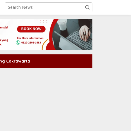
ng Cakrawarta