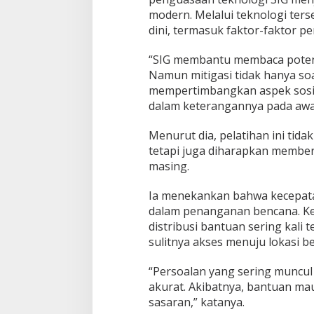
a
modern. Melalui teknologi ter
t
dini, termasuk faktor-faktor p
R
e
s
“SIG membantu membaca potens
p
Namun mitigasi tidak hanya soa
o
mempertimbangkan aspek sosia
n
dalam keterangannya pada awak
s
B
e
Menurut dia, pelatihan ini tid
n
tetapi juga diharapkan member
c
masing.
a
n
Ia menekankan bahwa kecepata
a
h
dalam penanganan bencana. Kes
i
distribusi bantuan sering kali 
n
sulitnya akses menuju lokasi b
g
g
“Persoalan yang sering muncul 
a
T
akurat. Akibatnya, bantuan mau
i
sasaran,” katanya.
n