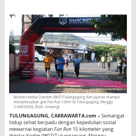
n
B
a
k
t
i
S
o
s
i
a
l
,
C
a
r
a
K
Momen ketika Dandim 0807/Tulungagung dan jajaran mampu
o
menyelesaikan giat Fun Run 12Km di Tulungagung, Minggu
d
(14/6/2026). (foto: Arwang)
i
m
TULUNGAGUNG, CAKRAWARTA.com –
Semangat
T
hidup sehat berpadu dengan kepedulian sosial
u
mewarnai kegiatan
Fun Run
15 kilometer yang
l
digelar Kodim 0807/Tulungagung, Minggu