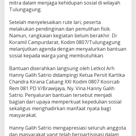
e
mitra dalam menjaga kehidupan sosial di wilayah
n
Tulungagung.
g
a
Setelah menyelesaikan rute lari, peserta
n
melakukan pendinginan dan pemulihan fisik.
W
a
Namun, rangkaian kegiatan belum berakhir. Di
r
Koramil Campurdarat, Kodim 0807/Tulungagung
g
melanjutkan agenda dengan menyalurkan bantuan
a
sosial kepada warga yang membutuhkan.
Bantuan diserahkan langsung oleh Letkol Arh
Hanny Galih Satrio didampingi Ketua Persit Kartika
Chandra Kirana Cabang XXI Kodim 0807 Koorcab
Rem 081 PD V/Brawijaya, Ny. Vina Hanny Galih
Satrio. Penyaluran bantuan tersebut menjadi
bagian dari upaya memperkuat kepedulian sosial
sekaligus menghadirkan manfaat nyata bagi
masyarakat.
Hanny Galih Satrio mengapresiasi seluruh anggota
dan masyarakat yang telah berpartisipasi dalam