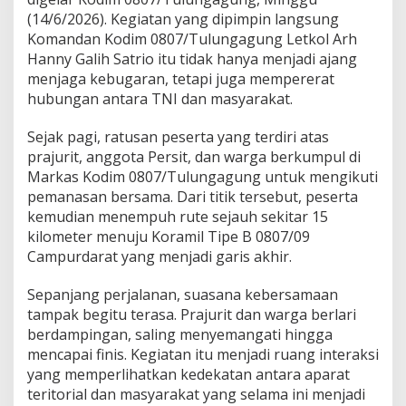
u
(14/6/2026). Kegiatan yang dipimpin langsung
n
g
Komandan Kodim 0807/Tulungagung Letkol Arh
a
Hanny Galih Satrio itu tidak hanya menjadi ajang
g
menjaga kebugaran, tetapi juga mempererat
u
hubungan antara TNI dan masyarakat.
n
g
M
Sejak pagi, ratusan peserta yang terdiri atas
e
prajurit, anggota Persit, dan warga berkumpul di
r
Markas Kodim 0807/Tulungagung untuk mengikuti
a
pemanasan bersama. Dari titik tersebut, peserta
w
a
kemudian menempuh rute sejauh sekitar 15
t
kilometer menuju Koramil Tipe B 0807/09
K
Campurdarat yang menjadi garis akhir.
e
d
Sepanjang perjalanan, suasana kebersamaan
e
k
tampak begitu terasa. Prajurit dan warga berlari
a
berdampingan, saling menyemangati hingga
t
mencapai finis. Kegiatan itu menjadi ruang interaksi
a
yang memperlihatkan kedekatan antara aparat
n
teritorial dan masyarakat yang selama ini menjadi
d