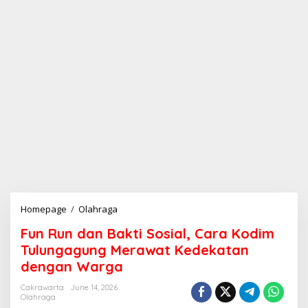
Homepage
/
Olahraga
F
u
Fun Run dan Bakti Sosial, Cara Kodim
n
R
Tulungagung Merawat Kedekatan
u
dengan Warga
n
d
Cakrawarta
June 14, 2026
a
Olahraga