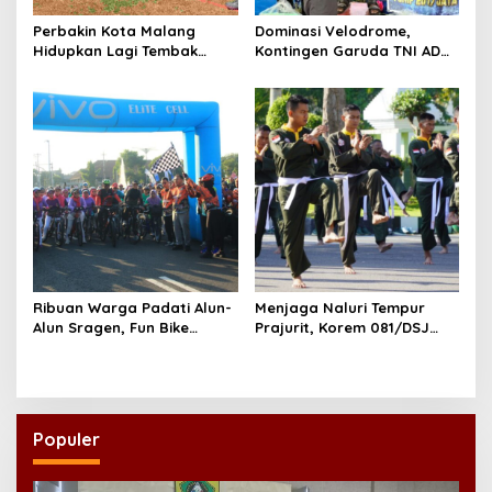
Perbakin Kota Malang
Dominasi Velodrome,
Hidupkan Lagi Tembak
Kontingen Garuda TNI AD
Reaksi, Mahameru SC Gelar
Sabet Juara Umum KASAU
IPSC Mini Tourney Seri I
Championship 2026
Ribuan Warga Padati Alun-
Menjaga Naluri Tempur
Alun Sragen, Fun Bike
Prajurit, Korem 081/DSJ
Kodim Berhadiah Motor
Rutin Asah Kemampuan
Semarakkan HUT ke-280
Pencak Silat Militer
Kabupaten Sragen
Populer