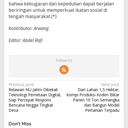
bahwa kebugaran dan kepedulian dapat berjalan
beriringan untuk memperkuat ikatan sosial di
tengah masyarakat.(*)
Kontributor: Arwang
Editor: Abdel Rafi
Follow Us
P
Previous post
Next post
Relawan NU Jatim Dibekali
Dari Lahan 1,5 Hektar,
o
Teknologi Pemetaan Digital,
Kompi Produksi Kodim Blitar
s
Siap Percepat Respons
Panen 10 Ton Semangka
Bencana hingga Tingkat
dan Bangun Model
t
Desa
Pertanian Terpadu
n
Don't Miss
a