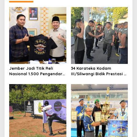
v
i
g
a
t
i
o
n
Jember Jadi Titik Reli
34 Karateka Kodam
Nasional 1.500 Pengendara
III/Siliwangi Bidik Prestasi di
Harley, Potensi Daerah Ikut
Kejurnas Open Piala KASAU
Dipromosikan
2026