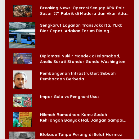
di CitraLand
Breaking News! Operasi Senyap KPK-Polri
Sasar 271 Pabrik di Madura dan Akan Ada
‘Badai Pemeriksaan’
Sengkarut Layanan TransJakarta, YLKI:
Biar Cepat, Adakan Forum Dialog
Konsumen!
Diplomasi Nuklir Mandek di Islamabad,
Analis Soroti Standar Ganda Washington
Pembangunan Infrastruktur: Sebuah
Pembacaan Berbeda
Impor Gula vs Penghuni Usus
Hikmah Ramadhan: Kamu Sudah
Kehilangan Banyak Hal, Jangan Sampai
Kehilangan Diri Sendiri!
Blokade Tanpa Perang di Selat Hormuz