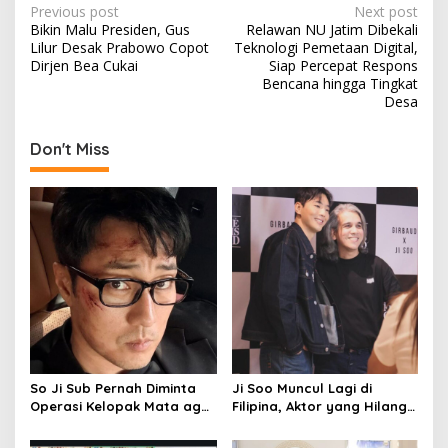
P
Previous post
Next post
Bikin Malu Presiden, Gus
Relawan NU Jatim Dibekali
o
Lilur Desak Prabowo Copot
Teknologi Pemetaan Digital,
s
Dirjen Bea Cukai
Siap Percepat Respons
Bencana hingga Tingkat
t
Desa
n
Don't Miss
a
v
i
g
a
t
i
o
n
So Ji Sub Pernah Diminta
Ji Soo Muncul Lagi di
Operasi Kelopak Mata agar
Filipina, Aktor yang Hilang
Bisa Jadi Aktor, Kini Justru
dari Korea Kini Disambut
Jadi Ikonnya
Ribuan Fans