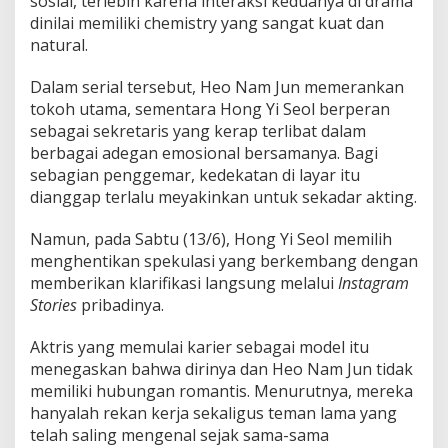
sosial, terlebih karena interaksi keduanya di drama
o
dinilai memiliki chemistry yang sangat kuat dan
r
C
natural.
i
n
Dalam serial tersebut, Heo Nam Jun memerankan
l
tokoh utama, sementara Hong Yi Seol berperan
o
sebagai sekretaris yang kerap terlibat dalam
k
d
berbagai adegan emosional bersamanya. Bagi
e
sebagian penggemar, kedekatan di layar itu
n
dianggap terlalu meyakinkan untuk sekadar akting.
g
a
Namun, pada Sabtu (13/6), Hong Yi Seol memilih
n
H
menghentikan spekulasi yang berkembang dengan
e
memberikan klarifikasi langsung melalui
Instagram
o
Stories
pribadinya.
N
a
Aktris yang memulai karier sebagai model itu
m
J
menegaskan bahwa dirinya dan Heo Nam Jun tidak
u
memiliki hubungan romantis. Menurutnya, mereka
n
hanyalah rekan kerja sekaligus teman lama yang
telah saling mengenal sejak sama-sama