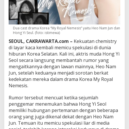
l
A
k
h
i
r
Dua cast drama Korea “My Royal Nemesis” yaitu Heo Nam Jun dan
n
Hong Yi Seul. (foto: istimewa)
y
SEOUL, CAKRAWARTA.com –
Kekuatan chemistry
a
di layar kaca kembali memicu spekulasi di dunia
B
u
hiburan Korea Selatan. Kali ini, aktris muda
Hong Yi
k
Seol
secara langsung membantah rumor yang
a
mengaitkannya dengan lawan mainnya,
Heo Nam
S
Jun
, setelah keduanya menjadi sorotan berkat
u
a
kedekatan mereka dalam drama Korea
My Royal
r
Nemesis
.
a
s
Rumor tersebut mencuat ketika sejumlah
o
penggemar menemukan bahwa Hong Yi Seol
a
l
memiliki hubungan pertemanan dengan beberapa
R
orang yang juga dikenal dekat dengan Heo Nam
u
Jun. Temuan itu memicu spekulasi liar di media
m