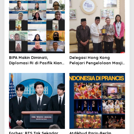
BIPA Makin Diminati,
Delegasi Hong Kong
Diplomasi RI di Pasifik Kian
Pelajari Pengelolaan Masjid
Menguat
Al-Akbar Surabaya
Forbes: BTS Tak Sekadar
Atdikbud Paris-Berlin