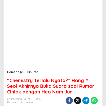
Homepage
/
Hiburan
“
C
“Chemistry Terlalu Nyata?” Hong Yi
h
e
Seol Akhirnya Buka Suara soal Rumor
m
Cinlok dengan Heo Nam Jun
i
s
Cakrawarta
June 14, 2026
t
Hiburan
,
Internasional