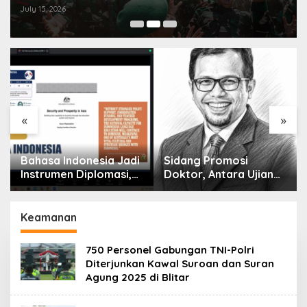
Aman
July 15, 2026
«
»
Bahasa Indonesia Jadi
Sidang Promosi
Instrumen Diplomasi,
Doktor, Antara Ujian
Atdikbud Perluas Jejak
Ilmiah dan Pesta
Budaya di Australia
Prestise
hingga Rusia
Keamanan
750 Personel Gabungan TNI-Polri
Diterjunkan Kawal Suroan dan Suran
Agung 2025 di Blitar