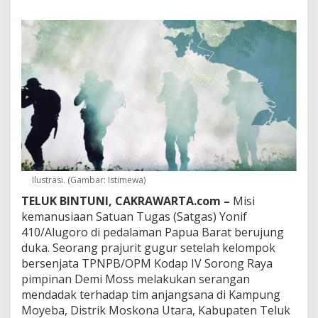
M
S
a
a
t
A
n
j
a
n
g
s
a
n
Ilustrasi. (Gambar: Istimewa)
a
TELUK BINTUNI, CAKRAWARTA.com –
Misi
,
kemanusiaan Satuan Tugas (Satgas) Yonif
P
r
410/Alugoro di pedalaman Papua Barat berujung
a
duka. Seorang prajurit gugur setelah kelompok
j
bersenjata TPNPB/OPM Kodap IV Sorong Raya
u
pimpinan Demi Moss melakukan serangan
r
i
mendadak terhadap tim anjangsana di Kampung
t
Moyeba, Distrik Moskona Utara, Kabupaten Teluk