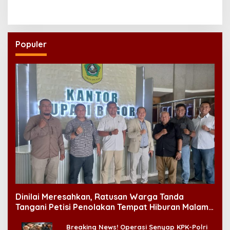
Brawijaya Minta Prajurit
Kodaeral XIV Sorong Gelar
Menjawab dengan Karya
Glagaspur P1-P2
dan Pengabdian
Populer
Dinilai Meresahkan, Ratusan Warga Tanda
Tangani Petisi Penolakan Tempat Hiburan Malam
di CitraLand
Breaking News! Operasi Senyap KPK-Polri