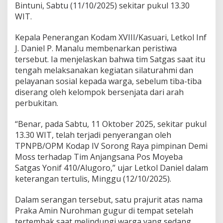
Y
Bintuni, Sabtu (11/10/2025) sekitar pukul 13.30
o
WIT.
n
i
f
Kepala Penerangan Kodam XVIII/Kasuari, Letkol Inf
4
J. Daniel P. Manalu membenarkan peristiwa
1
tersebut. Ia menjelaskan bahwa tim Satgas saat itu
0
tengah melaksanakan kegiatan silaturahmi dan
/
pelayanan sosial kepada warga, sebelum tiba-tiba
A
l
diserang oleh kelompok bersenjata dari arah
u
perbukitan.
g
o
“Benar, pada Sabtu, 11 Oktober 2025, sekitar pukul
r
13.30 WIT, telah terjadi penyerangan oleh
o
G
TPNPB/OPM Kodap IV Sorong Raya pimpinan Demi
u
Moss terhadap Tim Anjangsana Pos Moyeba
g
Satgas Yonif 410/Alugoro,” ujar Letkol Daniel dalam
u
keterangan tertulis, Minggu (12/10/2025).
r
d
i
Dalam serangan tersebut, satu prajurit atas nama
M
Praka Amin Nurohman gugur di tempat setelah
o
tertembak saat melindungi warga yang sedang