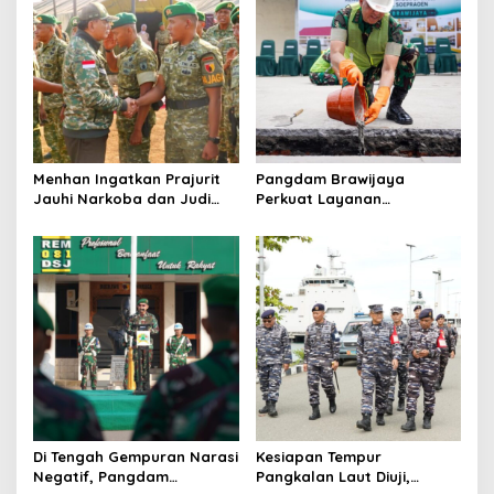
Menhan Ingatkan Prajurit
Pangdam Brawijaya
Jauhi Narkoba dan Judi
Perkuat Layanan
Online saat Kunjungi Yonif
Kesehatan, Ketahanan
TP 933/Macan Wilis
Pangan, hingga Satuan
Baru di Malang
Di Tengah Gempuran Narasi
Kesiapan Tempur
Negatif, Pangdam
Pangkalan Laut Diuji,