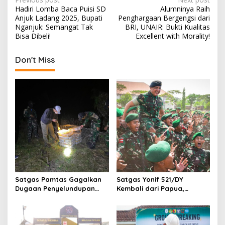
P
Hadiri Lomba Baca Puisi SD
Alumninya Raih
o
Anjuk Ladang 2025, Bupati
Penghargaan Bergengsi dari
s
Nganjuk: Semangat Tak
BRI, UNAIR: Bukti Kualitas
Bisa Dibeli!
Excellent with Morality!
t
n
Don't Miss
a
v
i
g
a
t
i
o
Satgas Pamtas Gagalkan
Satgas Yonif 521/DY
n
Dugaan Penyelundupan
Kembali dari Papua,
200 Burung Kacer dari
Pangdam Brawijaya: Kalian
Malaysia
Hadirkan Rasa Aman