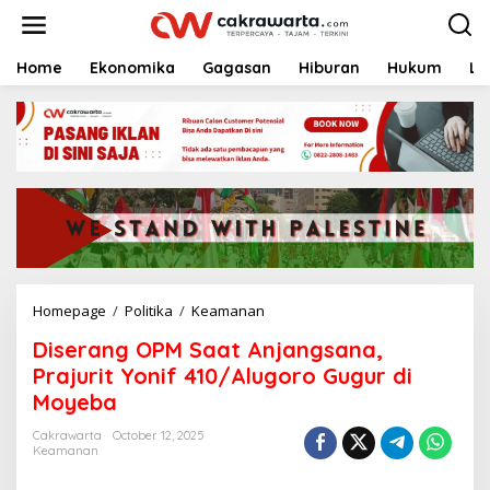
S
k
i
p
Home
Ekonomika
Gagasan
Hiburan
Hukum
Li
t
o
c
o
n
t
e
n
t
Homepage
/
Politika
/
Keamanan
D
i
Diserang OPM Saat Anjangsana,
s
e
Prajurit Yonif 410/Alugoro Gugur di
r
Moyeba
a
n
Cakrawarta
October 12, 2025
g
Keamanan
O
P