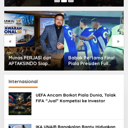
«
»
Munas PERJASI dan
Babak Pertama Final
APTAKSINDO Siap
Piala Presiden Full
Digelar, Bahas
Tegang, Skor Masih
Regenerasi hingga
Imbang
Revisi AD/ART
Internasional
UEFA Ancam Boikot Piala Dunia, Tolak
FIFA “Jual” Kompetisi ke Investor
IKA UNAIR Bangkalan Bantu Hidupkan