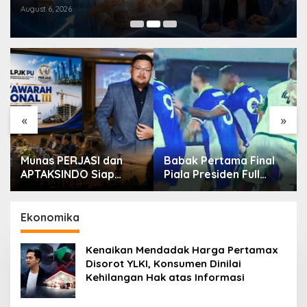
Pensiun Berkelanjutan
August 6, 2026
«
»
Munas PERJASI dan
Babak Pertama Final
APTAKSINDO Siap
Piala Presiden Full
Digelar, Bahas
Tegang, Skor Masih
Regenerasi hingga
Imbang
Revisi AD/ART
Ekonomika
Kenaikan Mendadak Harga Pertamax
Disorot YLKI, Konsumen Dinilai
Kehilangan Hak atas Informasi