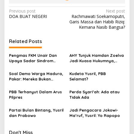
P
Previous post
Next post
DOA BUAT NEGERI
Rachmawati Soekarnoputri,
o
Garis Massa dan Habib Riziq:
s
Kemana Nasib Bangsa?
t
Related Posts
n
a
Pengmas FKM Unair Dan
AHY Tunjuk Hamdan Zoelva
v
Upaya Sadar Sindrom
Jadi Kuasa Hukumnya,
Metabolik
Yusril: Ini Jeruk Makan
i
Jeruk!
Soal Demo Warga Madura,
Kudeta Yusril, PBB
g
Pakar: Mereka Bukan
Selamat?
Menolak Penyekatan Tapi
a
Cara Dilakukannya
PBB Terhanyut Dalam Arus
Perda Syari’ah: Ada atau
t
Penyekatan!
Pilpres
Tidak Ada
i
Partai Bulan Bintang, Yusril
Jadi Pengacara Jokowi-
o
dan Prabowo
Ma’ruf, Yusril: Yo Rapopo
n
Don't Miss