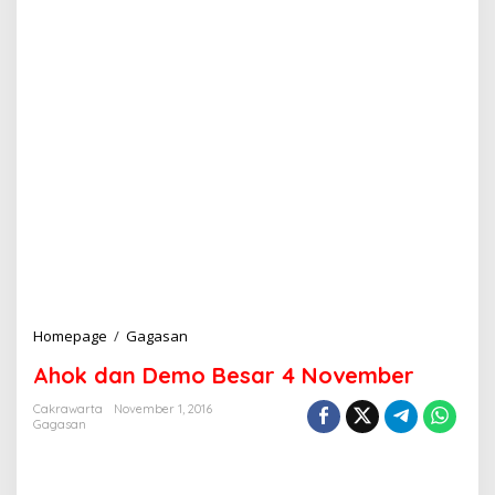
Homepage
/
Gagasan
A
h
Ahok dan Demo Besar 4 November
o
k
Cakrawarta
November 1, 2016
d
Gagasan
a
n
D