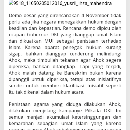
e
m
o
Demo besar yang direncanakan 4 November tidak
B
e
perlu ada jika negara menegakkan hukum dengan
s
keadilan dan kepastian. Rencana demo dipicu oleh
a
ucapan Gubernur DKI yang dianggap umat Islam
r
dan dikuatkan MUI sebagai penistaan terhadap
4
Islam. Karena aparat penegak hukum kurang
N
o
sigap, bahkan dianggap cenderung melindungi
v
Ahok, maka timbullah tekanan agar Ahok segera
e
diperiksa, bahkan ditangkap. Tapi yang terjadi,
m
Ahok malah datang ke Bareskrim bukan karena
b
e
dipanggil untuk diperiksa, tetapi atas inisiatifnya
r
sendiri untuk memberi klarifikasi. Inisiatif seperti
itu tak dikenal dalam hukum acara.
Penistaan agama yang diduga dilakukan Ahok,
dilakukan menjelang kampanye Pilkada DKI. Ini
semua menjadi akumulasi ketersinggungan dan
kemarahan sebagian umat Islam yang karena
ucapan-ucapan Ahok sebelumnya yang juga sering