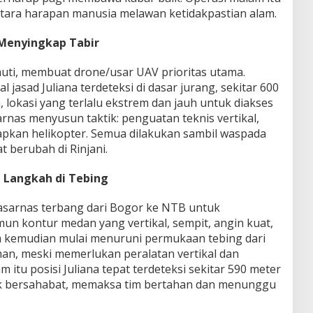
tara harapan manusia melawan ketidakpastian alam.
 Menyingkap Tabir
muti, membuat drone/usar UAV prioritas utama.
l jasad Juliana terdeteksi di dasar jurang, sekitar 600
, lokasi yang terlalu ekstrem dan jauh untuk diakses
arnas menyusun taktik: penguatan teknis vertikal,
pkan helikopter. Semua dilakukan sambil waspada
t berubah di Rinjani.
t, Langkah di Tebing
asarnas terbang dari Bogor ke NTB untuk
n kontur medan yang vertikal, sempit, angin kuat,
 kemudian mulai menuruni permukaan tebing dari
aman, meski memerlukan peralatan vertikal dan
 itu posisi Juliana tepat terdeteksi sekitar 590 meter
tak bersahabat, memaksa tim bertahan dan menunggu