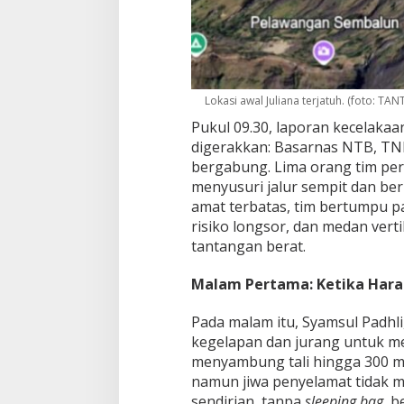
Lokasi awal Juliana terjatuh. (foto: TAN
Pukul 09.30, laporan kecelakaa
digerakkan: Basarnas NTB, TNI
bergabung. Lima orang tim per
menyusuri jalur sempit dan ber
amat terbatas, tim bertumpu 
risiko longsor, dan medan vert
tantangan berat.
Malam Pertama: Ketika Hara
Pada malam itu, Syamsul Padhli
kegelapan dan jurang untuk me
menyambung tali hingga 300 met
namun jiwa penyelamat tidak m
sendirian, tanpa
sleeping bag,
be