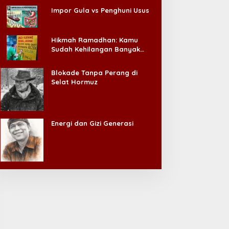
Impor Gula vs Penghuni Usus
Hikmah Ramadhan: Kamu
Sudah Kehilangan Banyak
Hal, Jangan Sampai
Kehilangan Diri Sendiri!
Blokade Tanpa Perang di
Selat Hormuz
Energi dan Gizi Generasi