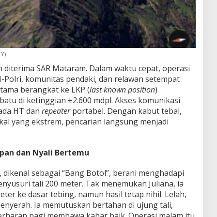
TY)
n diterima SAR Mataram. Dalam waktu cepat, operasi
-Polri, komunitas pendaki, dan relawan setempat
tama berangkat ke LKP (
last known position
)
batu di ketinggian ±2.600 mdpl. Akses komunikasi
pada HT dan
repeater
portabel. Dengan kabut tebal,
ikal yang ekstrem, pencarian langsung menjadi
pan dan Nyali Bertemu
, dikenal sebagai “Bang Botol”, berani menghadapi
nyusuri tali 200 meter. Tak menemukan Juliana, ia
er ke dasar tebing, namun hasil tetap nihil. Lelah,
enyerah. Ia memutuskan bertahan di ujung tali,
rharap pagi membawa kabar baik. Operasi malam itu