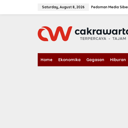
S
k
Saturday, August 8, 2026
Pedoman Media Sibe
i
p
t
o
c
o
n
t
e
n
Home
Ekonomika
Gagasan
Hiburan
t