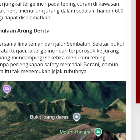
 terjungkal tergelincir pada tebing curam di kawasan
ak henti menuruni jurang dalam sedalam hampir 600
gi dapat diselamatkan.
rmulaan Arung Derita
bersama lima teman dari jalur Sembalun. Sekitar pukul
tal terjadi: ia tergelincir dan terperosok ke jurang
 yang mendampingi seketika menuruni tebing
anpa perlengkapan safety memadai. Berani, namun
a itu tak menemukan jejak tubuhnya.