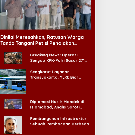
Dinilai Meresahkan, Ratusan Warga
Tanda Tangani Petisi Penolakan
Tempat Hiburan Malam di CitraLand
Breaking News! Operasi
Senyap KPK-Polri Sasar 271
Pabrik di Madura dan Akan
Ada ‘Badai Pemeriksaan’
Sengkarut Layanan
TransJakarta, YLKI: Biar
Cepat, Adakan Forum Dialog
Konsumen!
Diplomasi Nuklir Mandek di
Islamabad, Analis Soroti
Standar Ganda Washington
Pembangunan Infrastruktur:
Sebuah Pembacaan Berbeda