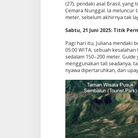
n
(27), pendaki asal Brasil, yang
M
Cemara Nunggal. Ia meluncur t
a
meter, sebelum akhirnya tak la
r
t
Sabtu, 21 Juni 2025: Titik Pe
a
b
a
Pagi hari itu, Juliana mendaki 
t
05.00 WITA, sebuah kesalahan fa
M
sedalam 150–200 meter. Guide
a
menggunakan tali seadanya, t
n
u
nyawa dipertaruhkan, dan upay
s
i
a
d
i
J
u
r
a
n
g
R