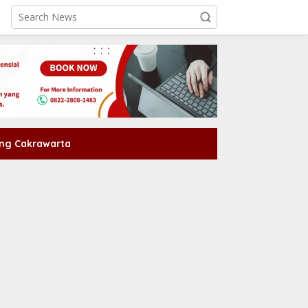
ng Cakrawarta