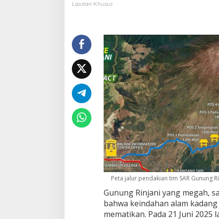
r
Liputan Khusus
d
i
U
j
u
n
g
T
a
l
i
:
M
e
n
y
e
l
a
Peta jalur pendakian tim SAR Gunung Ri
m
a
Gunung Rinjani yang megah, sa
t
bahwa keindahan alam kadang 
k
mematikan. Pada 21 Juni 2025 l
a