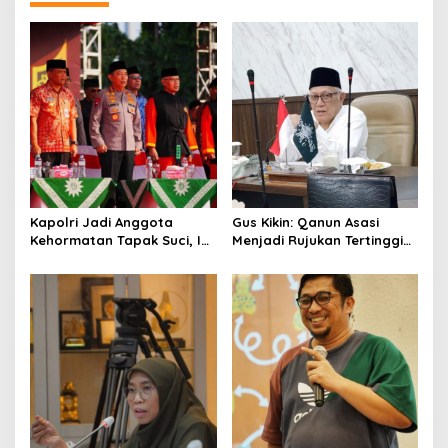
v
i
g
a
t
i
o
n
Kapolri Jadi Anggota
Gus Kikin: Qanun Asasi
Kehormatan Tapak Suci, Ini
Menjadi Rujukan Tertinggi
Pesannya untuk Kader
NU, Melampaui AD/ART