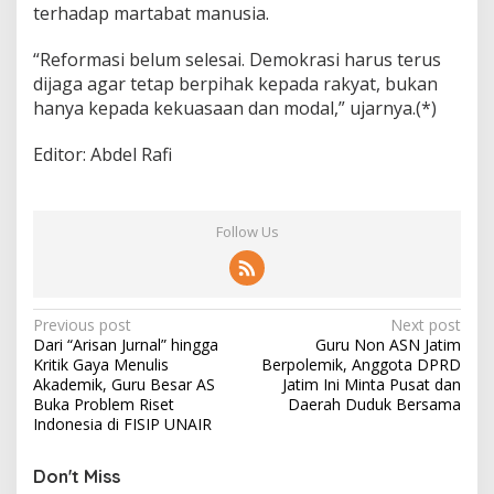
terhadap martabat manusia.
“Reformasi belum selesai. Demokrasi harus terus
dijaga agar tetap berpihak kepada rakyat, bukan
hanya kepada kekuasaan dan modal,” ujarnya.(*)
Editor: Abdel Rafi
Follow Us
P
Previous post
Next post
Dari “Arisan Jurnal” hingga
Guru Non ASN Jatim
o
Kritik Gaya Menulis
Berpolemik, Anggota DPRD
s
Akademik, Guru Besar AS
Jatim Ini Minta Pusat dan
Buka Problem Riset
Daerah Duduk Bersama
t
Indonesia di FISIP UNAIR
n
Don't Miss
a