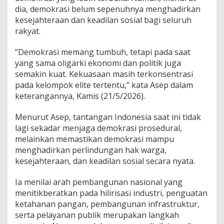
n
dia, demokrasi belum sepenuhnya menghadirkan
i
kesejahteraan dan keadilan sosial bagi seluruh
l
a
rakyat.
i
M
“Demokrasi memang tumbuh, tetapi pada saat
a
yang sama oligarki ekonomi dan politik juga
s
semakin kuat. Kekuasaan masih terkonsentrasi
i
h
pada kelompok elite tertentu,” kata Asep dalam
M
keterangannya, Kamis (21/5/2026).
e
m
Menurut Asep, tantangan Indonesia saat ini tidak
b
lagi sekadar menjaga demokrasi prosedural,
a
y
melainkan memastikan demokrasi mampu
a
menghadirkan perlindungan hak warga,
n
kesejahteraan, dan keadilan sosial secara nyata.
g
i
Ia menilai arah pembangunan nasional yang
menitikberatkan pada hilirisasi industri, penguatan
ketahanan pangan, pembangunan infrastruktur,
serta pelayanan publik merupakan langkah