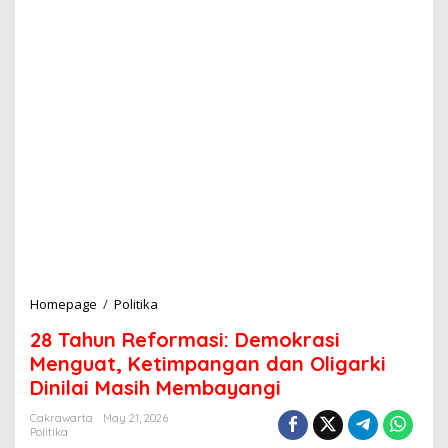
Homepage
/
Politika
2
8
28 Tahun Reformasi: Demokrasi
T
a
Menguat, Ketimpangan dan Oligarki
h
Dinilai Masih Membayangi
u
n
Cakrawarta
May 21, 2026
R
Politika