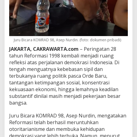
,
K
e
t
i
m
p
a
Juru Bicara KOMRAD 98, Asep Nurdin. (foto: dokumen pribadi)
n
JAKARTA, CAKRAWARTA.com
– Peringatan 28
g
tahun Reformasi 1998 kembali menjadi ruang
a
n
refleksi atas perjalanan demokrasi Indonesia. Di
d
tengah menguatnya kebebasan sipil dan
a
terbukanya ruang politik pasca Orde Baru,
n
tantangan ketimpangan sosial, konsentrasi
O
kekuasaan ekonomi, hingga lemahnya keadilan
l
i
substantif dinilai masih menjadi pekerjaan besar
g
bangsa.
a
r
Juru Bicara KOMRAD 98, Asep Nurdin, mengatakan
k
Reformasi telah berhasil meruntuhkan
i
D
otoritarianisme dan membuka kehidupan
i
demokrasi yang lebih terbuka. Namun, menurut