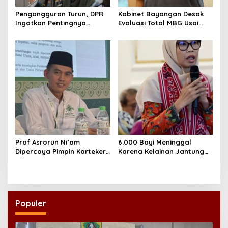
Pengangguran Turun, DPR
Kabinet Bayangan Desak
Ingatkan Pentingnya
Evaluasi Total MBG Usai
Menciptakan Pekerjaan
Rentetan Keracunan
yang Layak
Massal
Prof Asrorun Ni’am
6.000 Bayi Meninggal
Dipercaya Pimpin Karteker
Karena Kelainan Jantung
PWNU Jambi, Dinilai Simbol
Bawaan, DPR Desak
Regenerasi Kepemimpinan
Pemerataan Operasi
NU
Jantung Anak
Populer