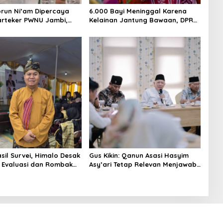
orun Ni’am Dipercaya
6.000 Bayi Meninggal Karena
arteker PWNU Jambi,
Kelainan Jantung Bawaan, DPR
imbol Regenerasi
Desak Pemerataan Operasi
pinan NU
Jantung Anak
sil Survei, Himalo Desak
Gus Kikin: Qanun Asasi Hasyim
 Evaluasi dan Rombak
Asy’ari Tetap Relevan Menjawab
Zaman