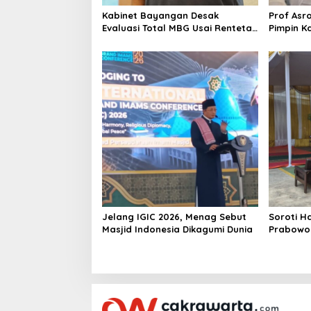
o
Kabinet Bayangan Desak
Prof Asr
n
Evaluasi Total MBG Usai Rentetan
Pimpin K
Keracunan Massal
Dinilai S
Kepemim
Jelang IGIC 2026, Menag Sebut
Soroti Ha
Masjid Indonesia Dikagumi Dunia
Prabowo
Kabinet