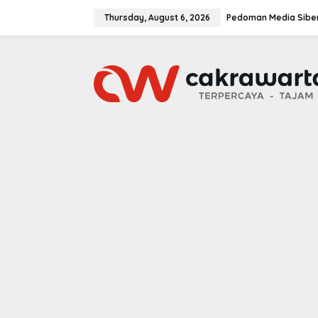
S
k
Thursday, August 6, 2026
Pedoman Media Sibe
i
p
t
o
c
o
n
t
e
n
t