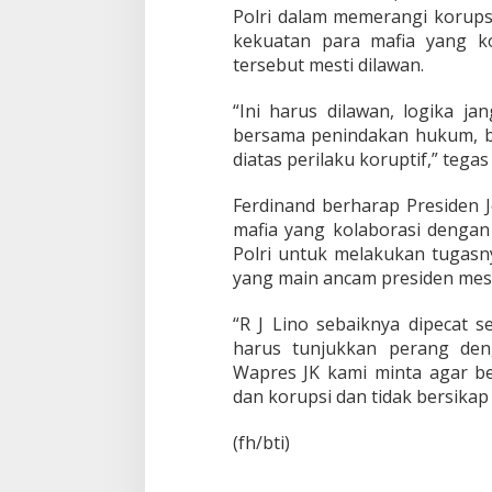
n
Polri dalam memerangi korupsi
c
kekuatan para mafia yang k
o
tersebut mesti dilawan.
p
o
t
“Ini harus dilawan, logika j
a
bersama penindakan hukum, 
n
diatas perilaku koruptif,” tegas
K
a
Ferdinand berharap Presiden 
b
a
mafia yang kolaborasi denga
r
Polri untuk melakukan tugasn
e
yang main ancam presiden mest
s
k
“R J Lino sebaiknya dipecat s
r
i
harus tunjukkan perang de
m
Wapres JK kami minta agar be
dan korupsi dan tidak bersika
(fh/bti)