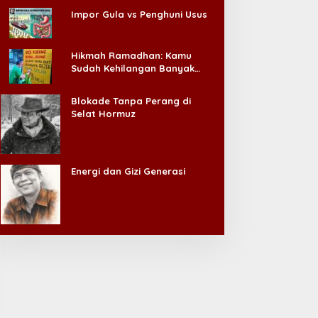
Impor Gula vs Penghuni Usus
Hikmah Ramadhan: Kamu
Sudah Kehilangan Banyak
Hal, Jangan Sampai
Kehilangan Diri Sendiri!
Blokade Tanpa Perang di
Selat Hormuz
Energi dan Gizi Generasi