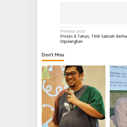
P
Previous post
Proses 8 Tahun, TKW Satinah Berhas
o
Dipulangkan
s
t
Don't Miss
n
a
v
i
g
a
t
i