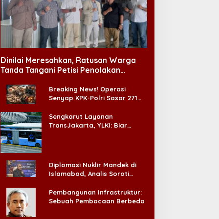
Dinilai Meresahkan, Ratusan Warga
Tanda Tangani Petisi Penolakan
Tempat Hiburan Malam di CitraLand
Breaking News! Operasi
Senyap KPK-Polri Sasar 271
Pabrik di Madura dan Akan
Ada ‘Badai Pemeriksaan’
Sengkarut Layanan
TransJakarta, YLKI: Biar
Cepat, Adakan Forum Dialog
Konsumen!
Diplomasi Nuklir Mandek di
Islamabad, Analis Soroti
Standar Ganda Washington
Pembangunan Infrastruktur:
Sebuah Pembacaan Berbeda