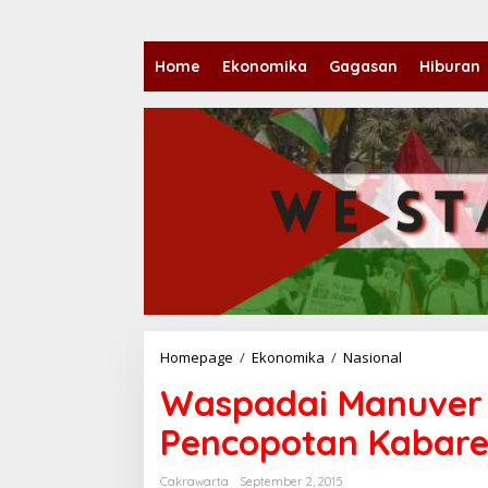
Home
Ekonomika
Gagasan
Hiburan
Homepage
/
Ekonomika
/
Nasional
W
a
Waspadai Manuver M
s
p
Pencopotan Kabare
a
d
a
Cakrawarta
September 2, 2015