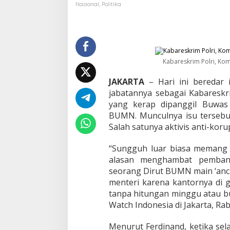
i
Nasional
,
Politika
M
a
n
u
v
e
Kabareskrim Polri, Kom
r
M
JAKARTA
– Hari ini beredar 
a
jabatannya sebagai Kabareskri
f
yang kerap dipanggil Buwas
i
a
BUMN. Munculnya isu tersebut
T
Salah satunya aktivis anti-kor
e
r
“Sungguh luar biasa memang a
k
alasan menghambat pemban
a
i
seorang Dirut BUMN main ‘anca
t
menteri karena kantornya di g
I
tanpa hitungan minggu atau bu
s
Watch Indonesia di Jakarta, Rab
u
P
e
Menurut Ferdinand, ketika sel