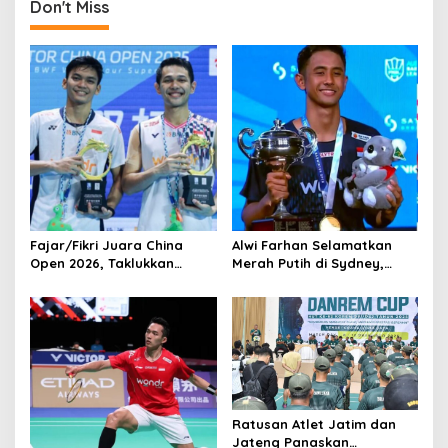
n
Don't Miss
a
v
i
g
a
t
i
o
Fajar/Fikri Juara China
Alwi Farhan Selamatkan
n
Open 2026, Taklukkan
Merah Putih di Sydney,
Ganda Nomor Satu Dunia
Juara Australia Open 2026
Saat Ganda Putra dan
Putri Tumbang di Final
Ratusan Atlet Jatim dan
Jateng Panaskan