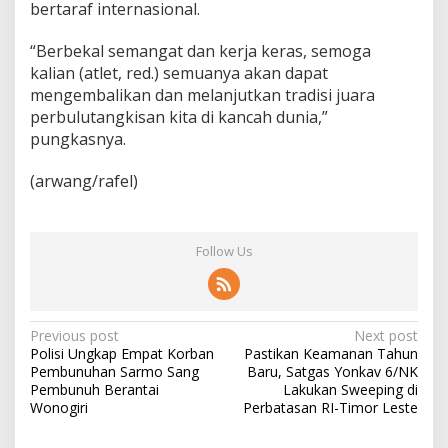
bertaraf internasional.
“Berbekal semangat dan kerja keras, semoga
kalian (atlet, red.) semuanya akan dapat
mengembalikan dan melanjutkan tradisi juara
perbulutangkisan kita di kancah dunia,”
pungkasnya.
(arwang/rafel)
Follow Us
P
Previous post
Next post
Polisi Ungkap Empat Korban
Pastikan Keamanan Tahun
o
Pembunuhan Sarmo Sang
Baru, Satgas Yonkav 6/NK
s
Pembunuh Berantai
Lakukan Sweeping di
Wonogiri
Perbatasan RI-Timor Leste
t