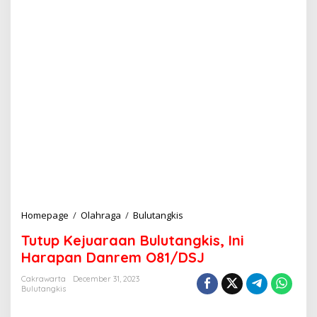
Homepage
/
Olahraga
/
Bulutangkis
T
u
Tutup Kejuaraan Bulutangkis, Ini
t
u
Harapan Danrem O81/DSJ
p
K
Cakrawarta
December 31, 2023
Bulutangkis
e
j