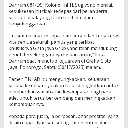
p
Danrem 081/DSJ Kolonel Inf H. Sugiyono menilai,
a
kesuksesan itu tidak terlepas dari peran serta
n
D
seluruh pihak yang telah terlibat dalam
a
penyelenggaraan.
n
r
“Ini semua tidak terlepas dari peran dan kerja keras
e
kita semua seluruh panitia yang terlibat,
m
O
khususnya Gista Jaya Grup yang telah mendukung
8
penuh terselenggaranya kejuaraan ini,” kata
1
Danrem saat menutup kejuaraan di Graha Gista
/
Jaya, Ponorogo, Sabtu (30/12/2023) malam.
D
S
J
Pamen TNI AD itu mengungkapkan, kejuaraan
serupa ke depannya akan terus ditingkatkan untuk
memberikan wadah atau kesempatan bagi para
atlet untuk terus berkembang dan meningkatkan
kemampuannya.
Kepada para juara, ia berpesan, agar prestasi yang
diraih dapat dijadikan sebagai momentum dan