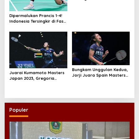
Persaingan di Danrem Cup
Ponorogo
Dipermalukan Prancis 1-4!
Indonesia Tersingkir di Fase
Grup Piala Thomas 2026,
Rekor Buruk Sepanjang
Sejarah
Bungkam Unggulan Kedua,
Juarai Kumamoto Masters
Jorji Juara Spain Masters
Japan 2023, Gregoria
2023
Mariska Tunjung Ciptakan
Sejarah
Populer