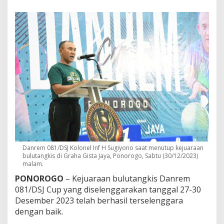
u
a
r
a
a
n
B
u
l
u
t
a
n
g
k
i
s
Danrem 081/DSJ Kolonel Inf H Sugiyono saat menutup kejuaraan
,
bulutangkis di Graha Gista Jaya, Ponorogo, Sabtu (30/12/2023)
I
malam.
n
PONOROGO
– Kejuaraan bulutangkis Danrem
i
081/DSJ Cup yang diselenggarakan tanggal 27-30
H
a
Desember 2023 telah berhasil terselenggara
r
dengan baik.
a