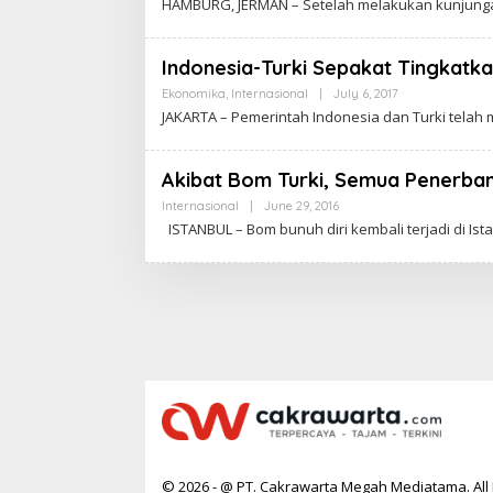
HAMBURG, JERMAN – Setelah melakukan kunjunga
R
C
T
A
A
K
R
Indonesia-Turki Sepakat Tingkat
A
W
Ekonomika
,
Internasional
|
July 6, 2017
B
A
Y
JAKARTA – Pemerintah Indonesia dan Turki tela
R
C
T
A
A
K
R
Akibat Bom Turki, Semua Penerba
A
W
Internasional
|
June 29, 2016
B
A
Y
ISTANBUL – Bom bunuh diri kembali terjadi di Ista
R
C
T
A
A
K
R
A
W
A
R
T
A
© 2026 - @ PT. Cakrawarta Megah Mediatama. All 