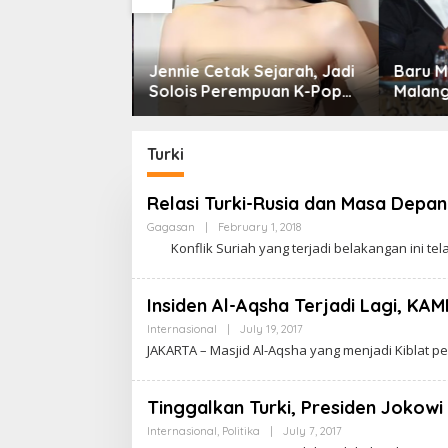
 Survei, Himalo
Jennie Cetak Sejarah, Jadi
Baru M
wo Evaluasi
Solois Perempuan K-Pop
Malang
 Kabinet
Pertama yang Pimpin
Aspira
Panggung Lollapalooza
Dialog
Turki
Relasi Turki-Rusia dan Masa Depan
Gagasan
|
February 1, 2018
B
Y
Konflik Suriah yang terjadi belakangan ini te
C
A
K
R
Insiden Al-Aqsha Terjadi Lagi, KA
A
W
Internasional
|
July 19, 2017
B
A
Y
JAKARTA – Masjid Al-Aqsha yang menjadi Kiblat p
R
C
T
A
A
K
R
Tinggalkan Turki, Presiden Jokow
A
W
Internasional
,
Politika
|
July 7, 2017
B
A
Y