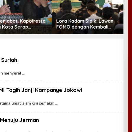
enjabat, Kapolresta
Lora Kadam Sidik: Lawan
A
 Kota Serap
FOMO dengan Kembali
T
si Warga Lewat
kepada Ahlinya
 Kamtibmas
 Suriah
lah menyeret
MMI Tagih Janji Kampanye Jokowi
ertama umat Islam kini semakin
i Menuju Jerman