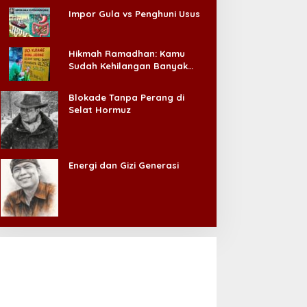
Impor Gula vs Penghuni Usus
Hikmah Ramadhan: Kamu
Sudah Kehilangan Banyak
Hal, Jangan Sampai
Kehilangan Diri Sendiri!
Blokade Tanpa Perang di
Selat Hormuz
Energi dan Gizi Generasi