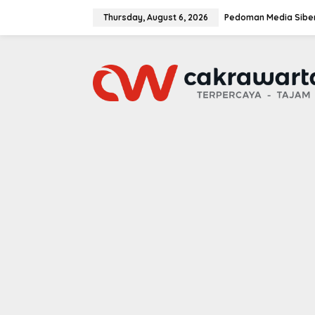
S
k
Thursday, August 6, 2026
Pedoman Media Sibe
i
p
t
o
c
o
n
t
e
n
t