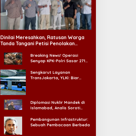
HWA dan Ketakutan
Soroti Hasil Survei, Himalo
erdalam Warga NU
Desak Prabowo Evaluasi
dan Rombak Kabinet
Dinilai Meresahkan, Ratusan Warga
Tanda Tangani Petisi Penolakan
Tempat Hiburan Malam di CitraLand
Breaking News! Operasi
Senyap KPK-Polri Sasar 271
Pabrik di Madura dan Akan
Ada ‘Badai Pemeriksaan’
Sengkarut Layanan
TransJakarta, YLKI: Biar
Cepat, Adakan Forum Dialog
Konsumen!
Diplomasi Nuklir Mandek di
Islamabad, Analis Soroti
Standar Ganda Washington
Pembangunan Infrastruktur:
Sebuah Pembacaan Berbeda