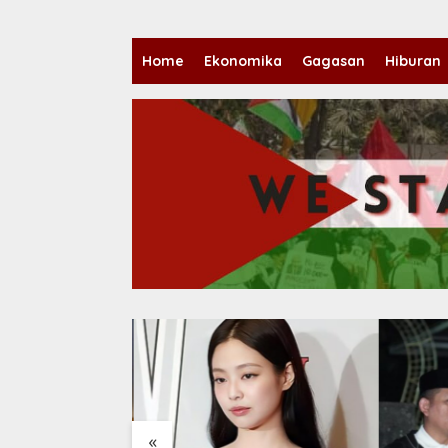
Home
Ekonomika
Gagasan
Hiburan
«