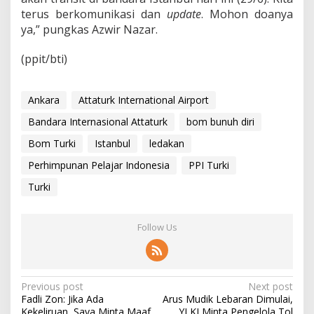
terus berkomunikasi dan
update
. Mohon doanya
ya,” pungkas Azwir Nazar.
(ppit/bti)
Ankara
Attaturk International Airport
Bandara Internasional Attaturk
bom bunuh diri
Bom Turki
Istanbul
ledakan
Perhimpunan Pelajar Indonesia
PPI Turki
Turki
Follow Us
P
Previous post
Next post
Fadli Zon: Jika Ada
Arus Mudik Lebaran Dimulai,
o
Kekeliruan, Saya Minta Maaf
YLKI Minta Pengelola Tol