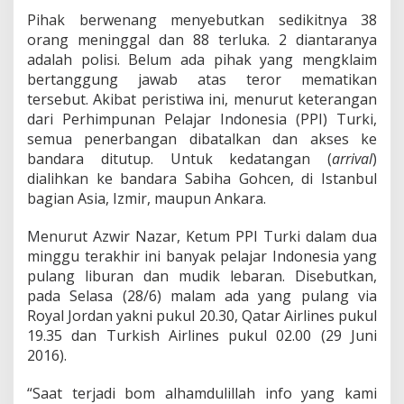
b
Pihak berwenang menyebutkan sedikitnya 38
a
t
orang meninggal dan 88 terluka. 2 diantaranya
a
adalah polisi. Belum ada pihak yang mengklaim
l
bertanggung jawab atas teror mematikan
k
tersebut. Akibat peristiwa ini, menurut keterangan
a
n
dari Perhimpunan Pelajar Indonesia (PPI) Turki,
semua penerbangan dibatalkan dan akses ke
bandara ditutup. Untuk kedatangan (
arrival
)
dialihkan ke bandara Sabiha Gohcen, di Istanbul
bagian Asia, Izmir, maupun Ankara.
Menurut Azwir Nazar, Ketum PPI Turki dalam dua
minggu terakhir ini banyak pelajar Indonesia yang
pulang liburan dan mudik lebaran. Disebutkan,
pada Selasa (28/6) malam ada yang pulang via
Royal Jordan yakni pukul 20.30, Qatar Airlines pukul
19.35 dan Turkish Airlines pukul 02.00 (29 Juni
2016).
“Saat terjadi bom alhamdulillah info yang kami