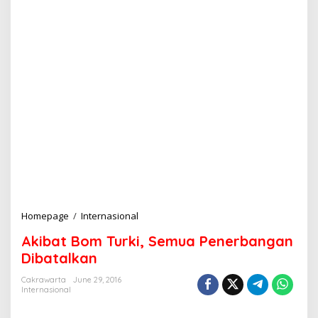
Homepage
/
Internasional
A
k
Akibat Bom Turki, Semua Penerbangan
i
b
Dibatalkan
a
t
Cakrawarta
June 29, 2016
Internasional
B
o