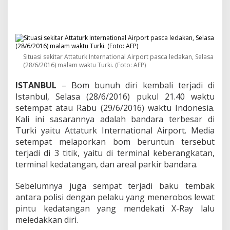
m
T
u
r
k
i
,
Situasi sekitar Attaturk International Airport pasca ledakan, Selasa
S
(28/6/2016) malam waktu Turki. (Foto: AFP)
e
m
ISTANBUL
– Bom bunuh diri kembali terjadi di
u
Istanbul, Selasa (28/6/2016) pukul 21.40 waktu
a
setempat atau Rabu (29/6/2016) waktu Indonesia.
P
Kali ini sasarannya adalah bandara terbesar di
e
Turki yaitu Attaturk International Airport. Media
n
e
setempat melaporkan bom beruntun tersebut
r
terjadi di 3 titik, yaitu di terminal keberangkatan,
b
terminal kedatangan, dan areal parkir bandara.
a
n
Sebelumnya juga sempat terjadi baku tembak
g
a
antara polisi dengan pelaku yang menerobos lewat
n
pintu kedatangan yang mendekati X-Ray lalu
D
meledakkan diri.
i