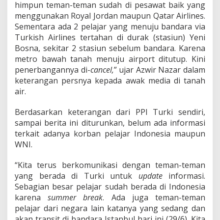
himpun teman-teman sudah di pesawat baik yang
menggunakan Royal Jordan maupun Qatar Airlines.
Sementara ada 2 pelajar yang menuju bandara via
Turkish Airlines tertahan di durak (stasiun) Yeni
Bosna, sekitar 2 stasiun sebelum bandara. Karena
metro bawah tanah menuju airport ditutup. Kini
penerbangannya di-
cancel,
” ujar Azwir Nazar dalam
keterangan persnya kepada awak media di tanah
air.
Berdasarkan keterangan dari PPI Turki sendiri,
sampai berita ini diturunkan, belum ada informasi
terkait adanya korban pelajar Indonesia maupun
WNI.
“Kita terus berkomunikasi dengan teman-teman
yang berada di Turki untuk
update
informasi.
Sebagian besar pelajar sudah berada di Indonesia
karena
summer break
. Ada juga teman-teman
pelajar dari negara lain katanya yang sedang dan
akan transit di bandara Istanbul hari ini (29/6). Kita