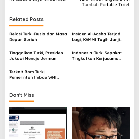
s
Tambah Portable Toilet
t
Related Posts
n
a
Relasi Turki-Rusia dan Masa
Insiden Al-Aqsha Terjadi
v
Depan Suriah
Lagi, KAMMI Tagih Janji
Kampanye Jokowi
i
Tinggalkan Turki, Presiden
Indonesia-Turki Sepakat
g
Jokowi Menuju Jerman
Tingkatkan Kerjasama
Perdagangan
a
Terkait Bom Turki,
t
Pemerintah Imbau WNI
i
Waspada
o
Don't Miss
n