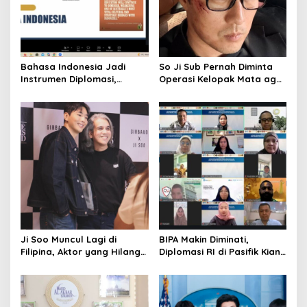
Bahasa Indonesia Jadi
So Ji Sub Pernah Diminta
Instrumen Diplomasi,
Operasi Kelopak Mata agar
Atdikbud Perluas Jejak
Bisa Jadi Aktor, Kini Justru
Budaya di Australia hingga
Jadi Ikonnya
Rusia
Ji Soo Muncul Lagi di
BIPA Makin Diminati,
Filipina, Aktor yang Hilang
Diplomasi RI di Pasifik Kian
dari Korea Kini Disambut
Menguat
Ribuan Fans