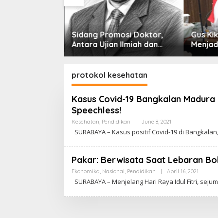
nesia Jadi
Sidang Promosi Doktor,
Gus Kik
plomasi,
Antara Ujian Ilmiah dan
Menjadi
luas Jejak
Pesta Prestise
NU, Me
stralia hingga
protokol kesehatan
Kasus Covid-19 Bangkalan Madura 
Speechless!
Kesehatan
,
Pendidikan
|
June 8, 2021
B
Y
SURABAYA – Kasus positif Covid-19 di Bangkalan
C
A
K
R
Pakar: Berwisata Saat Lebaran Bo
A
W
Ekonomika
,
Nasional
,
Pendidikan
|
April 16, 2021
B
A
Y
SURABAYA – Menjelang Hari Raya Idul Fitri, sej
R
C
T
A
A
K
R
A