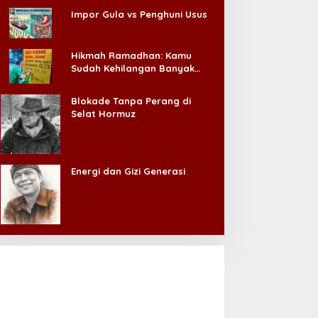
Impor Gula vs Penghuni Usus
Hikmah Ramadhan: Kamu
Sudah Kehilangan Banyak
Hal, Jangan Sampai
Kehilangan Diri Sendiri!
Blokade Tanpa Perang di
Selat Hormuz
Energi dan Gizi Generasi