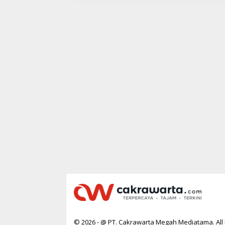
W
A
R
T
A
© 2026 - @ PT. Cakrawarta Megah Mediatama. All 