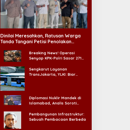
o Ji Sub Pernah Diminta
Bahasa Indonesia Jadi
perasi Kelopak Mata
Instrumen Diplomasi,
gar Bisa Jadi Aktor, Kini
Atdikbud Perluas Jejak
Dinilai Meresahkan, Ratusan Warga
ustru Jadi Ikonnya
Budaya di Australia hingga
Tanda Tangani Petisi Penolakan
Rusia
Tempat Hiburan Malam di CitraLand
Breaking News! Operasi
Senyap KPK-Polri Sasar 271
Pabrik di Madura dan Akan
Ada ‘Badai Pemeriksaan’
Sengkarut Layanan
TransJakarta, YLKI: Biar
Cepat, Adakan Forum Dialog
Konsumen!
Diplomasi Nuklir Mandek di
Islamabad, Analis Soroti
Standar Ganda Washington
Pembangunan Infrastruktur:
Sebuah Pembacaan Berbeda