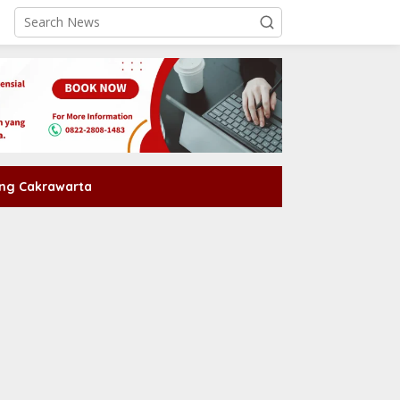
ng Cakrawarta