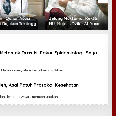
in: Qanun Asasi
Jelang Muktamar Ke-35
S
 Rujukan Tertinggi
NU, Majelis Dzikir Al-Yasmin
O
lampaui AD/ART
Gelar Doa Bersama untuk
a
Persatuan Bangsa
J
Melonjak Drastis, Pakar Epidemiologi: Saya
, Madura mengalami kenaikan signifikan
leh, Asal Patuh Protokol Kesehatan
umlah destinasi wisata mempersiapkan