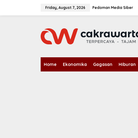
S
k
Friday, August 7, 2026
Pedoman Media Siber
i
p
t
o
c
o
n
t
e
n
Home
Ekonomika
Gagasan
Hiburan
t