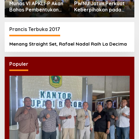
Munas VI APKLI-P Akan
PWNU Jatim Perkuat
Bahas Pembentukan
Keberpihakan pada
Badan Perekonomian
UMKM Lewat Ekonomi
UMKM RI, Dinilai
Pancasila
Penting Hadapi Bonus
Prancis Terbuka 2017
Demografi
Menang Straight Set, Rafael Nadal Raih La Decima
Populer