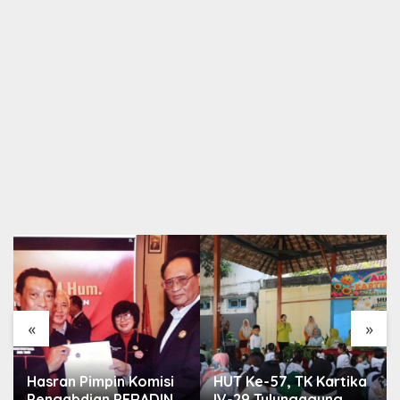
«
»
Hasran Pimpin Komisi
HUT Ke-57, TK Kartika
Pengabdian PERADIN
IV-29 Tulungagung