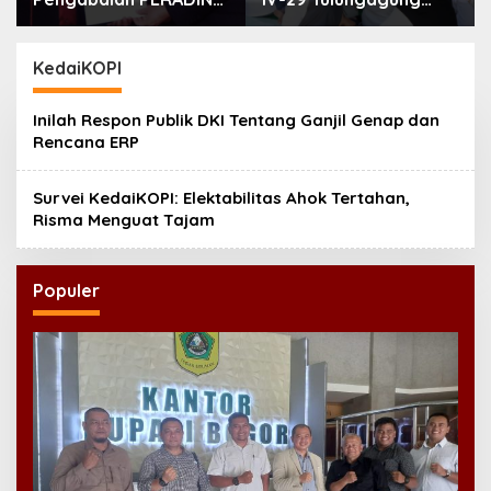
Jatim, Siapkan Lima
Perkuat Pendidikan
Program Perluas
Karakter Anak
Akses Bantuan Hukum
KedaiKOPI
Inilah Respon Publik DKI Tentang Ganjil Genap dan
Rencana ERP
Survei KedaiKOPI: Elektabilitas Ahok Tertahan,
Risma Menguat Tajam
Populer