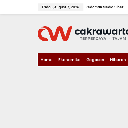
S
k
Friday, August 7, 2026
Pedoman Media Siber
i
p
t
o
c
o
n
t
e
n
Home
Ekonomika
Gagasan
Hiburan
t