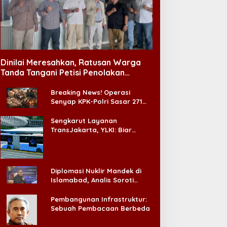
amit dari Korem 081/DSJ,
Forbes: BTS Tak Sekadar
etkol Meina Helmi:
Menolak Grammy, Mereka
ukungan Anggota Jadi
Bongkar Aturan Main
Dinilai Meresahkan, Ratusan Warga
unci Keberhasilan Tugas
‘Diskriminatif’
Tanda Tangani Petisi Penolakan
Tempat Hiburan Malam di CitraLand
Breaking News! Operasi
Senyap KPK-Polri Sasar 271
Pabrik di Madura dan Akan
Ada ‘Badai Pemeriksaan’
Sengkarut Layanan
TransJakarta, YLKI: Biar
Cepat, Adakan Forum Dialog
Konsumen!
Diplomasi Nuklir Mandek di
Islamabad, Analis Soroti
Standar Ganda Washington
Pembangunan Infrastruktur:
Sebuah Pembacaan Berbeda