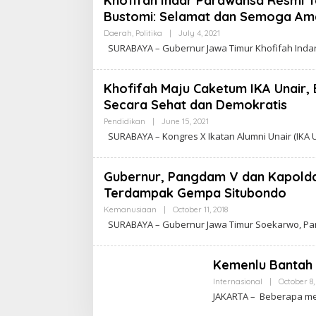
Khofifah Indar Parawansa Resmi Te
Bustomi: Selamat dan Semoga Am
Daerah
,
Politika
|
July 4, 2021
B
Y
SURABAYA – Gubernur Jawa Timur Khofifah Indar
C
A
K
R
Khofifah Maju Caketum IKA Unair,
A
Secara Sehat dan Demokratis
W
A
Pendidikan
|
June 15, 2021
B
R
Y
T
SURABAYA – Kongres X Ikatan Alumni Unair (IKA 
C
A
A
K
R
Gubernur, Pangdam V dan Kapolda
A
Terdampak Gempa Situbondo
W
A
Kemanusiaan
|
October 11, 2018
B
R
Y
T
SURABAYA – Gubernur Jawa Timur Soekarwo, Pan
C
A
A
K
R
Kemenlu Bantah 
A
W
Internasional
|
October 8,
A
JAKARTA – Beberapa med
R
T