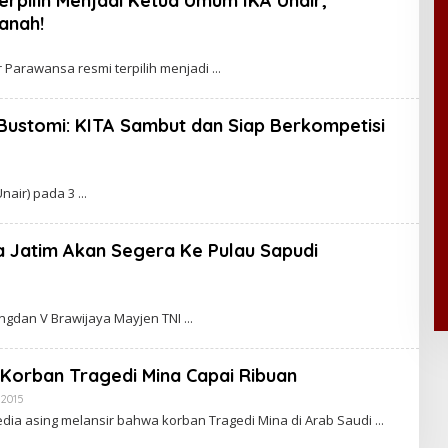
rpilih Menjadi Ketua Umum IKA Unair,
A
anah!
W
A
R
T
 Parawansa resmi terpilih menjadi
A
 Bustomi: KITA Sambut dan Siap Berkompetisi
Unair) pada 3
 Jatim Akan Segera Ke Pulau Sapudi
gdan V Brawijaya Mayjen TNI
Korban Tragedi Mina Capai Ribuan
 2015
B
Y
ia asing melansir bahwa korban Tragedi Mina di Arab Saudi
C
A