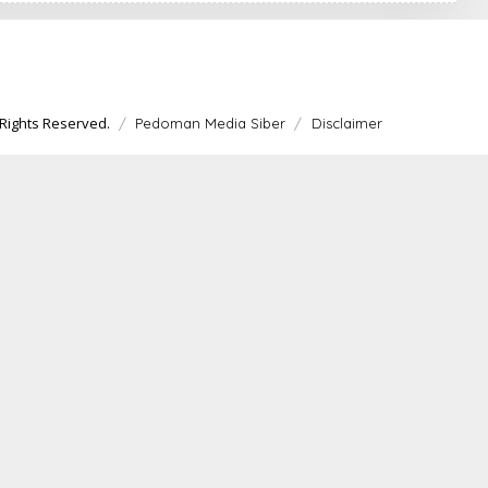
K
R
A
W
A
R
T
A
Rights Reserved.
Pedoman Media Siber
Disclaimer