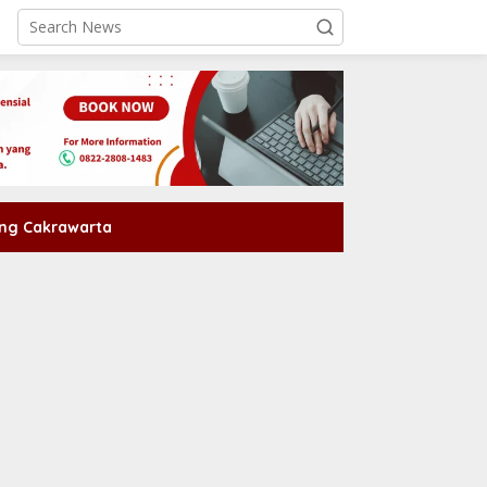
ng Cakrawarta