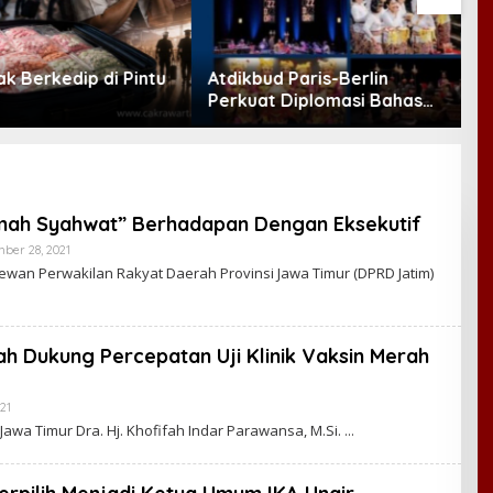
d Paris-Berlin
Fadli Zon Minta Atdikbud
P
t Diplomasi Bahasa
Perkuat Diplomasi Budaya
L
ia di Eropa
Indonesia di Panggung
D
Dunia
K
mah Syahwat” Berhadapan Dengan Eksekutif
ber 28, 2021
B
Y
an Perwakilan Rakyat Daerah Provinsi Jawa Timur (DPRD Jatim)
C
A
K
R
A
h Dukung Percepatan Uji Klinik Vaksin Merah
W
A
R
T
21
B
A
Y
wa Timur Dra. Hj. Khofifah Indar Parawansa, M.Si.
C
A
K
R