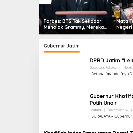
 Tak Sekadar
Mata Tak Berkedip di Pintu
Atdikbu
ammy, Mereka
Negeri
Perkua
ran Main
Indones
f’
Gubernur Jatim
DPRD Jatim “Le
Gagasan
,
Politika
|
Novem
Betapa “mandul”nya Dew
Gubernur Khofifa
Putih Unair
Politika
|
November 10, 20
SURABAYA – Gubernur Ja