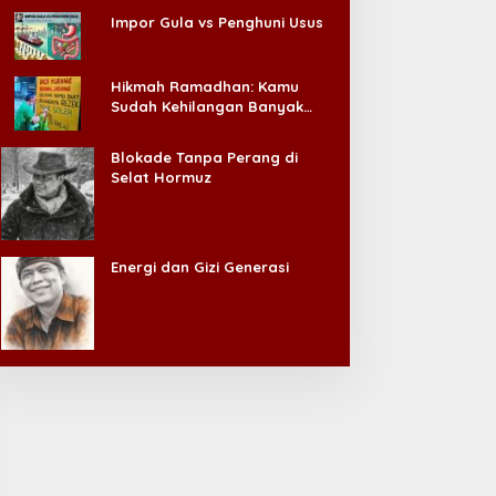
Impor Gula vs Penghuni Usus
Hikmah Ramadhan: Kamu
Sudah Kehilangan Banyak
Hal, Jangan Sampai
Kehilangan Diri Sendiri!
Blokade Tanpa Perang di
Selat Hormuz
Energi dan Gizi Generasi