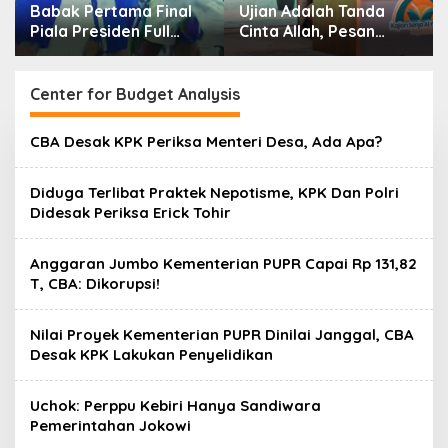
Babak Pertama Final
Ujian Adalah Tanda
Piala Presiden Full
Cinta Allah, Pesan
Tegang, Skor Masih
Imam Masjid Al Akbar
Imbang
Surabaya
Center for Budget Analysis
CBA Desak KPK Periksa Menteri Desa, Ada Apa?
Diduga Terlibat Praktek Nepotisme, KPK Dan Polri
Didesak Periksa Erick Tohir
Anggaran Jumbo Kementerian PUPR Capai Rp 131,82
T, CBA: Dikorupsi!
Nilai Proyek Kementerian PUPR Dinilai Janggal, CBA
Desak KPK Lakukan Penyelidikan
Uchok: Perppu Kebiri Hanya Sandiwara
Pemerintahan Jokowi