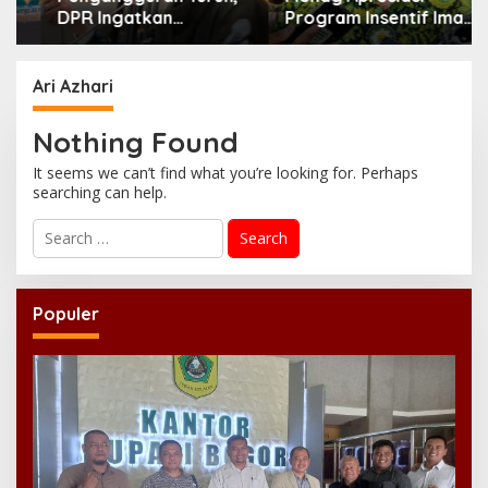
DPR Ingatkan
Program Insentif Imam
Pentingnya
Masjid di Jatim, DMI
Menciptakan
Dorong Jadi Model
Pekerjaan yang Layak
Nasional
Ari Azhari
Nothing Found
It seems we can’t find what you’re looking for. Perhaps
searching can help.
S
e
a
r
c
Populer
h
f
o
r
: