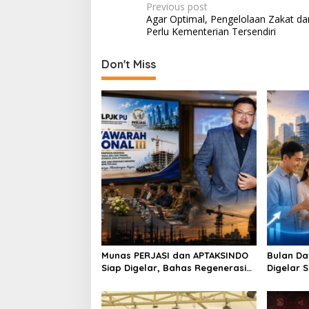
P
Previous post
Agar Optimal, Pengelolaan Zakat d
o
Perlu Kementerian Tersendiri
s
t
Don't Miss
n
a
v
i
g
a
t
i
o
Munas PERJASI dan APTAKSINDO
Bulan Da
n
Siap Digelar, Bahas Regenerasi
Digelar 
hingga Revisi AD/ART
Perkuat 
Berkelan