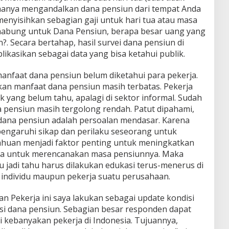
a hanya mengandalkan dana pensiun dari tempat Anda
enyisihkan sebagian gaji untuk hari tua atau masa
enabung untuk Dana Pensiun, berapa besar uang yang
?. Secara bertahap, hasil survei dana pensiun di
likasikan sebagai data yang bisa ketahui publik.
manfaat dana pensiun belum diketahui para pekerja.
an manfaat dana pensiun masih terbatas. Pekerja
k yang belum tahu, apalagi di sektor informal. Sudah
a pensiun masih tergolong rendah. Patut dipahami,
dana pensiun adalah persoalan mendasar. Karena
garuhi sikap dan perilaku seseorang untuk
ahuan menjadi faktor penting untuk meningkatkan
ja untuk merencanakan masa pensiunnya. Maka
 jadi tahu harus dilakukan edukasi terus-menerus di
i individu maupun pekerja suatu perusahaan.
an Pekerja ini saya lakukan sebagai update kondisi
asi dana pensiun. Sebagian besar responden dapat
ti kebanyakan pekerja di Indonesia. Tujuannya,