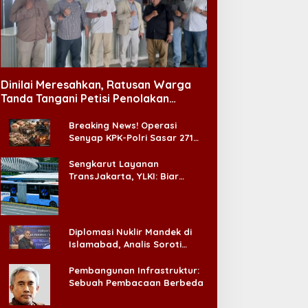
Dinilai Meresahkan, Ratusan Warga
Tanda Tangani Petisi Penolakan
Tempat Hiburan Malam di CitraLand
Breaking News! Operasi
Senyap KPK-Polri Sasar 271
Pabrik di Madura dan Akan
Ada ‘Badai Pemeriksaan’
Sengkarut Layanan
TransJakarta, YLKI: Biar
Cepat, Adakan Forum Dialog
Konsumen!
Diplomasi Nuklir Mandek di
Islamabad, Analis Soroti
Standar Ganda Washington
Pembangunan Infrastruktur:
Sebuah Pembacaan Berbeda