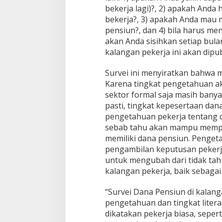
bekerja lagi)?, 2) apakah And
bekerja?, 3) apakah Anda mau m
pensiun?, dan 4) bila harus m
akan Anda sisihkan setiap bulan
kalangan pekerja ini akan dipub
Survei ini menyiratkan bahwa 
Karena tingkat pengetahuan ak
sektor formal saja masih banya
pasti, tingkat kepesertaan dan
pengetahuan pekerja tentang 
sebab tahu akan mampu mempen
memiliki dana pensiun. Penget
pengambilan keputusan peker
untuk mengubah dari tidak tahu
kalangan pekerja, baik sebaga
“Survei Dana Pensiun di kalang
pengetahuan dan tingkat liter
dikatakan pekerja biasa, seper