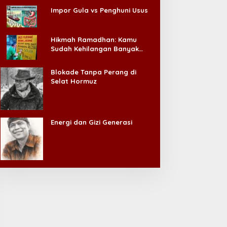
Impor Gula vs Penghuni Usus
Hikmah Ramadhan: Kamu
Sudah Kehilangan Banyak
Hal, Jangan Sampai
Kehilangan Diri Sendiri!
Blokade Tanpa Perang di
Selat Hormuz
Energi dan Gizi Generasi