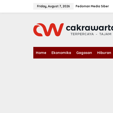
S
k
Friday, August 7, 2026
Pedoman Media Siber
i
p
t
o
c
o
n
t
e
n
Home
Ekonomika
Gagasan
Hiburan
t