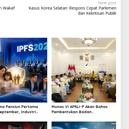
Next post
an Wakaf
Kasus Korea Selatan: Respons Cepat Parlemen
dan Kekritisan Publik
na Pensiun Pertama
Munas VI APKLI-P Akan Bahas
September, Industri
Pembentukan Badan
Ekosistem Pensiun
Perekonomian UMKM RI, Dinilai
jutan
Penting Hadapi Bonus Demografi