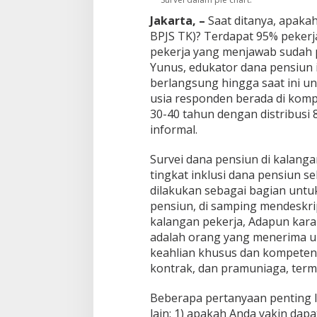
r
a
Jakarta, –
Saat ditanya, apaka
m
BPJS TK)? Terdapat 95% pekerj
P
pekerja yang menjawab sudah p
e
Yunus, edukator dana pensiun in
n
berlangsung hingga saat ini un
s
i
usia responden berada di kompo
u
30-40 tahun dengan distribusi 8
n
informal.
Survei dana pensiun di kalang
tingkat inklusi dana pensiun s
dilakukan sebagai bagian unt
pensiun, di samping mendeskrips
kalangan pekerja, Adapun kara
adalah orang yang menerima u
keahlian khusus dan kompetensi
kontrak, dan pramuniaga, term
Beberapa pertanyaan penting la
lain: 1) apakah Anda yakin dapa