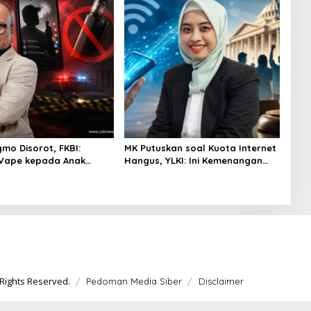
gmo Disorot, FKBI:
MK Putuskan soal Kuota Internet
 Vape kepada Anak
Hangus, YLKI: Ini Kemenangan
si Masuk Ranah Pidana
Konsumen
Rights Reserved.
Pedoman Media Siber
Disclaimer