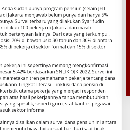
h Anda sudah punya program pensiun (selain JHT
a di Jakarta menjawab belum punya dan hanya 5%
unya. Survei terbaru yang dilakukan Syarifudin
i diikuti 100 pekerja di Jakarta dan masih
tuk pertanyaan lainnya. Dari data yang terkumpul,
sisi 70% di bawah usia 30 tahun dan 30% di antara
5% di bekerja di sektor formal dan 15% di sektor
an pekerja ini sepertinya memang mengkonfirmasi
ebesar 5,42% berdasarkan SNLIK OJK 2022. Survei ini
uk memetakan tren pemahaman pekerja tentang dana
ikann Tingkat literasi – inklusi dana pensin di
kteristik utama pekerja yang menjadi responden
pah atas hasil pekerjaannya tanpa membutuhkan
 yang spesifik, seperti guru, staf kantor, pegawai
asuk sektor informal.
innya disajikan dalam survei dana pensiun ini antara
t memenuhi biaya hidup saat hari tua (saat tidak