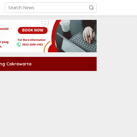
ng Cakrawarta