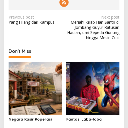
P
Previous post
Next post
Yang Hilang dari Kampus
Meriah! Kirab Hari Santri di
o
Jombang Guyur Ratusan
s
Hadiah, dari Sepeda Gunung
hingga Mesin Cuci
t
n
Don't Miss
a
v
i
g
a
t
i
o
Negara Kasir Koperasi
Fantasi Laba-laba
n