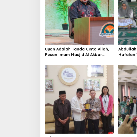
g
a
t
i
o
n
Ujian Adalah Tanda Cinta Allah,
Abdullah
Pesan Imam Masjid Al Akbar
Hafalan 1
Surabaya
Siswa Ta