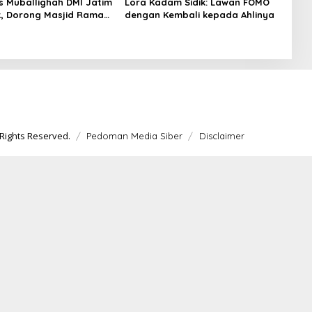
s Muballighah DMI Jatim
Lora Kadam Sidik: Lawan FOMO
, Dorong Masjid Ramah
dengan Kembali kepada Ahlinya
Seluruh Daerah
Rights Reserved.
Pedoman Media Siber
Disclaimer