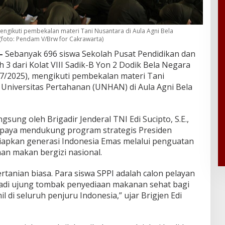
engikuti pembekalan materi Tani Nusantara di Aula Agni Bela
 (foto: Pendam V/Brw for Cakrawarta)
–
Sebanyak 696 siswa Sekolah Pusat Pendidikan dan
h 3 dari Kolat VIII Sadik-B Yon 2 Dodik Bela Negara
/7/2025), mengikuti pembekalan materi Tani
 Universitas Pertahanan (UNHAN) di Aula Agni Bela
sung oleh Brigadir Jenderal TNI Edi Sucipto, S.E.,
i upaya mendukung program strategis Presiden
apkan generasi Indonesia Emas melalui penguatan
n makan bergizi nasional.
rtanian biasa. Para siswa SPPI adalah calon pelayan
jadi ujung tombak penyediaan makanan sehat bagi
 di seluruh penjuru Indonesia,” ujar Brigjen Edi