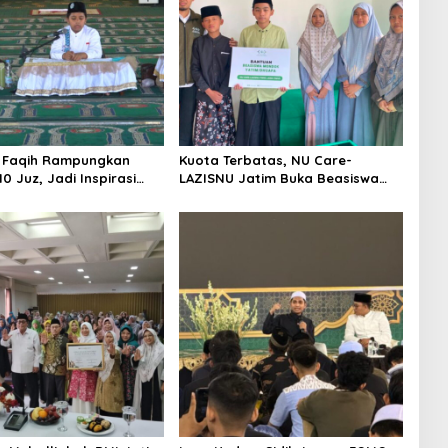
 Faqih Rampungkan
Kuota Terbatas, NU Care-
0 Juz, Jadi Inspirasi
LAZISNU Jatim Buka Beasiswa
hfidz
Tahfidz 2026