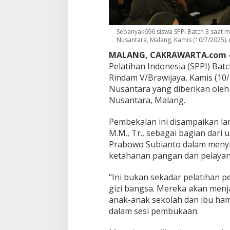
n
P
e
r
Sebanyak696 siswa SPPI Batch 3 saat m
Nusantara, Malang, Kamis (10/7/2025).
t
a
MALANG, CAKRAWARTA.com 
n
Pelatihan Indonesia (SPPI) Batc
i
Rindam V/Brawijaya, Kamis (10
a
n
Nusantara yang diberikan oleh
u
Nusantara, Malang.
n
t
Pembekalan ini disampaikan lang
u
M.M., Tr., sebagai bagian dar
k
W
Prabowo Subianto dalam menyi
u
ketahanan pangan dan pelayana
j
u
“Ini bukan sekadar pelatihan pe
d
gizi bangsa. Mereka akan men
k
a
anak-anak sekolah dan ibu hamil
n
dalam sesi pembukaan.
P
r