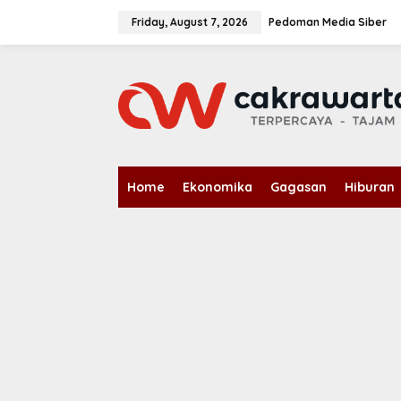
S
k
Friday, August 7, 2026
Pedoman Media Siber
i
p
t
o
c
o
n
t
e
n
Home
Ekonomika
Gagasan
Hiburan
t