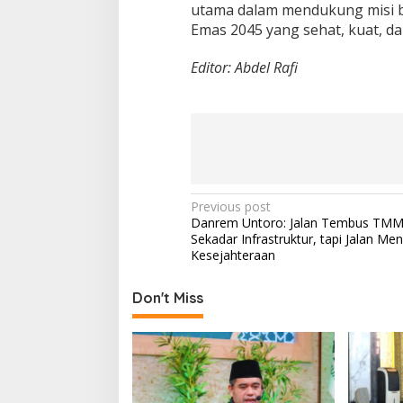
utama dalam mendukung misi b
Emas 2045 yang sehat, kuat, da
Editor: Abdel Rafi
P
Previous post
Danrem Untoro: Jalan Tembus TM
o
Sekadar Infrastruktur, tapi Jalan Me
s
Kesejahteraan
t
Don't Miss
n
a
v
i