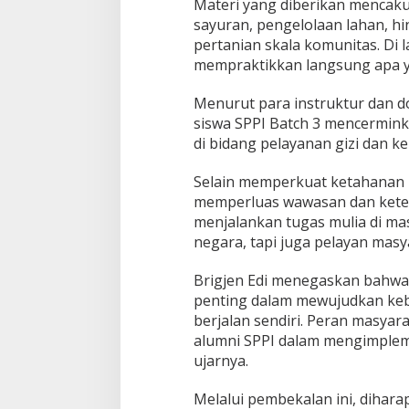
Materi yang diberikan mencakup
o
sayuran, pengelolaan lahan, h
g
r
pertanian skala komunitas. Di 
a
mempraktikkan langsung apa ya
m
P
Menurut para instruktur dan d
r
siswa SPPI Batch 3 mencermin
a
b
di bidang pelayanan gizi dan k
o
w
Selain memperkuat ketahanan nas
o
memperluas wawasan dan ketera
menjalankan tugas mulia di ma
negara, tapi juga pelayan masy
Brigjen Edi menegaskan bahwa
penting dalam mewujudkan keber
berjalan sendiri. Peran masya
alumni SPPI dalam mengimpleme
ujarnya.
Melalui pembekalan ini, dihara