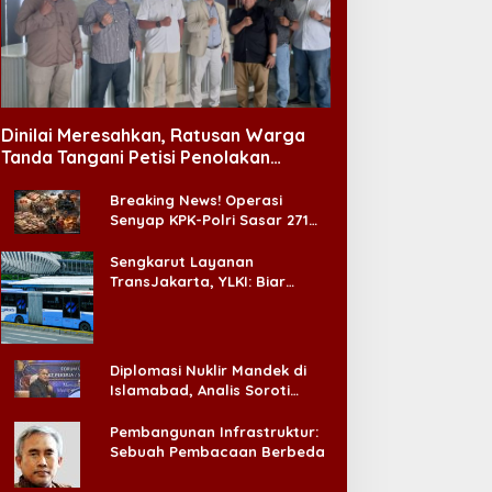
Dinilai Meresahkan, Ratusan Warga
Tanda Tangani Petisi Penolakan
Tempat Hiburan Malam di CitraLand
Breaking News! Operasi
Senyap KPK-Polri Sasar 271
Pabrik di Madura dan Akan
Ada ‘Badai Pemeriksaan’
Sengkarut Layanan
TransJakarta, YLKI: Biar
Cepat, Adakan Forum Dialog
Konsumen!
Diplomasi Nuklir Mandek di
Islamabad, Analis Soroti
Standar Ganda Washington
Pembangunan Infrastruktur:
Sebuah Pembacaan Berbeda