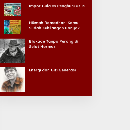
Impor Gula vs Penghuni Usus
Hikmah Ramadhan: Kamu
Sudah Kehilangan Banyak
Hal, Jangan Sampai
Kehilangan Diri Sendiri!
Blokade Tanpa Perang di
Selat Hormuz
Energi dan Gizi Generasi