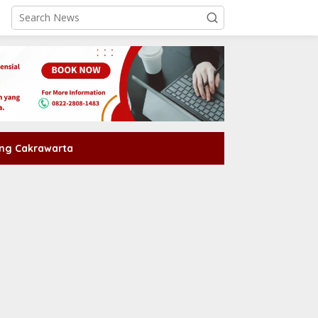
ng Cakrawarta