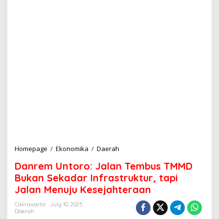
Homepage
/
Ekonomika
/
Daerah
D
a
Danrem Untoro: Jalan Tembus TMMD
n
r
Bukan Sekadar Infrastruktur, tapi
e
Jalan Menuju Kesejahteraan
m
U
Cakrawarta
July 10, 2025
n
Daerah