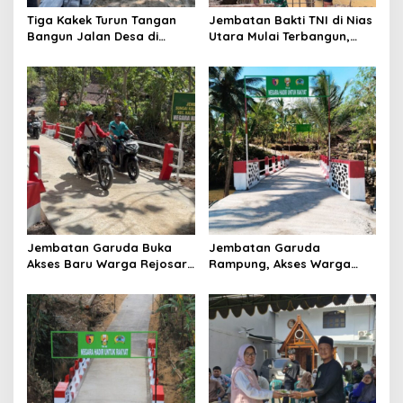
o
Tiga Kakek Turun Tangan
Jembatan Bakti TNI di Nias
n
Bangun Jalan Desa di
Utara Mulai Terbangun,
Ponorogo
Akses Tiga Desa Segera
Pulih
Jembatan Garuda Buka
Jembatan Garuda
Akses Baru Warga Rejosari,
Rampung, Akses Warga
Sekolah hingga Distribusi
dan Distribusi Hasil
Hasil Panen Kian Lancar
Pertanian Kian Lancar