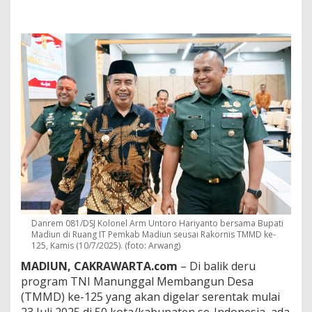
t
o
r
o
:
J
a
l
a
n
T
e
m
b
u
s
T
M
Danrem 081/DSJ Kolonel Arm Untoro Hariyanto bersama Bupati
M
Madiun di Ruang IT Pemkab Madiun seusai Rakornis TMMD ke-
D
125, Kamis (10/7/2025). (foto: Arwang)
B
u
MADIUN, CAKRAWARTA.com
– Di balik deru
k
program TNI Manunggal Membangun Desa
a
(TMMD) ke-125 yang akan digelar serentak mulai
n
23 Juli 2025 di 50 kota/kabupaten se-Indonesia, ada