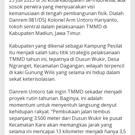
S
sosok perwira yang menyuarakan visi
e
k
kemanusiaan di tengah pembangunan fisik. Dialah
a
Danrem 081/DSJ Kolonel Arm Untoro Hariyanto,
d
tokoh sentral dalam pelaksanaan TMMD di
a
Kabupaten Madiun, Jawa Timur.
r
I
n
Kabupaten yang dikenal sebagai Kampung Pesilat
f
itu menjadi salah satu titik strategis pelaksanaan
r
TMMD tahun ini, tepatnya di Dusun Wukir, Desa
a
Ngranget, Kecamatan Dagangan, wilayah terpencil
s
t
di kaki Gunung Wilis yang selama ini hidup dalam
r
sekat keterisolasian.
u
k
Danrem Untoro tak ingin TMMD sekadar menjadi
t
proyek rutin tahunan. Baginya, ini adalah
u
r
momentum untuk menyentuh langsung denyut
,
kehidupan rakyat. “Pembukaan jalan tembus
t
sepanjang 3.500 meter dari Dusun Wukir ke pusat
a
Kecamatan Kare akan memangkas jarak yang
p
selama ini mencapai 13 kilometer menjadi hanya 3,5
i