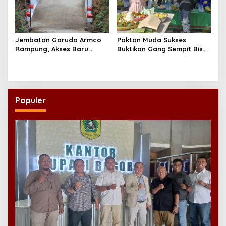
Jembatan Garuda Armco
Poktan Muda Sukses
Rampung, Akses Baru
Buktikan Gang Sempit Bisa
Tegaren-Dermosari Siap
Menjadi Lumbung Pangan
Dongkrak Mobilitas dan
Kota
Ekonomi Warga
Populer