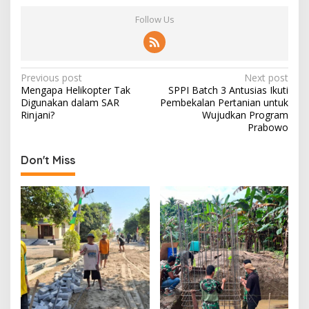
Follow Us
P
Previous post
Next post
Mengapa Helikopter Tak
SPPI Batch 3 Antusias Ikuti
o
Digunakan dalam SAR
Pembekalan Pertanian untuk
s
Rinjani?
Wujudkan Program
Prabowo
t
n
Don't Miss
a
v
i
g
a
t
i