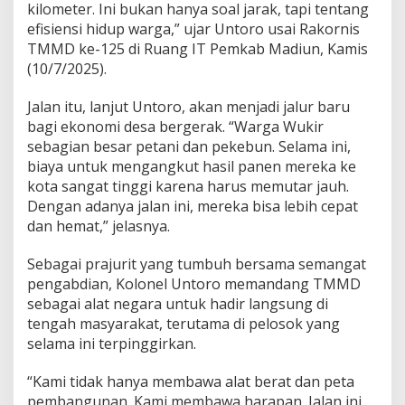
J
kilometer. Ini bukan hanya soal jarak, tapi tentang
a
efisiensi hidup warga,” ujar Untoro usai Rakornis
l
TMMD ke-125 di Ruang IT Pemkab Madiun, Kamis
a
(10/7/2025).
n
M
e
Jalan itu, lanjut Untoro, akan menjadi jalur baru
n
bagi ekonomi desa bergerak. “Warga Wukir
u
sebagian besar petani dan pekebun. Selama ini,
j
biaya untuk mengangkut hasil panen mereka ke
u
K
kota sangat tinggi karena harus memutar jauh.
e
Dengan adanya jalan ini, mereka bisa lebih cepat
s
dan hemat,” jelasnya.
e
j
Sebagai prajurit yang tumbuh bersama semangat
a
h
pengabdian, Kolonel Untoro memandang TMMD
t
sebagai alat negara untuk hadir langsung di
e
tengah masyarakat, terutama di pelosok yang
r
selama ini terpinggirkan.
a
a
n
“Kami tidak hanya membawa alat berat dan peta
pembangunan. Kami membawa harapan. Jalan ini