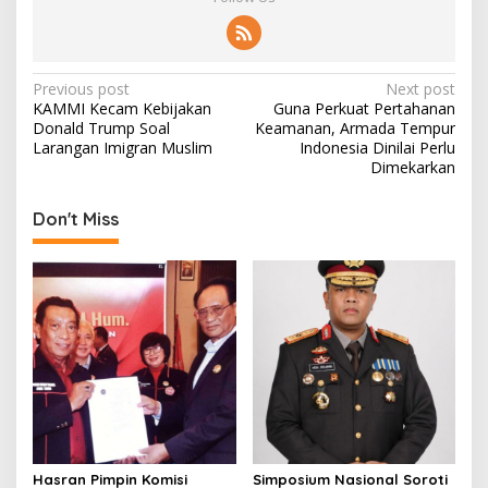
P
Previous post
Next post
KAMMI Kecam Kebijakan
Guna Perkuat Pertahanan
o
Donald Trump Soal
Keamanan, Armada Tempur
s
Larangan Imigran Muslim
Indonesia Dinilai Perlu
Dimekarkan
t
n
Don't Miss
a
v
i
g
a
t
i
o
Hasran Pimpin Komisi
Simposium Nasional Soroti