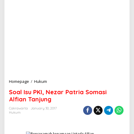
Homepage
/
Hukum
S
o
Soal Isu PKI, Nezar Patria Somasi
a
l
Alfian Tanjung
I
s
Cakrawarta
January 30, 2017
Hukum
u
P
K
I