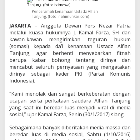
,
N
Penceramah kenamaan Ustadz Alfian
e
Tanjung. (foto: nahimunkar.com)
z
a
JAKARTA
– Anggota Dewan Pers Nezar Patria
r
melalui kuasa hukumnya J. Kamal Farza, SH dan
P
kawan-kawan mengirimkan teguran hukum
a
(somasi) kepada da’i kenamaan Ustadz Alfian
t
r
Tanjung, agar berhenti menyebarkan fitnah
i
berupa kabar bohong tentang dirinya dan
a
mencabut seluruh pernyataan yang mengatakan
S
dirinya sebagai kader PKI (Partai Komunis
o
Indonesia).
m
a
s
“Kami menolak dan sangat berkeberatan dengan
i
ucapan serta perkataan saudara Alfian Tanjung
A
yang saat ini beredar luas menjadi viral di media
l
sosial,” ujar Kamal Farza, Senin (30/1/2017) siang.
f
i
a
Sebagaimana banyak diberitakan media massa dan
n
beredar luas di media sosial, Sabtu (1/10/2016)
T