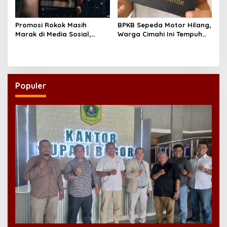
Promosi Rokok Masih
BPKB Sepeda Motor Hilang,
Marak di Media Sosial,
Warga Cimahi Ini Tempuh
Koalisi Desak Pemerintah
Jalur Administratif Lewat
Konsisten Tegakkan PP
Laporan Polisi
28/2024
Populer