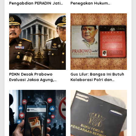
n
Pengabdian PERADIN Jatim,
Penegakan Hukum
Siapkan Lima Program
Kejahatan SDA-LH, Brigjen
Perluas Akses Bantuan
Pol Muhammad Irhamni:
Hukum
Jadi Referensi Memperkuat
Strategi Penindakan
PDKN Desak Prabowo
Gus Lilur: Bangsa Ini Butuh
Evaluasi Jaksa Agung,
Kolaborasi Polri dan
Usulkan Tjokorda Ngurah
Kejaksaan, Bukan Adu
Agung sebagai Pengganti
Kekuatan