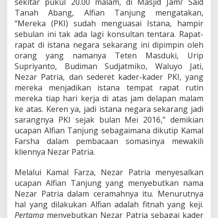
sekitar pukul 20.00 malam, di Masjid Jami’ Said
a
Tanah Abang, Alfian Tanjung mengatakan,
n
j
“Mereka (PKI) sudah menguasai Istana, hampir
u
sebulan ini tak ada lagi konsultan tentara. Rapat-
n
rapat di istana negara sekarang ini dipimpin oleh
g
orang yang namanya Teten Masduki, Urip
Supriyanto, Budiman Sudjatmiko, Waluyo Jati,
Nezar Patria, dan sederet kader-kader PKI, yang
mereka menjadikan istana tempat rapat rutin
mereka tiap hari kerja di atas jam delapan malam
ke atas. Keren ya, jadi istana negara sekarang jadi
sarangnya PKI sejak bulan Mei 2016,” demikian
ucapan Alfian Tanjung sebagaimana dikutip Kamal
Farsha dalam pembacaan somasinya mewakili
kliennya Nezar Patria.
Melalui Kamal Farza, Nezar Patria menyesalkan
ucapan Alfian Tanjung yang menyebutkan nama
Nezar Patria dalam ceramahnya itu. Menurutnya
hal yang dilakukan Alfian adalah fitnah yang keji.
Pertama
menyebutkan Nezar Patria sebagai kader