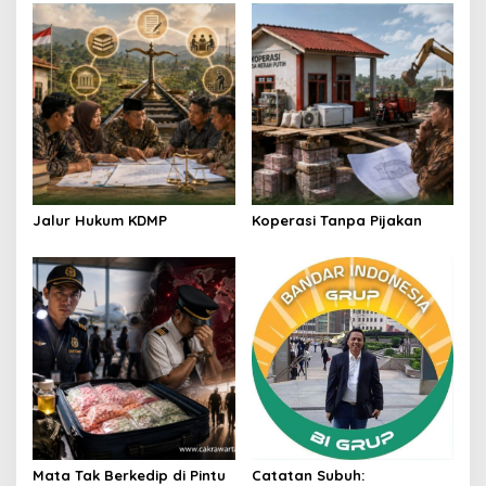
v
i
g
a
t
i
o
n
Jalur Hukum KDMP
Koperasi Tanpa Pijakan
Mata Tak Berkedip di Pintu
Catatan Subuh: