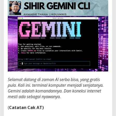
i
n
i
C
L
I
Selamat datang di zaman AI serba bisa, yang gratis
pula. Kali ini. terminal komputer menjadi senjatanya.
Gemini adalah komandannya. Dan koneksi internet
mesti ada sebagai nyawanya.
(
Catatan Cak AT)