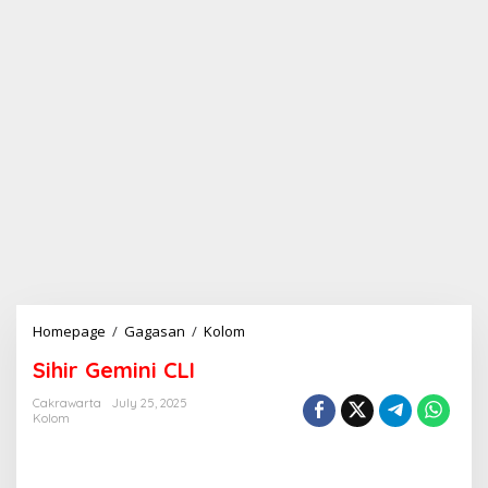
Homepage
/
Gagasan
/
Kolom
S
i
Sihir Gemini CLI
h
i
Cakrawarta
July 25, 2025
r
Kolom
G
e
m