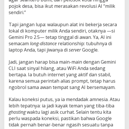
pojok desa, bisa ikut merasakan revolusi AI “milik
sendiri.”
Tapi jangan lupa: walaupun alat ini bekerja secara
lokal di komputer milik Anda sendiri, otaknya —si
Gemini Pro 2.5— tetap tinggal di awan. Ya, AI ini
semacam
long-distance
relationship: tubuhnya di
laptop Anda, tapi jiwanya di
server
Google.
Jadi, jangan harap bisa main-main dengan Gemini
CLI saat sinyal hilang, atau WiFi Anda sedang
bertapa. Ia butuh internet yang aktif dan stabil,
karena semua perintah alias prompt, tetap harus
ngobrol sama awan tempat sang AI bersemayam.
Kalau koneksi putus, ya ia mendadak amnesia. Atau
lebih tepatnya: ia jadi kayak teman yang tiba-tiba
ghosting
waktu lagi asik curhat. Selain tentu kita
perlu waspada koneksi, pastikan bahwa Google
tidak pernah benar-benar ngasih sesuatu tanpa