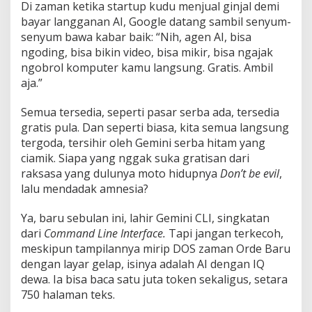
Di zaman ketika startup kudu menjual ginjal demi
bayar langganan AI, Google datang sambil senyum-
senyum bawa kabar baik: “Nih, agen AI, bisa
ngoding, bisa bikin video, bisa mikir, bisa ngajak
ngobrol komputer kamu langsung. Gratis. Ambil
aja.”
Semua tersedia, seperti pasar serba ada, tersedia
gratis pula. Dan seperti biasa, kita semua langsung
tergoda, tersihir oleh Gemini serba hitam yang
ciamik. Siapa yang nggak suka gratisan dari
raksasa yang dulunya moto hidupnya
Don’t be evil
,
lalu mendadak amnesia?
Ya, baru sebulan ini, lahir Gemini CLI, singkatan
dari
Command Line Interface.
Tapi jangan terkecoh,
meskipun tampilannya mirip DOS zaman Orde Baru
dengan layar gelap, isinya adalah AI dengan IQ
dewa. Ia bisa baca satu juta token sekaligus, setara
750 halaman teks.