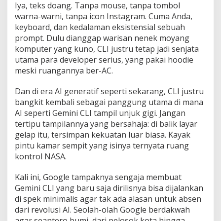
Iya, teks doang. Tanpa mouse, tanpa tombol
warna-warni, tanpa icon Instagram. Cuma Anda,
keyboard, dan kedalaman eksistensial sebuah
prompt. Dulu dianggap warisan nenek moyang
komputer yang kuno, CLI justru tetap jadi senjata
utama para developer serius, yang pakai hoodie
meski ruangannya ber-AC.
Dan di era AI generatif seperti sekarang, CLI justru
bangkit kembali sebagai panggung utama di mana
AI seperti Gemini CLI tampil unjuk gigi. Jangan
tertipu tampilannya yang bersahaja: di balik layar
gelap itu, tersimpan kekuatan luar biasa. Kayak
pintu kamar sempit yang isinya ternyata ruang
kontrol NASA.
Kali ini, Google tampaknya sengaja membuat
Gemini CLI yang baru saja dirilisnya bisa dijalankan
di spek minimalis agar tak ada alasan untuk absen
dari revolusi AI. Seolah-olah Google berdakwah
agar seantero bumi, dari pelosok kota hingga