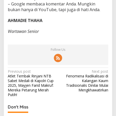
– Google membaca komentar Anda. Mungkin
bukan hanya di YouTube, tapi juga di hati Anda.
AHMADIE THAHA
Wartawan Senior
Follow Us
P
Previous post
Next post
Atlet Tembak Rinjani NTB
Fenomena Radikalisasi di
o
Sabet Medali di Kapolri Cup
Kalangan Kaum
s
2025, Mayjen Farid Makruf:
Tradisionalis Dinilai Mulai
Mereka Petarung Merah
Mengkhawatirkan
t
Putih!
n
Don't Miss
a