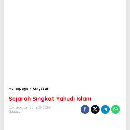
Homepage
/
Gagasan
S
e
Sejarah Singkat Yahudi Islam
j
a
Cakrawarta
June 30, 2026
r
Gagasan
a
h
S