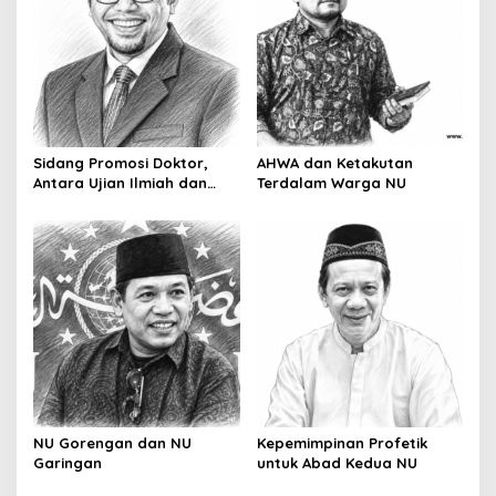
a
t
i
o
n
Sidang Promosi Doktor,
AHWA dan Ketakutan
Antara Ujian Ilmiah dan
Terdalam Warga NU
Pesta Prestise
NU Gorengan dan NU
Kepemimpinan Profetik
Garingan
untuk Abad Kedua NU