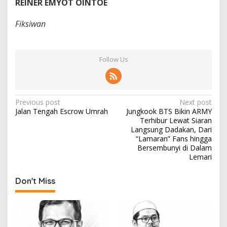
REINER EMYOT OINTOE
Fiksiwan
Follow Us
P
Previous post
Next post
Jalan Tengah Escrow Umrah
Jungkook BTS Bikin ARMY
o
Terhibur Lewat Siaran
s
Langsung Dadakan, Dari
“Lamaran” Fans hingga
t
Bersembunyi di Dalam
Lemari
n
a
Don't Miss
v
i
g