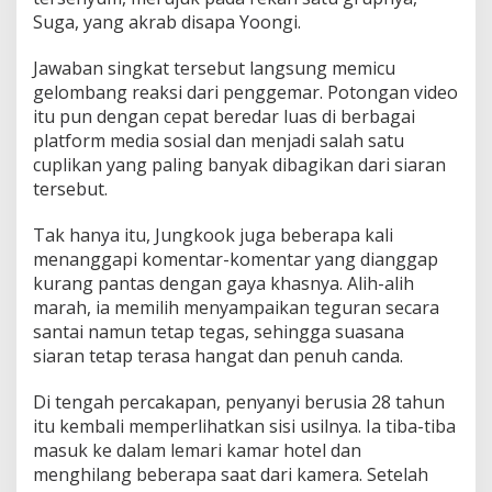
m
Suga, yang akrab disapa Yoongi.
b
u
Jawaban singkat tersebut langsung memicu
n
y
gelombang reaksi dari penggemar. Potongan video
i
itu pun dengan cepat beredar luas di berbagai
d
platform media sosial dan menjadi salah satu
i
cuplikan yang paling banyak dibagikan dari siaran
D
a
tersebut.
l
a
Tak hanya itu, Jungkook juga beberapa kali
m
menanggapi komentar-komentar yang dianggap
L
kurang pantas dengan gaya khasnya. Alih-alih
e
m
marah, ia memilih menyampaikan teguran secara
a
santai namun tetap tegas, sehingga suasana
r
siaran tetap terasa hangat dan penuh canda.
i
Di tengah percakapan, penyanyi berusia 28 tahun
itu kembali memperlihatkan sisi usilnya. Ia tiba-tiba
masuk ke dalam lemari kamar hotel dan
menghilang beberapa saat dari kamera. Setelah