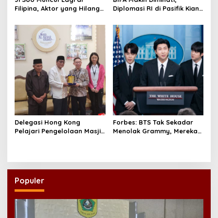
Filipina, Aktor yang Hilang
Diplomasi RI di Pasifik Kian
dari Korea Kini Disambut
Menguat
Ribuan Fans
Delegasi Hong Kong
Forbes: BTS Tak Sekadar
Pelajari Pengelolaan Masjid
Menolak Grammy, Mereka
Al-Akbar Surabaya
Bongkar Aturan Main
‘Diskriminatif’
Populer