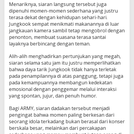
Menariknya, siaran langsung tersebut juga
dipenuhi momen-momen sederhana yang justru
terasa dekat dengan kehidupan sehari-hari.
Jungkook sempat menikmati makanannya di luar
jangkauan kamera sambil tetap mengobrol dengan
penonton, membuat suasana terasa santai
layaknya berbincang dengan teman.
Alih-alih menghadirkan pertunjukan yang megah,
siaran selama satu jam itu justru memperlihatkan
bahwa daya tarik Jungkook tidak hanya terletak
pada penampilannya di atas panggung, tetapi juga
pada kemampuannya membangun kedekatan
emosional dengan penggemar melalui interaksi
yang spontan, jujur, dan penuh humor.
Bagi ARMY, siaran dadakan tersebut menjadi
pengingat bahwa momen paling berkesan dari
seorang idola terkadang bukan berasal dari konser
berskala besar, melainkan dari percakapan