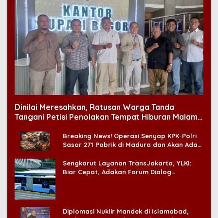
Dinilai Meresahkan, Ratusan Warga Tanda
Tangani Petisi Penolakan Tempat Hiburan Malam
di CitraLand
Breaking News! Operasi Senyap KPK-Polri
Sasar 271 Pabrik di Madura dan Akan Ada
‘Badai Pemeriksaan’
Sengkarut Layanan TransJakarta, YLKI:
Biar Cepat, Adakan Forum Dialog
Konsumen!
Diplomasi Nuklir Mandek di Islamabad,