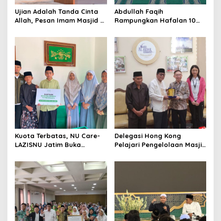
Ujian Adalah Tanda Cinta
Abdullah Faqih
Allah, Pesan Imam Masjid Al
Rampungkan Hafalan 10
Akbar Surabaya
Juz, Jadi Inspirasi Siswa
Tahfidz
Kuota Terbatas, NU Care-
Delegasi Hong Kong
LAZISNU Jatim Buka
Pelajari Pengelolaan Masjid
Beasiswa Tahfidz 2026
Al-Akbar Surabaya