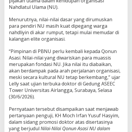
pijakan utama dalam kehidupan organisasi
k
Nahdlatul Ulama (NU).
i
n
:
Menurutnya, nilai-nilai dasar yang dirumuskan
E
para pendiri NU masih kuat dipegang warga
l
nahdliyin di akar rumput, tetapi mulai memudar di
i
kalangan elite organisasi.
t
e
P
“Pimpinan di PBNU perlu kembali kepada Qonun
B
Asasi. Nilai-nilai yang diwariskan para muassis
N
merupakan fondasi NU. Jika nilai itu diabaikan,
U
akan berdampak pada arah perjalanan organisasi,
P
e
meski secara kultural NU tetap berkembang,” ujar
r
Lelly saat ujian terbuka doktor di Gedung ASEEC
l
Tower Universitas Airlangga, Surabaya, Selasa
u
(30/6/2026).
K
e
m
Pernyataan tersebut disampaikan saat menjawab
b
pertanyaan penguji, KH Moch Irfan Yusuf Hasyim,
a
dalam sidang promosi doktor atas disertasinya
l
yang berjudul
Nilai-Nilai Qonun Asasi NU dalam
i