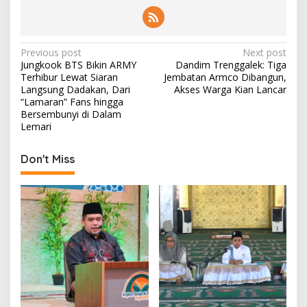
P
Previous post
Next post
Jungkook BTS Bikin ARMY
Dandim Trenggalek: Tiga
o
Terhibur Lewat Siaran
Jembatan Armco Dibangun,
s
Langsung Dadakan, Dari
Akses Warga Kian Lancar
“Lamaran” Fans hingga
t
Bersembunyi di Dalam
Lemari
n
a
Don't Miss
v
i
g
a
t
i
o
n