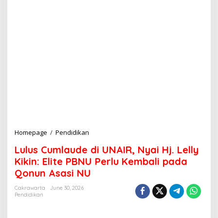
Homepage
/
Pendidikan
L
u
Lulus Cumlaude di UNAIR, Nyai Hj. Lelly
l
u
Kikin: Elite PBNU Perlu Kembali pada
s
Qonun Asasi NU
C
u
Cakrawarta
June 30, 2026
m
Pendidikan
l
a