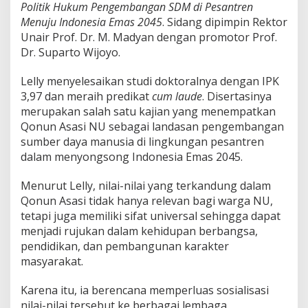
p
Politik Hukum Pengembangan SDM di Pesantren
a
Menuju Indonesia Emas 2045
. Sidang dipimpin Rektor
d
Unair Prof. Dr. M. Madyan dengan promotor Prof.
a
Dr. Suparto Wijoyo.
Q
o
n
Lelly menyelesaikan studi doktoralnya dengan IPK
u
3,97 dan meraih predikat
cum laude
. Disertasinya
n
merupakan salah satu kajian yang menempatkan
A
Qonun Asasi NU sebagai landasan pengembangan
s
sumber daya manusia di lingkungan pesantren
a
s
dalam menyongsong Indonesia Emas 2045.
i
N
Menurut Lelly, nilai-nilai yang terkandung dalam
U
Qonun Asasi tidak hanya relevan bagi warga NU,
tetapi juga memiliki sifat universal sehingga dapat
menjadi rujukan dalam kehidupan berbangsa,
pendidikan, dan pembangunan karakter
masyarakat.
Karena itu, ia berencana memperluas sosialisasi
nilai-nilai tersebut ke berbagai lembaga