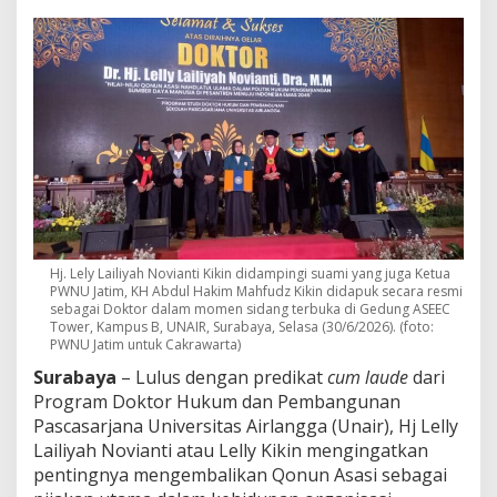
u
d
e
d
i
U
N
A
I
R
,
N
y
a
Hj. Lely Lailiyah Novianti Kikin didampingi suami yang juga Ketua
i
PWNU Jatim, KH Abdul Hakim Mahfudz Kikin didapuk secara resmi
H
sebagai Doktor dalam momen sidang terbuka di Gedung ASEEC
j
Tower, Kampus B, UNAIR, Surabaya, Selasa (30/6/2026). (foto:
.
PWNU Jatim untuk Cakrawarta)
L
Surabaya
– Lulus dengan predikat
cum laude
dari
e
Program Doktor Hukum dan Pembangunan
l
l
Pascasarjana Universitas Airlangga (Unair), Hj Lelly
y
Lailiyah Novianti atau Lelly Kikin mengingatkan
K
pentingnya mengembalikan Qonun Asasi sebagai
i