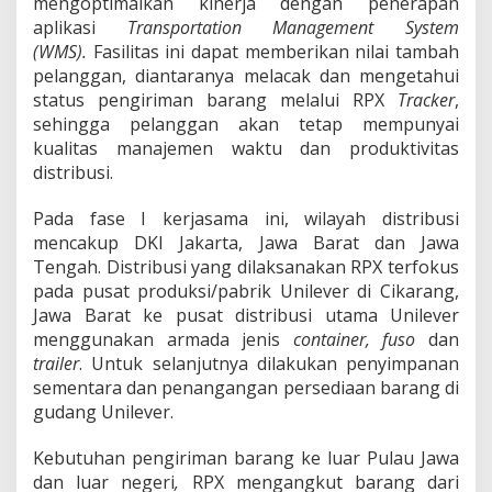
mengoptimalkan kinerja dengan penerapan
e
s
aplikasi
Transportation Management System
i
(WMS).
Fasilitas ini dapat memberikan nilai tambah
a
pelanggan, diantaranya melacak dan mengetahui
U
status pengiriman barang melalui RPX
Tracker
,
n
t
sehingga pelanggan akan tetap mempunyai
u
kualitas manajemen waktu dan produktivitas
k
distribusi.
P
a
Pada fase I kerjasama ini, wilayah distribusi
k
e
mencakup DKI Jakarta, Jawa Barat dan Jawa
t
Tengah. Distribusi yang dilaksanakan RPX terfokus
J
pada pusat produksi/pabrik
Unilever di Cikarang,
a
Jawa Barat ke pusat distribusi utama Unilever
s
menggunakan armada jenis
container, fuso
dan
a
L
trailer
. Untuk selanjutnya dilakukan penyimpanan
o
sementara dan penangangan persediaan barang di
g
gudang Unilever.
i
s
Kebutuhan pengiriman barang ke luar Pulau Jawa
t
i
dan luar negeri
,
RPX mengangkut barang dari