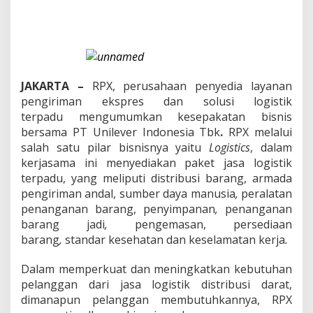
j
a
s
a
m
a
D
JAKARTA –
RPX, perusahaan penyedia layanan
e
pengiriman ekspres dan solusi logistik
n
g
terpadu
mengumumkan kesepakatan bisnis
a
bersama PT Unilever Indonesia Tbk
.
RPX melalui
n
salah satu pilar bisnisnya yaitu
Logistics
, dalam
U
kerjasama ini menyediakan paket jasa logistik
n
i
terpadu, yang meliputi distribusi barang, armada
l
pengiriman andal, sumber daya manusia
,
peralatan
e
penanganan barang, penyimpanan
,
penanganan
v
barang jadi
,
pengemasan, persediaan
e
barang
,
standar kesehatan dan keselamatan kerja
.
r
I
n
Dalam memperkuat dan meningkatkan kebutuhan
d
pelanggan dari jasa logistik distribusi darat,
o
dimanapun pelanggan membutuhkannya, RPX
n