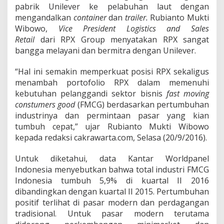
k
pabrik Unilever ke pelabuhan laut dengan
T
mengandalkan
container
dan
trailer.
Rubianto Mukti
e
Wibowo,
Vice President Logistics
and Sales
r
p
Retail
dari RPX Group menyatakan RPX sangat
a
bangga melayani dan bermitra dengan Unilever.
d
u
“Hal ini semakin memperkuat posisi RPX sekaligus
menambah portofolio RPX dalam memenuhi
kebutuhan pelanggandi sektor bisnis
fast moving
constumers good
(FMCG)
berdasarkan pertumbuhan
industrinya dan permintaan pasar yang kian
tumbuh cepat,” ujar Rubianto Mukti Wibowo
kepada redaksi cakrawarta.com, Selasa (20/9/2016).
Untuk diketahui, data Kantar Worldpanel
Indonesia
menyebutkan bahwa
total industri FMCG
Indonesia tumbuh 5,9% di kuartal II 2016
dibandingkan dengan kuartal II 2015. Pertumbuhan
positif terlihat di pasar modern dan perdagangan
tradisional. Untuk pasar modern terutama