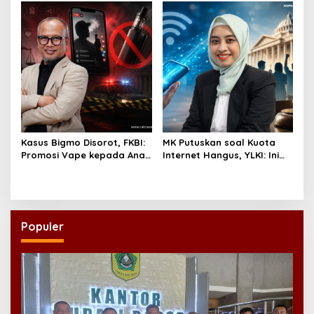
Dinilai Penting Hadapi
Bonus Demografi
Kasus Bigmo Disorot, FKBI:
MK Putuskan soal Kuota
Promosi Vape kepada Anak
Internet Hangus, YLKI: Ini
Berpotensi Masuk Ranah
Kemenangan Konsumen
Pidana
Populer