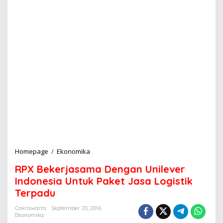
Homepage
/
Ekonomika
R
P
RPX Bekerjasama Dengan Unilever
X
B
Indonesia Untuk Paket Jasa Logistik
e
Terpadu
k
e
Cakrawarta
September 20, 2016
r
Ekonomika