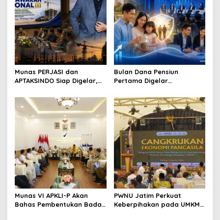
i
g
a
t
i
Munas PERJASI dan
Bulan Dana Pensiun
o
APTAKSINDO Siap Digelar,
Pertama Digelar
Bahas Regenerasi hingga
September, Industri
n
Revisi AD/ART
Perkuat Ekosistem Pensiun
Berkelanjutan
Munas VI APKLI-P Akan
PWNU Jatim Perkuat
Bahas Pembentukan Badan
Keberpihakan pada UMKM
Perekonomian UMKM RI,
Lewat Ekonomi Pancasila