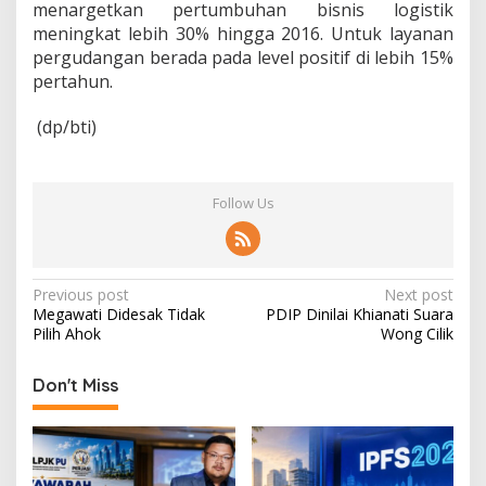
menargetkan pertumbuhan bisnis logistik
meningkat lebih 30% hingga 2016. Untuk layanan
pergudangan berada pada level positif di lebih 15%
pertahun.
(dp/bti)
Follow Us
P
Previous post
Next post
Megawati Didesak Tidak
PDIP Dinilai Khianati Suara
o
Pilih Ahok
Wong Cilik
s
t
Don't Miss
n
a
v