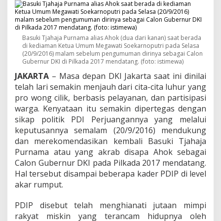
l
a
i
K
h
Basuki Tjahaja Purnama alias Ahok (dua dari kanan) saat berada
i
di kediaman Ketua Umum Megawati Soekarnoputri pada Selasa
a
(20/9/2016) malam sebelum pengumuman dirinya sebagai Calon
Gubernur DKI di Pilkada 2017 mendatang. (foto: istimewa)
n
a
JAKARTA
– Masa depan DKI Jakarta saat ini dinilai
t
telah lari semakin menjauh dari cita-cita luhur yang
i
pro wong cilik, berbasis pelayanan, dan partisipasi
S
u
warga. Kenyataan itu semakin dipertegas dengan
a
sikap politik PDI Perjuangannya yang melalui
r
keputusannya semalam (20/9/2016) mendukung
a
dan merekomendasikan kembali Basuki Tjahaja
W
Purnama atau yang akrab disapa Ahok sebagai
o
n
Calon Gubernur DKI pada Pilkada 2017 mendatang.
g
Hal tersebut disampai beberapa kader PDIP di level
C
akar rumput.
i
l
PDIP disebut telah menghianati jutaan mimpi
i
k
rakyat miskin yang terancam hidupnya oleh