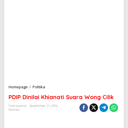
Homepage
/
Politika
P
D
PDIP Dinilai Khianati Suara Wong Cilik
I
P
Cakrawarta
September 21, 2016
D
Politika
i
n
i