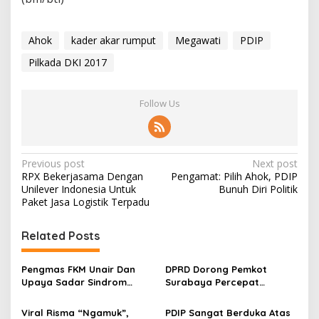
Ahok
kader akar rumput
Megawati
PDIP
Pilkada DKI 2017
Follow Us
P
Previous post
Next post
RPX Bekerjasama Dengan
Pengamat: Pilih Ahok, PDIP
o
Unilever Indonesia Untuk
Bunuh Diri Politik
s
Paket Jasa Logistik Terpadu
t
Related Posts
n
a
Pengmas FKM Unair Dan
DPRD Dorong Pemkot
v
Upaya Sadar Sindrom
Surabaya Percepat
Metabolik
Pemulihan Ekonomi
i
Terutama Sektor UMKM
Viral Risma “Ngamuk”,
PDIP Sangat Berduka Atas