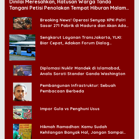
Dinilai Meresahkan, Ratusan Warga Tanda
Tangani Petisi Penolakan Tempat Hiburan Malam
di CitraLand
Breaking News! Operasi Senyap KPK-Polri
Sasar 271 Pabrik di Madura dan Akan Ada
‘Badai Pemeriksaan’
Sengkarut Layanan TransJakarta, YLKI:
Biar Cepat, Adakan Forum Dialog
Konsumen!
Diplomasi Nuklir Mandek di Islamabad,
Analis Soroti Standar Ganda Washington
Pembangunan Infrastruktur: Sebuah
Pembacaan Berbeda
Impor Gula vs Penghuni Usus
Hikmah Ramadhan: Kamu Sudah
Kehilangan Banyak Hal, Jangan Sampai
Kehilangan Diri Sendiri!