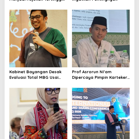
NU, Melampaui AD/ART
Menciptakan Pekerjaan
yang Layak
Kabinet Bayangan Desak
Prof Asrorun Ni’am
Evaluasi Total MBG Usai
Dipercaya Pimpin Karteker
Rentetan Keracunan
PWNU Jambi, Dinilai Simbol
Massal
Regenerasi Kepemimpinan
NU