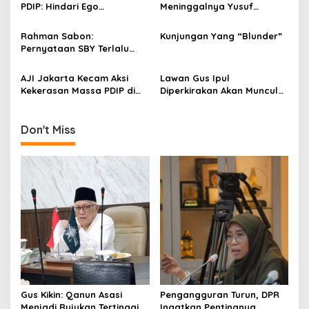
g
PDIP: Hindari Ego
Meninggalnya Yusuf
Kepemimpinan!
Supendi
a
Rahman Sabon:
Kunjungan Yang “Blunder”
t
Pernyataan SBY Terlalu
i
Lebay!
AJI Jakarta Kecam Aksi
Lawan Gus Ipul
o
Kekerasan Massa PDIP di
Diperkirakan Akan Muncul
n
Kantor Radar Bogor
di Detik-Detik Terakhir
Don't Miss
Gus Kikin: Qanun Asasi
Pengangguran Turun, DPR
Menjadi Rujukan Tertinggi
Ingatkan Pentingnya