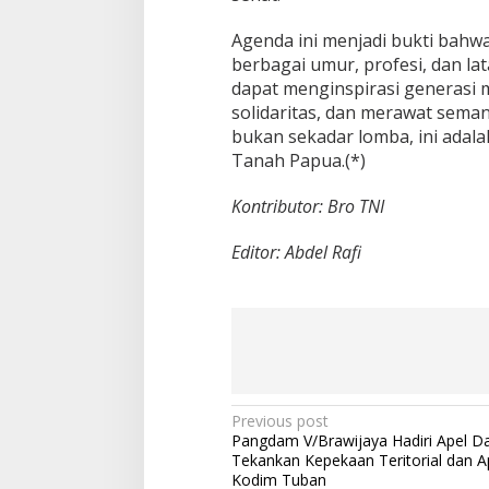
Agenda ini menjadi bukti bah
berbagai umur, profesi, dan lat
dapat menginspirasi generasi
solidaritas, dan merawat sema
bukan sekadar lomba, ini adal
Tanah Papua.(*)
Kontributor: Bro TNI
Editor: Abdel Rafi
P
Previous post
Pangdam V/Brawijaya Hadiri Apel Da
o
Tekankan Kepekaan Teritorial dan Ap
s
Kodim Tuban