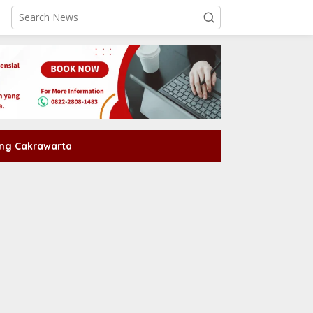
ng Cakrawarta