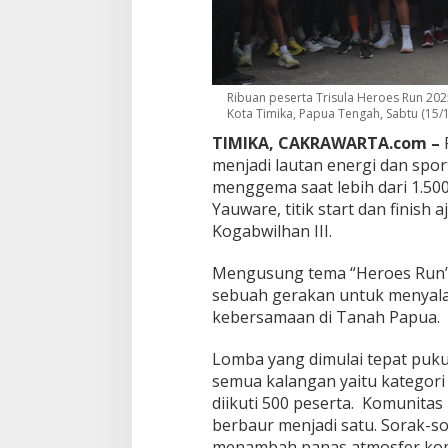
e
r
o
e
s
R
Ribuan peserta Trisula Heroes Run 2
Kota Timika, Papua Tengah, Sabtu (15/11
u
n
TIMIKA, CAKRAWARTA.com –
P
2
menjadi lautan energi dan spo
0
menggema saat lebih dari 1.5
2
5
Yauware, titik start dan finish
,
Kogabwilhan III.
S
e
Mengusung tema “Heroes Run”, 
m
sebuah gerakan untuk menyalak
a
n
kebersamaan di Tanah Papua.
g
a
Lomba yang dimulai tepat puku
t
semua kalangan yaitu kategori 
K
diikuti 500 peserta. Komunitas 
e
p
berbaur menjadi satu. Sorak-s
a
menambah panas atmosfer komp