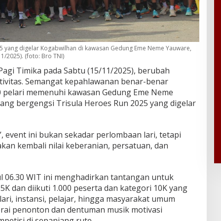
025 yang digelar Kogabwilhan di kawasan Gedung Eme Neme Yauware,
/2025). (foto: Bro TNI)
agi Timika pada Sabtu (15/11/2025), berubah
rtivitas. Semangat kepahlawanan benar-benar
00 pelari memenuhi kawasan Gedung Eme Neme
 ajang bergengsi Trisula Heroes Run 2025 yang digelar
event ini bukan sekadar perlombaan lari, tetapi
an kembali nilai keberanian, persatuan, dan
l 06.30 WIT ini menghadirkan tantangan untuk
5K dan diikuti 1.000 peserta dan kategori 10K yang
lari, instansi, pelajar, hingga masyarakat umum
orai penonton dan dentuman musik motivasi
etisi di sepanjang rute.