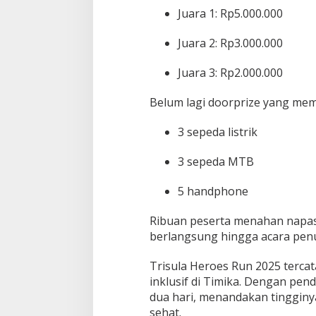
i
Juara 1: Rp5.000.000
k
a
Juara 2: Rp3.000.000
Juara 3: Rp2.000.000
Belum lagi doorprize yang mem
3 sepeda listrik
3 sepeda MTB
5 handphone
Ribuan peserta menahan napas
berlangsung hingga acara pen
Trisula Heroes Run 2025 tercata
inklusif di Timika. Dengan pen
dua hari, menandakan tingginy
sehat.