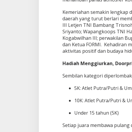
h
l
Kemeriahan semakin lengkap d
a
daerah yang turut berlari mem
w
a
III Letjen TNI Bambang Trisno
n
Sriyanto; Wapangkoops TNI Hab
a
Kogabwilhan III; perwakilan Bu
n
dan Ketua FORMI. Kehadiran m
"
aktivitas positif dan budaya hi
P
a
n
Hadiah Menggiurkan, Doorpr
a
s
Sembilan kategori diperlombak
k
a
5K: Atlet Putra/Putri & U
n
"
P
10K: Atlet Putra/Putri & 
a
g
Under 15 tahun (5K)
i
T
Setiap juara membawa pulang 
i
m