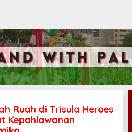
ah Ruah di Trisula Heroes
at Kepahlawanan
imika