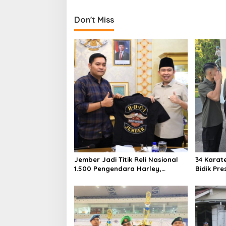
t
Don't Miss
n
a
v
i
g
a
t
i
o
n
Jember Jadi Titik Reli Nasional
34 Karat
1.500 Pengendara Harley,
Bidik Pre
Potensi Daerah Ikut
Piala KA
Dipromosikan