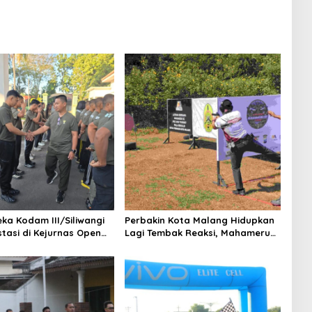
eka Kodam III/Siliwangi
Perbakin Kota Malang Hidupkan
stasi di Kejurnas Open
Lagi Tembak Reaksi, Mahameru
SAU 2026
SC Gelar IPSC Mini Tourney Seri I