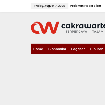
S
k
Friday, August 7, 2026
Pedoman Media Siber
i
p
t
o
c
o
n
t
e
n
Home
Ekonomika
Gagasan
Hiburan
t