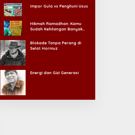
Impor Gula vs Penghuni Usus
Hikmah Ramadhan: Kamu
Sudah Kehilangan Banyak
Hal, Jangan Sampai
Kehilangan Diri Sendiri!
Blokade Tanpa Perang di
Selat Hormuz
Energi dan Gizi Generasi