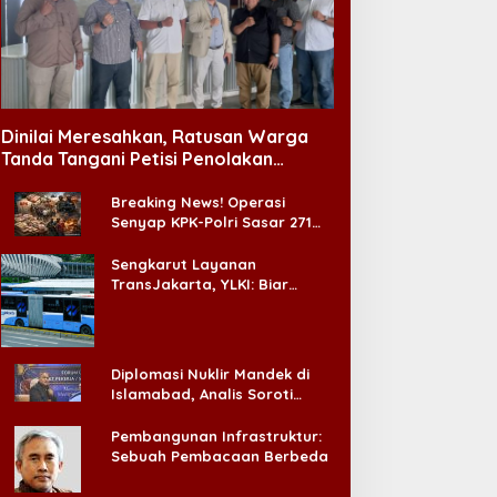
Dinilai Meresahkan, Ratusan Warga
Tanda Tangani Petisi Penolakan
Tempat Hiburan Malam di CitraLand
Breaking News! Operasi
Senyap KPK-Polri Sasar 271
Pabrik di Madura dan Akan
Ada ‘Badai Pemeriksaan’
Sengkarut Layanan
TransJakarta, YLKI: Biar
Cepat, Adakan Forum Dialog
Konsumen!
Diplomasi Nuklir Mandek di
Islamabad, Analis Soroti
Standar Ganda Washington
Pembangunan Infrastruktur:
Sebuah Pembacaan Berbeda