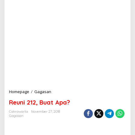
Homepage
/
Gagasan
R
e
Reuni 212, Buat Apa?
u
n
Cakrawarta
November 27, 2018
i
Gagasan
2
1
2