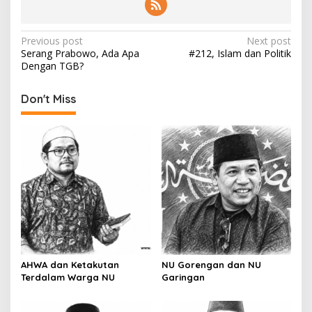
P
Previous post
Next post
Serang Prabowo, Ada Apa
#212, Islam dan Politik
o
Dengan TGB?
s
t
Don't Miss
n
a
v
i
g
a
t
i
AHWA dan Ketakutan
NU Gorengan dan NU
o
Terdalam Warga NU
Garingan
n