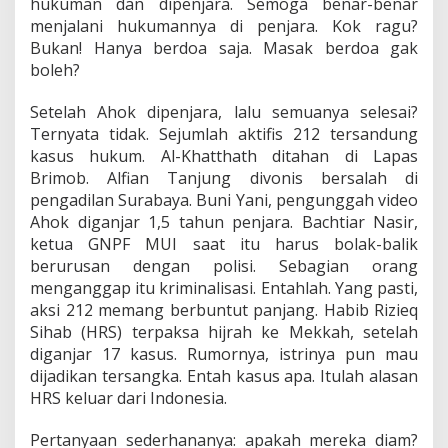
hukuman dan dipenjara. Semoga benar-benar
menjalani hukumannya di penjara. Kok ragu?
Bukan! Hanya berdoa saja. Masak berdoa gak
boleh?
Setelah Ahok dipenjara, lalu semuanya selesai?
Ternyata tidak. Sejumlah aktifis 212 tersandung
kasus hukum. Al-Khatthath ditahan di Lapas
Brimob. Alfian Tanjung divonis bersalah di
pengadilan Surabaya. Buni Yani, pengunggah video
Ahok diganjar 1,5 tahun penjara. Bachtiar Nasir,
ketua GNPF MUI saat itu harus bolak-balik
berurusan dengan polisi. Sebagian orang
menganggap itu kriminalisasi. Entahlah. Yang pasti,
aksi 212 memang berbuntut panjang. Habib Rizieq
Sihab (HRS) terpaksa hijrah ke Mekkah, setelah
diganjar 17 kasus. Rumornya, istrinya pun mau
dijadikan tersangka. Entah kasus apa. Itulah alasan
HRS keluar dari Indonesia.
Pertanyaan sederhananya: apakah mereka diam?