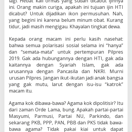
lagi. Hebat kali ormas yang sudah dicabut ijinnya
ini. Orang makin curiga, apakah ini tujuan ijin HTI
dicabut? Untuk dijadikan ikon permusuhan. Nah,
yang begini ini karena belum minum obat. Kurang
tidur, jadi masih mengigau. Khayalan tingkat dewa.
Kepada orang macam ini perlu kasih nasehat:
bahwa semua polarisasi sosial selama ini “hanya”
dan “semata-mata” untuk pertempuran Pilpres
2019. Gak ada hubungannya dengan HTI, gak ada
kaitannya dengan Syariah Islam, gak ada
urusannya dengan Pancasila dan NKRI. Murni
urusan Pilpres. Jangan ikut-ikutan jadi anak bangsa
yang gak mutu, larut dengan isu-isu “katrok”
macam itu.
Agama kok dibawa-bawa? Agama kok dipolitisir? Itu
dari zaman Orde Lama, bung. Apakah partai-partai
Masyumi, Parmusi, Partai NU, Parkindo, dan
sekarang PKB, PPP, PAN, PBB dan PKS tidak bawa-
bawa agama? Tidak pakai kiai untuk dapat