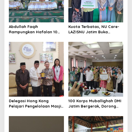
a
t
i
o
Abdullah Faqih
Kuota Terbatas, NU Care-
Rampungkan Hafalan 10
LAZISNU Jatim Buka
n
Juz, Jadi Inspirasi Siswa
Beasiswa Tahfidz 2026
Tahfidz
Delegasi Hong Kong
100 Korps Muballighah DMI
Pelajari Pengelolaan Masjid
Jatim Bergerak, Dorong
Al-Akbar Surabaya
Masjid Ramah Anak di
Seluruh Daerah