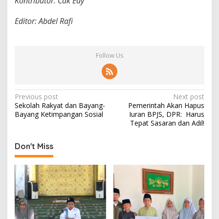
Kontributor: Cak Edy
Editor: Abdel Rafi
Follow Us
P
Previous post
Next post
Sekolah Rakyat dan Bayang-
Pemerintah Akan Hapus
o
Bayang Ketimpangan Sosial
Iuran BPJS, DPR: Harus
s
Tepat Sasaran dan Adil!
t
Don't Miss
n
a
v
i
g