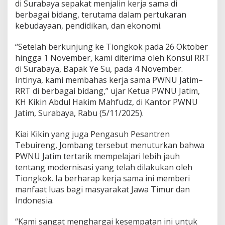
n
di Surabaya sepakat menjalin kerja sama di
K
berbagai bidang, terutama dalam pertukaran
e
kebudayaan, pendidikan, dan ekonomi.
b
u
“Setelah berkunjung ke Tiongkok pada 26 Oktober
d
a
hingga 1 November, kami diterima oleh Konsul RRT
y
di Surabaya, Bapak Ye Su, pada 4 November.
a
Intinya, kami membahas kerja sama PWNU Jatim–
a
RRT di berbagai bidang,” ujar Ketua PWNU Jatim,
n
d
KH Kikin Abdul Hakim Mahfudz, di Kantor PWNU
a
Jatim, Surabaya, Rabu (5/11/2025).
n
P
Kiai Kikin yang juga Pengasuh Pesantren
e
Tebuireng, Jombang tersebut menuturkan bahwa
n
d
PWNU Jatim tertarik mempelajari lebih jauh
i
tentang modernisasi yang telah dilakukan oleh
d
Tiongkok. Ia berharap kerja sama ini memberi
i
manfaat luas bagi masyarakat Jawa Timur dan
k
Indonesia.
a
n
“Kami sangat menghargai kesempatan ini untuk