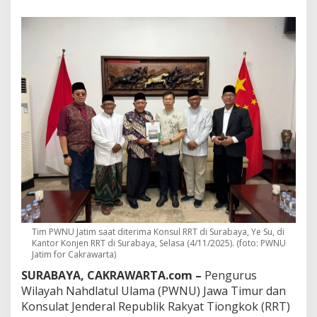
m
d
a
n
T
i
o
n
g
k
o
k
B
a
n
g
u
n
J
Tim PWNU Jatim saat diterima Konsul RRT di Surabaya, Ye Su, di
e
Kantor Konjen RRT di Surabaya, Selasa (4/11/2025). (foto: PWNU
Jatim for Cakrawarta)
m
b
SURABAYA, CAKRAWARTA.com –
Pengurus
a
Wilayah Nahdlatul Ulama (PWNU) Jawa Timur dan
t
Konsulat Jenderal Republik Rakyat Tiongkok (RRT)
a