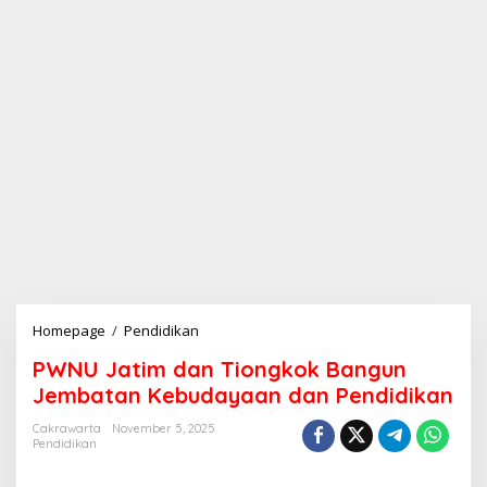
Homepage
/
Pendidikan
P
W
PWNU Jatim dan Tiongkok Bangun
N
U
Jembatan Kebudayaan dan Pendidikan
J
a
Cakrawarta
November 5, 2025
Pendidikan
t
i