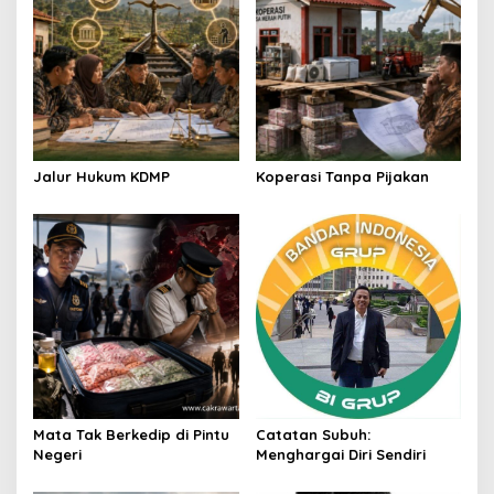
i
g
a
t
i
o
Jalur Hukum KDMP
Koperasi Tanpa Pijakan
n
Mata Tak Berkedip di Pintu
Catatan Subuh:
Negeri
Menghargai Diri Sendiri