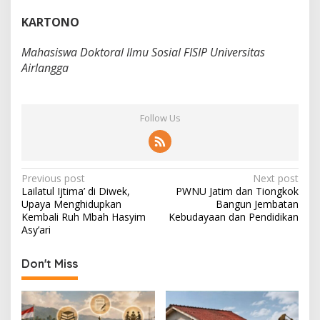
KARTONO
Mahasiswa Doktoral Ilmu Sosial FISIP Universitas
Airlangga
Follow Us
P
Previous post
Next post
Lailatul Ijtima’ di Diwek,
PWNU Jatim dan Tiongkok
o
Upaya Menghidupkan
Bangun Jembatan
s
Kembali Ruh Mbah Hasyim
Kebudayaan dan Pendidikan
Asy’ari
t
n
Don't Miss
a
v