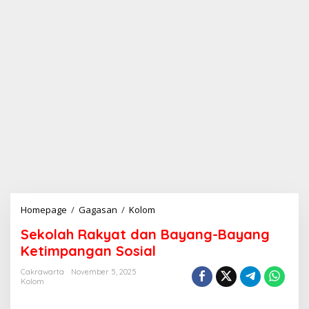
Homepage
/
Gagasan
/
Kolom
S
e
Sekolah Rakyat dan Bayang-Bayang
k
o
Ketimpangan Sosial
l
a
Cakrawarta
November 5, 2025
Kolom
h
R