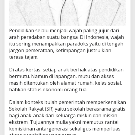
m
p
a
n
g
a
Pendidikan selalu menjadi wajah paling jujur dari
n
arah peradaban suatu bangsa. Di Indonesia, wajah
S
itu sering menampakkan paradoks yaitu di tengah
o
s
jargon pemerataan, ketimpangan justru kian
i
terasa tajam.
a
l
Di atas kertas, setiap anak berhak atas pendidikan
bermutu. Namun di lapangan, mutu dan akses
masih ditentukan oleh alamat rumah, kelas sosial,
bahkan status ekonomi orang tua.
Dalam konteks itulah pemerintah memperkenalkan
Sekolah Rakyat (SR) yaitu sekolah berasrama gratis
bagi anak-anak dari keluarga miskin dan miskin
ekstrem. Tujuannya mulia yakni memutus rantai
kemiskinan antargenerasi sekaligus memperluas